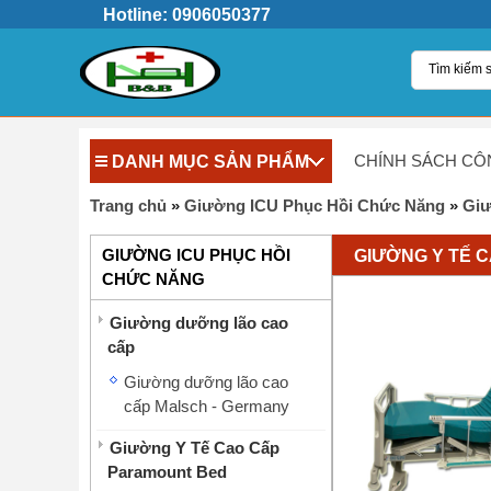
Hotline: 0906050377
DANH MỤC SẢN PHẨM
CHÍNH SÁCH CÔ
Trang chủ
»
Giường ICU Phục Hồi Chức Năng
»
Giư
GIƯỜNG Y TẾ 
GIƯỜNG ICU PHỤC HỒI
CHỨC NĂNG
Giường dưỡng lão cao
cấp
Giường dưỡng lão cao
cấp Malsch - Germany
Giường Y Tế Cao Cấp
Paramount Bed