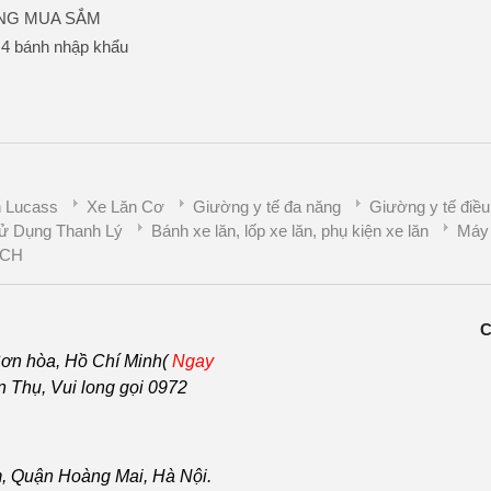
NG MUA SẮM
 4 bánh nhập khẩu
 Lucass
Xe Lăn Cơ
Giường y tế đa năng
Giường y tế điều
ử Dụng Thanh Lý
Bánh xe lăn, lốp xe lăn, phụ kiện xe lăn
Máy 
CH
C
ơn hòa, Hồ Chí Minh(
Ngay
Thụ, Vui long gọi 0972
, Quận Hoàng Mai, Hà Nội.