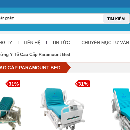
TÌM KIẾM
NG TY
LIÊN HỆ
TIN TỨC
CHUYÊN MỤC TƯ VẤN
ờng Y Tế Cao Cấp Paramount Bed
CAO CẤP PARAMOUNT BED
-31%
-31%