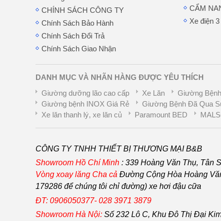
CẨM NA
CHÍNH SÁCH CÔNG TY
Xe điện 3
Chính Sách Bảo Hành
Chính Sách Đổi Trả
Chính Sách Giao Nhận
DANH MỤC VÀ NHÃN HÀNG ĐƯỢC YÊU THÍCH
Giường dưỡng lão cao cấp
Xe Lăn
Giường Bệnh
Giường bệnh INOX Giá Rẻ
Giường Bệnh Đã Qua S
Xe lăn thanh lý, xe lăn củ
Paramount BED
MALS
CÔNG TY TNHH THIẾT BỊ THƯƠNG MẠI B&B
Showroom Hồ Chí Minh
:
339 Hoàng Văn Thụ, Tân S
Vòng xoay lăng Cha
cả
Đường Cộng Hòa Hoàng Văn 
179286 để chúng tôi chỉ đường) xe hơi đậu cữa
ĐT: 0906050377- 028 3971 3879
Showroom Hà Nội:
Số 232 Lô C, Khu Đô Thị Đại Kim