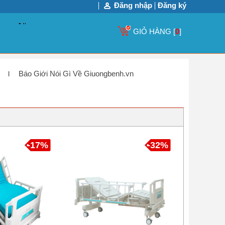
Đăng nhập
Đăng ký
GIỎ HÀNG [
0
]
Báo Giới Nói Gì Về Giuongbenh.vn
-17%
-32%