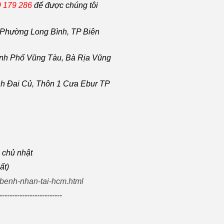
 179 286
để được chúng tôi
Phường Long Bình, TP Biên
nh Phố Vũng Tàu
, Bà Rịa
Vũng
h Đai Củ, Thôn 1 Cưa Ebur TP
à chủ nhật
ất)
-benh-nhan-tai-hcm.html
-------------------------