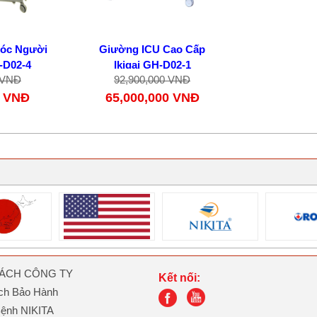
óc Người
Giường ICU Cao Cấp
H-D02-4
Ikigai GH-D02-1
 VNĐ
92,900,000 VNĐ
0 VNĐ
65,000,000 VNĐ
SÁCH CÔNG TY
Kết nối:
ch Bảo Hành
ệnh NIKITA