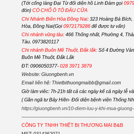
(Tới cổng làng Đại Từ đối diện hồ Linh Đàm gọi
0979
đón)
CÓ CHỔ Ô TÔ ĐẬU CỮA
Chi Nhánh Biên Hòa Đồng Nai
:
323 Hoàng Bá Bích, 
Hòa, Đồng Nai(Gọi
0972179286
để được tư vấn)
Chi nhánh vũng tàu:
466 Thống nhất,
Phường
4,
Thà
Tàu
. 0973820117
Chi nhánh Buôn Mê Thuột, Đắk lắk:
Số 4 Đường Vàn
Buôn Mê Thuột, Đắk Lắk
ĐT: 0906050377-
028 3971 3879
Website: Giuongbenh.vn
Email liên hệ: Thietbithuongmaibb@gmail.com
Giờ làm viêc: 7h-21h tất cả các ngày kể cả ngày lễ v
( Gần ngã tư Bảy Hiền- Đối diện bệnh viện Thống Nh
https://giuongbenh.vn/10-diem-luu-y-khi-mua-giuong
---------------------------------------------------------------------------
CÔNG TY TNHH THIẾT BỊ THƯƠNG MẠI B&B
MST: 0314362071