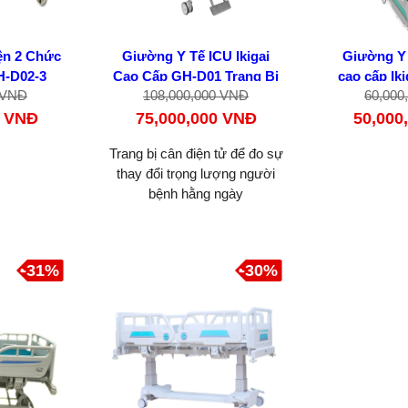
ện 2 Chức
Giường Y Tế ICU Ikigai
Giường Y 
H-D02-3
Cao Cấp GH-D01 Trang Bị
cao cấp Ik
 VNĐ
108,000,000 VNĐ
60,000
Cân Điện Tử
0 VNĐ
75,000,000 VNĐ
50,000
Trang bị cân điện tử để đo sự
thay đổi trọng lượng người
bệnh hằng ngày
-31%
-30%