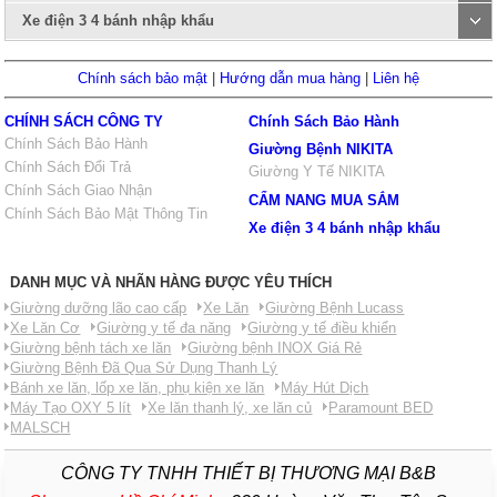
Xe điện 3 4 bánh nhập khẩu
Chính sách bảo mật
|
Hướng dẫn mua hàng
|
Liên hệ
CHÍNH SÁCH CÔNG TY
Chính Sách Bảo Hành
Chính Sách Bảo Hành
Giường Bệnh NIKITA
Chính Sách Đổi Trả
Giường Y Tế NIKITA
Chính Sách Giao Nhận
CẨM NANG MUA SẮM
Chính Sách Bảo Mật Thông Tin
Xe điện 3 4 bánh nhập khẩu
DANH MỤC VÀ NHÃN HÀNG ĐƯỢC YÊU THÍCH
Giường dưỡng lão cao cấp
Xe Lăn
Giường Bệnh Lucass
Xe Lăn Cơ
Giường y tế đa năng
Giường y tế điều khiển
Giường bệnh tách xe lăn
Giường bệnh INOX Giá Rẻ
Giường Bệnh Đã Qua Sử Dụng Thanh Lý
Bánh xe lăn, lốp xe lăn, phụ kiện xe lăn
Máy Hút Dịch
Máy Tạo OXY 5 lít
Xe lăn thanh lý, xe lăn củ
Paramount BED
MALSCH
CÔNG TY TNHH THIẾT BỊ THƯƠNG MẠI B&B