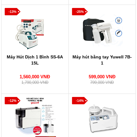
-13%
-25%
Máy Hút Dịch 1 Bình SS-6A
Máy hút bằng tay Yuwell 7B-
15L
1
1,560,000 VNĐ
599,000 VNĐ
1,790,000 VNĐ
799,000 VNĐ
-12%
-14%