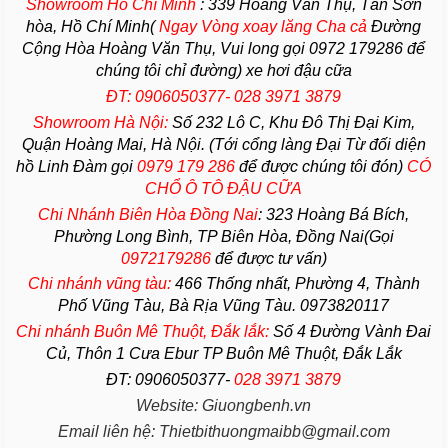
Showroom Hồ Chí Minh
:
339 Hoàng Văn Thụ, Tân Sơn
hòa, Hồ Chí Minh(
Ngay Vòng xoay lăng Cha
cả
Đường
Cộng Hòa Hoàng Văn Thụ, Vui long gọi 0972 179286 để
chúng tôi chỉ đường) xe hơi đậu cữa
ĐT: 0906050377- 028 3971 3879
Showroom Hà Nội:
Số 232 Lô C, Khu Đô Thị Đại Kim,
Quận Hoàng Mai, Hà Nội. (Tới cổng làng Đại Từ đối diện
hồ Linh Đàm gọi
0979 179 286
để được chúng tôi đón)
CÓ
CHỔ Ô TÔ ĐẬU CỮA
Chi Nhánh Biên Hòa Đồng Nai
:
323 Hoàng Bá Bích,
Phường Long Bình, TP Biên Hòa, Đồng Nai(Gọi
0972179286
để được tư vấn)
Chi nhánh vũng tàu:
466 Thống nhất,
Phường
4,
Thành
Phố Vũng Tàu
, Bà Rịa
Vũng Tàu
. 0973820117
Chi nhánh Buôn Mê Thuột, Đắk lắk:
Số 4 Đường Vành Đai
Củ, Thôn 1 Cưa Ebur TP Buôn Mê Thuột, Đắk Lắk
ĐT: 0906050377-
028 3971 3879
Website: Giuongbenh.vn
Email liên hệ: Thietbithuongmaibb@gmail.com