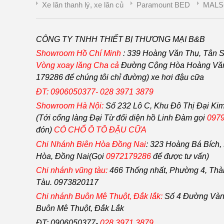
Xe lăn thanh lý, xe lăn củ
Paramount BED
MALS
CÔNG TY TNHH THIẾT BỊ THƯƠNG MẠI B&B
Showroom Hồ Chí Minh
:
339 Hoàng Văn Thụ, Tân S
Vòng xoay lăng Cha
cả
Đường Cộng Hòa Hoàng Văn 
179286 để chúng tôi chỉ đường) xe hơi đậu cữa
ĐT: 0906050377- 028 3971 3879
Showroom Hà Nội:
Số 232 Lô C, Khu Đô Thị Đại Kim
(Tới cổng làng Đại Từ đối diện hồ Linh Đàm gọi
0979
đón)
CÓ CHỔ Ô TÔ ĐẬU CỮA
Chi Nhánh Biên Hòa Đồng Nai
:
323 Hoàng Bá Bích, 
Hòa, Đồng Nai(Gọi
0972179286
để được tư vấn)
Chi nhánh vũng tàu:
466 Thống nhất,
Phường
4,
Thà
Tàu
. 0973820117
Chi nhánh Buôn Mê Thuột, Đắk lắk:
Số 4 Đường Vàn
Buôn Mê Thuột, Đắk Lắk
ĐT: 0906050377-
028 3971 3879