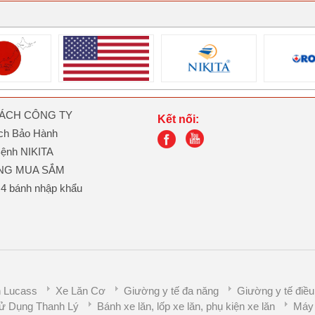
SÁCH CÔNG TY
Kết nối:
ch Bảo Hành
ệnh NIKITA
NG MUA SẮM
 4 bánh nhập khẩu
 Lucass
Xe Lăn Cơ
Giường y tế đa năng
Giường y tế điều
ử Dụng Thanh Lý
Bánh xe lăn, lốp xe lăn, phụ kiện xe lăn
Máy 