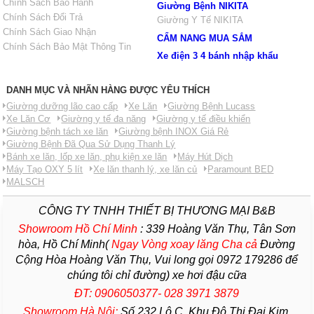
Chính Sách Bảo Hành
Giường Bệnh NIKITA
Chính Sách Đổi Trả
Giường Y Tế NIKITA
Chính Sách Giao Nhận
CẨM NANG MUA SẮM
Chính Sách Bảo Mật Thông Tin
Xe điện 3 4 bánh nhập khẩu
DANH MỤC VÀ NHÃN HÀNG ĐƯỢC YÊU THÍCH
Giường dưỡng lão cao cấp
Xe Lăn
Giường Bệnh Lucass
Xe Lăn Cơ
Giường y tế đa năng
Giường y tế điều khiển
Giường bệnh tách xe lăn
Giường bệnh INOX Giá Rẻ
Giường Bệnh Đã Qua Sử Dụng Thanh Lý
Bánh xe lăn, lốp xe lăn, phụ kiện xe lăn
Máy Hút Dịch
Máy Tạo OXY 5 lít
Xe lăn thanh lý, xe lăn củ
Paramount BED
MALSCH
CÔNG TY TNHH THIẾT BỊ THƯƠNG MẠI B&B
Showroom Hồ Chí Minh
:
339 Hoàng Văn Thụ, Tân Sơn
hòa, Hồ Chí Minh(
Ngay Vòng xoay lăng Cha
cả
Đường
Cộng Hòa Hoàng Văn Thụ, Vui long gọi 0972 179286 để
chúng tôi chỉ đường) xe hơi đậu cữa
ĐT: 0906050377- 028 3971 3879
Showroom Hà Nội:
Số 232 Lô C, Khu Đô Thị Đại Kim,