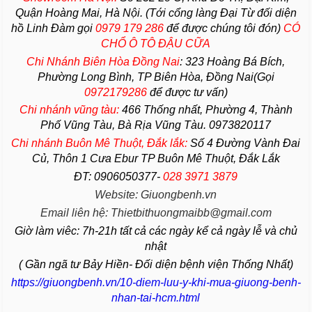
Quận Hoàng Mai, Hà Nội. (Tới cổng làng Đại Từ đối diện
hồ Linh Đàm gọi
0979 179 286
để được chúng tôi đón)
CÓ
CHỔ Ô TÔ ĐẬU CỮA
Chi Nhánh Biên Hòa Đồng Nai
:
323 Hoàng Bá Bích,
Phường Long Bình, TP Biên Hòa, Đồng Nai(Gọi
0972179286
để được tư vấn)
Chi nhánh vũng tàu:
466 Thống nhất,
Phường
4,
Thành
Phố Vũng Tàu
, Bà Rịa
Vũng Tàu
. 0973820117
Chi nhánh Buôn Mê Thuột, Đắk lắk:
Số 4 Đường Vành Đai
Củ, Thôn 1 Cưa Ebur TP Buôn Mê Thuột, Đắk Lắk
ĐT: 0906050377-
028 3971 3879
Website: Giuongbenh.vn
Email liên hệ: Thietbithuongmaibb@gmail.com
Giờ làm viêc: 7h-21h tất cả các ngày kể cả ngày lễ và chủ
nhật
( Gần ngã tư Bảy Hiền- Đối diện bệnh viện Thống Nhất)
https://giuongbenh.vn/10-diem-luu-y-khi-mua-giuong-benh-
nhan-tai-hcm.html