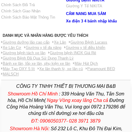
Giường Bệnh NIKITA
Chính Sách Đổi Trả
Giường Y Tế NIKITA
Chính Sách Giao Nhận
CẨM NANG MUA SẮM
Chính Sách Bảo Mật Thông Tin
Xe điện 3 4 bánh nhập khẩu
DANH MỤC VÀ NHÃN HÀNG ĐƯỢC YÊU THÍCH
Giường dưỡng lão cao cấp
Xe Lăn
Giường Bệnh Lucass
Xe Lăn Cơ
Giường y tế đa năng
Giường y tế điều khiển
Giường bệnh tách xe lăn
Giường bệnh INOX Giá Rẻ
Giường Bệnh Đã Qua Sử Dụng Thanh Lý
Bánh xe lăn, lốp xe lăn, phụ kiện xe lăn
Máy Hút Dịch
Máy Tạo OXY 5 lít
Xe lăn thanh lý, xe lăn củ
Paramount BED
MALSCH
CÔNG TY TNHH THIẾT BỊ THƯƠNG MẠI B&B
Showroom Hồ Chí Minh
:
339 Hoàng Văn Thụ, Tân Sơn
hòa, Hồ Chí Minh(
Ngay Vòng xoay lăng Cha
cả
Đường
Cộng Hòa Hoàng Văn Thụ, Vui long gọi 0972 179286 để
chúng tôi chỉ đường) xe hơi đậu cữa
ĐT: 0906050377- 028 3971 3879
Showroom Hà Nội:
Số 232 Lô C, Khu Đô Thị Đại Kim,