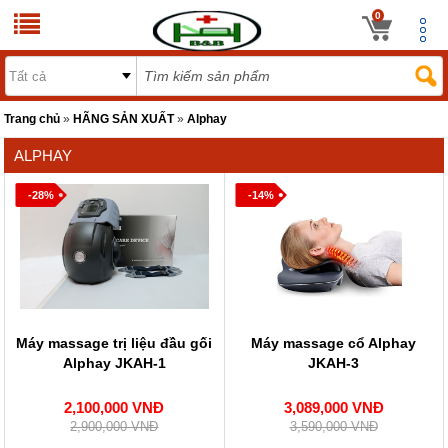
0
Trang chủ
»
HÃNG SẢN XUẤT
»
Alphay
ALPHAY
-28%
-14%
Máy massage trị liệu đầu gối
Máy massage cổ Alphay
Alphay JKAH-1
JKAH-3
2,100,000 VNĐ
3,089,000 VNĐ
2,900,000 VNĐ
3,590,000 VNĐ