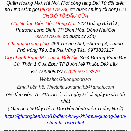
Quận Hoàng Mai, Hà Nội. (Tới cổng làng Đại Từ đối diện
hồ Linh Đàm gọi
0979 179 286
để được chúng tôi đón)
CÓ
CHỔ Ô TÔ ĐẬU CỮA
Chi Nhánh Biên Hòa Đồng Nai
:
323 Hoàng Bá Bích,
Phường Long Bình, TP Biên Hòa, Đồng Nai(Gọi
0972179286
để được tư vấn)
Chi nhánh vũng tàu:
466 Thống nhất,
Phường
4,
Thành
Phố Vũng Tàu
, Bà Rịa
Vũng Tàu
. 0973820117
Chi nhánh Buôn Mê Thuột, Đắk lắk:
Số 4 Đường Vành Đai
Củ, Thôn 1 Cưa Ebur TP Buôn Mê Thuột, Đắk Lắk
ĐT: 0906050377-
028 3971 3879
Website: Giuongbenh.vn
Email liên hệ: Thietbithuongmaibb@gmail.com
Giờ làm viêc: 7h-21h tất cả các ngày kể cả ngày lễ và chủ
nhật
( Gần ngã tư Bảy Hiền- Đối diện bệnh viện Thống Nhất)
https://giuongbenh.vn/10-diem-luu-y-khi-mua-giuong-benh-
nhan-tai-hcm.html
------------------------------------------------------------------------------------