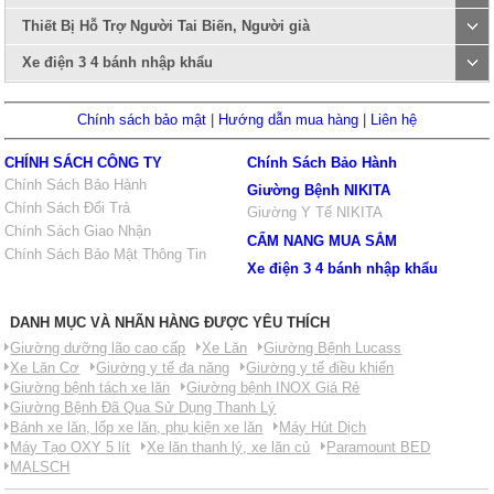
Thiết Bị Hỗ Trợ Người Tai Biến, Người già
Xe điện 3 4 bánh nhập khẩu
Chính sách bảo mật
|
Hướng dẫn mua hàng
|
Liên hệ
CHÍNH SÁCH CÔNG TY
Chính Sách Bảo Hành
Chính Sách Bảo Hành
Giường Bệnh NIKITA
Chính Sách Đổi Trả
Giường Y Tế NIKITA
Chính Sách Giao Nhận
CẨM NANG MUA SẮM
Chính Sách Bảo Mật Thông Tin
Xe điện 3 4 bánh nhập khẩu
DANH MỤC VÀ NHÃN HÀNG ĐƯỢC YÊU THÍCH
Giường dưỡng lão cao cấp
Xe Lăn
Giường Bệnh Lucass
Xe Lăn Cơ
Giường y tế đa năng
Giường y tế điều khiển
Giường bệnh tách xe lăn
Giường bệnh INOX Giá Rẻ
Giường Bệnh Đã Qua Sử Dụng Thanh Lý
Bánh xe lăn, lốp xe lăn, phụ kiện xe lăn
Máy Hút Dịch
Máy Tạo OXY 5 lít
Xe lăn thanh lý, xe lăn củ
Paramount BED
MALSCH