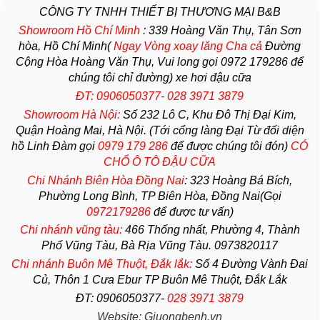
CÔNG TY TNHH THIẾT BỊ THƯƠNG MẠI B&B
Showroom Hồ Chí Minh
:
339 Hoàng Văn Thụ, Tân Sơn
hòa, Hồ Chí Minh(
Ngay Vòng xoay lăng Cha
cả
Đường
Cộng Hòa Hoàng Văn Thụ, Vui long gọi 0972 179286 để
chúng tôi chỉ đường) xe hơi đậu cữa
ĐT: 0906050377- 028 3971 3879
Showroom Hà Nội:
Số 232 Lô C, Khu Đô Thị Đại Kim,
Quận Hoàng Mai, Hà Nội. (Tới cổng làng Đại Từ đối diện
hồ Linh Đàm gọi
0979 179 286
để được chúng tôi đón)
CÓ
CHỔ Ô TÔ ĐẬU CỮA
Chi Nhánh Biên Hòa Đồng Nai
:
323 Hoàng Bá Bích,
Phường Long Bình, TP Biên Hòa, Đồng Nai(Gọi
0972179286
để được tư vấn)
Chi nhánh vũng tàu:
466 Thống nhất,
Phường
4,
Thành
Phố Vũng Tàu
, Bà Rịa
Vũng Tàu
. 0973820117
Chi nhánh Buôn Mê Thuột, Đắk lắk:
Số 4 Đường Vành Đai
Củ, Thôn 1 Cưa Ebur TP Buôn Mê Thuột, Đắk Lắk
ĐT: 0906050377-
028 3971 3879
Website: Giuongbenh.vn