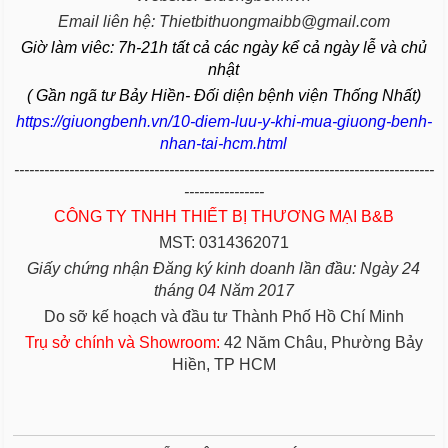
Email liên hệ: Thietbithuongmaibb@gmail.com
Giờ làm viêc: 7h-21h tất cả các ngày kể cả ngày lễ và chủ
nhật
( Gần ngã tư Bảy Hiền- Đối diện bệnh viện Thống Nhất)
https://giuongbenh.vn/10-diem-luu-y-khi-mua-giuong-benh-
nhan-tai-hcm.html
------------------------------------------------------------------------------------
----------------
CÔNG TY TNHH THIẾT BỊ THƯƠNG MẠI B&B
MST: 0314362071
Giấy chứng nhận Đăng ký kinh doanh lần đầu: Ngày 24
tháng 04 Năm 2017
Do sỡ kế hoạch và đầu tư Thành Phố Hồ Chí Minh
Trụ sở chính và Showroom:
42 Năm Châu, Phường Bảy
Hiền, TP HCM