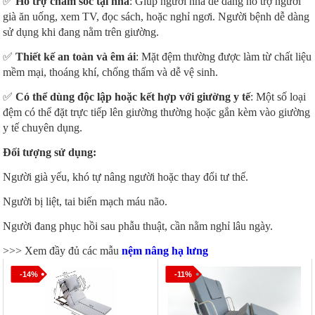
✅
Hỗ trợ chăm sóc tại nhà
: Giúp người nhà dễ dàng hỗ trợ người
già ăn uống, xem TV, đọc sách, hoặc nghỉ ngơi. Người bệnh dễ dàng
sử dụng khi đang nằm trên giường.
✅
Thiết kế an toàn và êm ái
: Mặt đệm thường được làm từ chất liệu
mềm mại, thoáng khí, chống thấm và dễ vệ sinh.
✅
Có thể dùng độc lập hoặc kết hợp với giường y tế
: Một số loại
đệm có thể đặt trực tiếp lên giường thường hoặc gắn kèm vào giường
y tế chuyên dụng.
Đối tượng sử dụng:
Người già yếu, khó tự nâng người hoặc thay đổi tư thế.
Người bị liệt, tai biến mạch máu não.
Người đang phục hồi sau phẫu thuật, cần nằm nghỉ lâu ngày.
>>> Xem đầy đủ các mẫu
nệm nâng hạ lưng
-14%
-11%