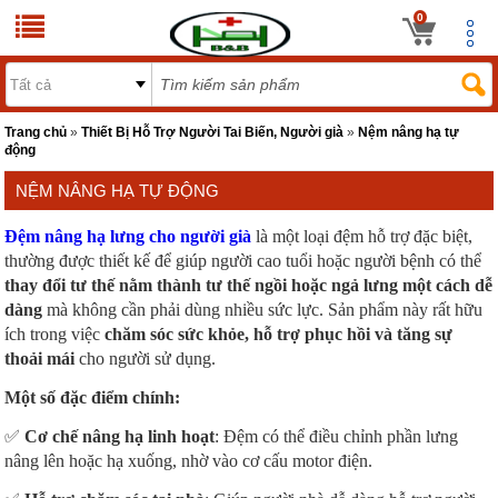
0
Trang chủ
»
Thiết Bị Hỗ Trợ Người Tai Biến, Người già
»
Nệm nâng hạ tự
động
NỆM NÂNG HẠ TỰ ĐỘNG
Đệm nâng hạ lưng cho người già
là một loại đệm hỗ trợ đặc biệt,
thường được thiết kế để giúp người cao tuổi hoặc người bệnh có thể
thay đổi tư thế nằm thành tư thế ngồi hoặc ngả lưng một cách dễ
dàng
mà không cần phải dùng nhiều sức lực. Sản phẩm này rất hữu
ích trong việc
chăm sóc sức khỏe, hỗ trợ phục hồi và tăng sự
thoải mái
cho người sử dụng.
Một số đặc điểm chính:
✅
Cơ chế nâng hạ linh hoạt
: Đệm có thể điều chỉnh phần lưng
nâng lên hoặc hạ xuống, nhờ vào cơ cấu motor điện.