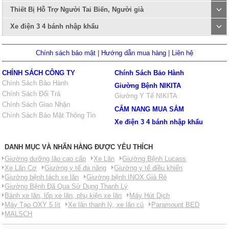
Thiết Bị Hỗ Trợ Người Tai Biến, Người già
Xe điện 3 4 bánh nhập khẩu
Chính sách bảo mật
|
Hướng dẫn mua hàng
|
Liên hệ
CHÍNH SÁCH CÔNG TY
Chính Sách Bảo Hành
Chính Sách Bảo Hành
Giường Bệnh NIKITA
Chính Sách Đổi Trả
Giường Y Tế NIKITA
Chính Sách Giao Nhận
CẨM NANG MUA SẮM
Chính Sách Bảo Mật Thông Tin
Xe điện 3 4 bánh nhập khẩu
DANH MỤC VÀ NHÃN HÀNG ĐƯỢC YÊU THÍCH
Giường dưỡng lão cao cấp
Xe Lăn
Giường Bệnh Lucass
Xe Lăn Cơ
Giường y tế đa năng
Giường y tế điều khiển
Giường bệnh tách xe lăn
Giường bệnh INOX Giá Rẻ
Giường Bệnh Đã Qua Sử Dụng Thanh Lý
Bánh xe lăn, lốp xe lăn, phụ kiện xe lăn
Máy Hút Dịch
Máy Tạo OXY 5 lít
Xe lăn thanh lý, xe lăn củ
Paramount BED
MALSCH