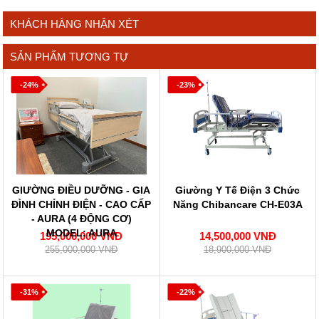
KHÁCH HÀNG NHẬN XÉT
SẢN PHẨM TƯƠNG TỰ
-24%
-23%
GIƯỜNG ĐIỀU DƯỠNG - GIA
Giường Y Tế Điện 3 Chức
ĐÌNH CHỈNH ĐIỆN - CAO CẤP
Năng Chibancare CH-E03A
- AURA (4 ĐỘNG CƠ)
MODEL: AURA
195,000,000 VNĐ
14,500,000 VNĐ
255,000,000 VNĐ
18,900,000 VNĐ
-31%
-22%