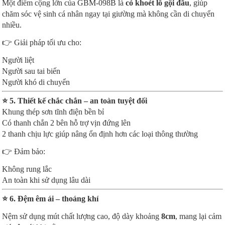
Một điểm cộng lớn của GBM-098B là
có khoét lỗ gội đầu
, giúp
chăm sóc vệ sinh cá nhân ngay tại giường mà không cần di chuyển
nhiều.
👉 Giải pháp tối ưu cho:
Người liệt
Người sau tai biến
Người khó di chuyển
⭐ 5. Thiết kế chắc chắn – an toàn tuyệt đối
Khung thép sơn tĩnh điện bền bỉ
Có thanh chắn 2 bên hỗ trợ vịn đứng lên
2 thanh chịu lực giúp nâng ổn định hơn các loại thông thường
👉 Đảm bảo:
Không rung lắc
An toàn khi sử dụng lâu dài
⭐ 6. Đệm êm ái – thoáng khí
Nệm sử dụng mút chất lượng cao, độ dày khoảng
8cm
, mang lại cảm