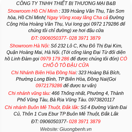
CÔNG TY TNHH THIẾT BỊ THƯƠNG MẠI B&B
Showroom Hồ Chí Minh
:
339 Hoàng Văn Thụ, Tân Sơn
hòa, Hồ Chí Minh(
Ngay Vòng xoay lăng Cha
cả
Đường
Cộng Hòa Hoàng Văn Thụ, Vui long gọi 0972 179286 để
chúng tôi chỉ đường) xe hơi đậu cữa
ĐT: 0906050377- 028 3971 3879
Showroom Hà Nội:
Số 232 Lô C, Khu Đô Thị Đại Kim,
Quận Hoàng Mai, Hà Nội. (Tới cổng làng Đại Từ đối diện
hồ Linh Đàm gọi
0979 179 286
để được chúng tôi đón)
CÓ
CHỔ Ô TÔ ĐẬU CỮA
Chi Nhánh Biên Hòa Đồng Nai
:
323 Hoàng Bá Bích,
Phường Long Bình, TP Biên Hòa, Đồng Nai(Gọi
0972179286
để được tư vấn)
Chi nhánh vũng tàu:
466 Thống nhất,
Phường
4,
Thành
Phố Vũng Tàu
, Bà Rịa
Vũng Tàu
. 0973820117
Chi nhánh Buôn Mê Thuột, Đắk lắk:
Số 4 Đường Vành Đai
Củ, Thôn 1 Cưa Ebur TP Buôn Mê Thuột, Đắk Lắk
ĐT: 0906050377-
028 3971 3879
Website: Giuongbenh.vn