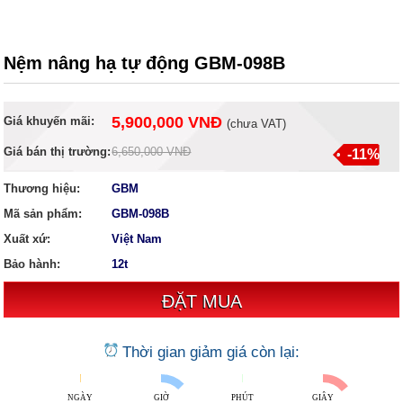
Nệm nâng hạ tự động GBM-098B
5,900,000 VNĐ
Giá khuyến mãi:
(
chưa VAT
)
Giá bán thị trường:
6,650,000 VNĐ
-11%
Thương hiệu:
GBM
Mã sản phẩm:
GBM-098B
Xuất xứ:
Việt Nam
Bảo hành:
12t
Thời gian giảm giá còn lại:
NGÀY
GIỜ
PHÚT
GIÂY