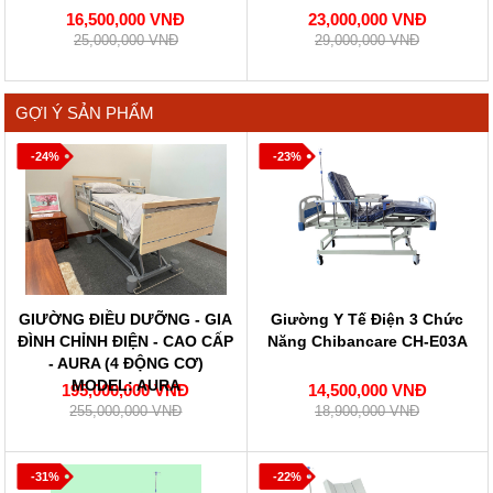
16,500,000 VNĐ
23,000,000 VNĐ
25,000,000 VNĐ
29,000,000 VNĐ
GỢI Ý SẢN PHẨM
-24%
-23%
GIƯỜNG ĐIỀU DƯỠNG - GIA
Giường Y Tế Điện 3 Chức
ĐÌNH CHỈNH ĐIỆN - CAO CẤP
Năng Chibancare CH-E03A
- AURA (4 ĐỘNG CƠ)
MODEL: AURA
195,000,000 VNĐ
14,500,000 VNĐ
255,000,000 VNĐ
18,900,000 VNĐ
-31%
-22%