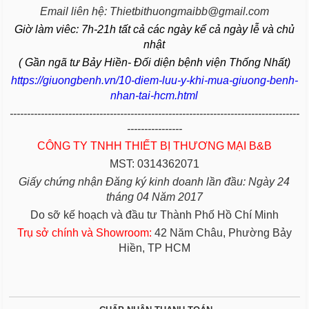
Email liên hệ: Thietbithuongmaibb@gmail.com
Giờ làm viêc: 7h-21h tất cả các ngày kể cả ngày lễ và chủ
nhật
( Gần ngã tư Bảy Hiền- Đối diện bệnh viện Thống Nhất)
https://giuongbenh.vn/10-diem-luu-y-khi-mua-giuong-benh-
nhan-tai-hcm.html
------------------------------------------------------------------------------------
----------------
CÔNG TY TNHH THIẾT BỊ THƯƠNG MẠI B&B
MST: 0314362071
Giấy chứng nhận Đăng ký kinh doanh lần đầu: Ngày 24
tháng 04 Năm 2017
Do sỡ kế hoạch và đầu tư Thành Phố Hồ Chí Minh
Trụ sở chính và Showroom:
42 Năm Châu, Phường Bảy
Hiền, TP HCM