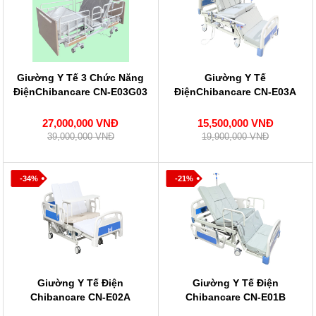
Giường Y Tế 3 Chức Năng
Giường Y Tế
ĐiệnChibancare CN-E03G03
ĐiệnChibancare CN-E03A
27,000,000 VNĐ
15,500,000 VNĐ
39,000,000 VNĐ
19,900,000 VNĐ
-34%
-21%
Giường Y Tế Điện
Giường Y Tế Điện
Chibancare CN-E02A
Chibancare CN-E01B