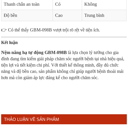
Thanh chắn an toàn
Có
Không
Độ bền
Cao
Trung bình
👉 Có thể thấy GBM-098B vượt trội rõ rệt về tiện ích.
Kết luận
Nệm nâng hạ tự động GBM-098B
là lựa chọn lý tưởng cho gia
đình đang tìm kiếm giải pháp chăm sóc người bệnh tại nhà hiệu quả,
tiện lợi và tiết kiệm chi phí. Với thiết kế thông minh, đầy đủ chức
năng và độ bền cao, sản phẩm không chỉ giúp người bệnh thoải mái
hơn mà còn giảm áp lực đáng kể cho người chăm sóc.
THẢO LUẬN VỀ SẢN PHẨM