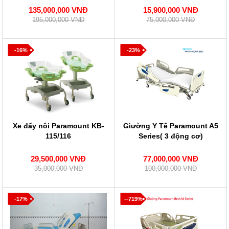
135,000,000 VNĐ
15,900,000 VNĐ
195,000,000 VNĐ
75,000,000 VNĐ
-16%
-23%
Xe đẩy nôi Paramount KB-
Giường Y Tế Paramount A5
115/116
Series( 3 động cơ)
29,500,000 VNĐ
77,000,000 VNĐ
35,000,000 VNĐ
100,000,000 VNĐ
-17%
--719%