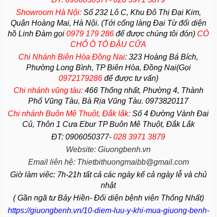
Showroom Hà Nội:
Số 232 Lô C, Khu Đô Thị Đại Kim,
Quận Hoàng Mai, Hà Nội. (Tới cổng làng Đại Từ đối diện
hồ Linh Đàm gọi
0979 179 286
để được chúng tôi đón)
CÓ
CHỔ Ô TÔ ĐẬU CỮA
Chi Nhánh Biên Hòa Đồng Nai
:
323 Hoàng Bá Bích,
Phường Long Bình, TP Biên Hòa, Đồng Nai(Gọi
0972179286
để được tư vấn)
Chi nhánh vũng tàu:
466 Thống nhất,
Phường
4,
Thành
Phố Vũng Tàu
, Bà Rịa
Vũng Tàu
. 0973820117
Chi nhánh Buôn Mê Thuột, Đắk lắk:
Số 4 Đường Vành Đai
Củ, Thôn 1 Cưa Ebur TP Buôn Mê Thuột, Đắk Lắk
ĐT: 0906050377-
028 3971 3879
Website: Giuongbenh.vn
Email liên hệ: Thietbithuongmaibb@gmail.com
Giờ làm viêc: 7h-21h tất cả các ngày kể cả ngày lễ và chủ
nhật
( Gần ngã tư Bảy Hiền- Đối diện bệnh viện Thống Nhất)
https://giuongbenh.vn/10-diem-luu-y-khi-mua-giuong-benh-