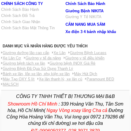
CHÍNH SÁCH CÔNG TY
Chính Sách Bảo Hành
Chính Sách Bảo Hành
Giường Bệnh NIKITA
Chính Sách Đổi Trả
Giường Y Tế NIKITA
Chính Sách Giao Nhận
CẨM NANG MUA SẮM
Chính Sách Bảo Mật Thông Tin
Xe điện 3 4 bánh nhập khẩu
DANH MỤC VÀ NHÃN HÀNG ĐƯỢC YÊU THÍCH
Giường dưỡng lão cao cấp
Xe Lăn
Giường Bệnh Lucass
Xe Lăn Cơ
Giường y tế đa năng
Giường y tế điều khiển
Giường bệnh tách xe lăn
Giường bệnh INOX Giá Rẻ
Giường Bệnh Đã Qua Sử Dụng Thanh Lý
Bánh xe lăn, lốp xe lăn, phụ kiện xe lăn
Máy Hút Dịch
Máy Tạo OXY 5 lít
Xe lăn thanh lý, xe lăn củ
Paramount BED
MALSCH
CÔNG TY TNHH THIẾT BỊ THƯƠNG MẠI B&B
Showroom Hồ Chí Minh
:
339 Hoàng Văn Thụ, Tân Sơn
hòa, Hồ Chí Minh(
Ngay Vòng xoay lăng Cha
cả
Đường
Cộng Hòa Hoàng Văn Thụ, Vui long gọi 0972 179286 để
chúng tôi chỉ đường) xe hơi đậu cữa
ĐT: 0906050377- 028 3971 3879