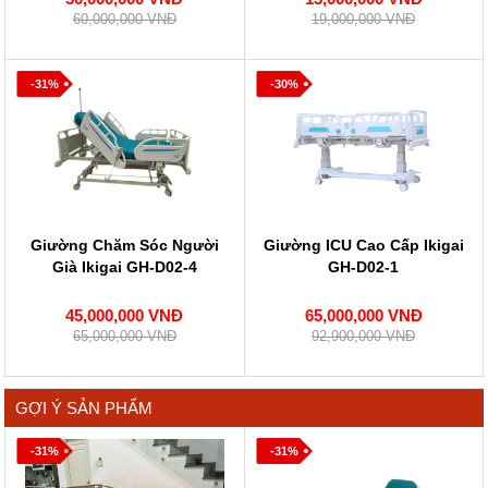
60,000,000 VNĐ
19,000,000 VNĐ
-31%
-30%
Giường Chăm Sóc Người
Giường ICU Cao Cấp Ikigai
Già Ikigai GH-D02-4
GH-D02-1
45,000,000 VNĐ
65,000,000 VNĐ
65,000,000 VNĐ
92,900,000 VNĐ
GỢI Ý SẢN PHẨM
-31%
-31%