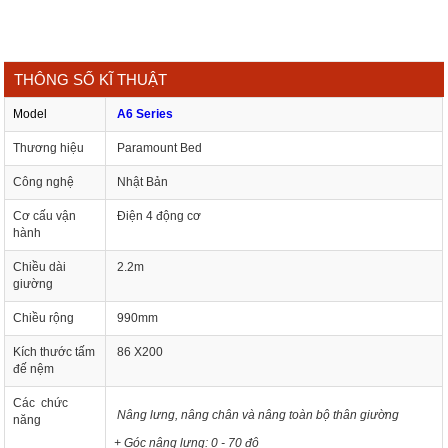
THÔNG SỐ KĨ THUẬT
Model
A6 Series
Thương hiệu
Paramount Bed
Công nghệ
Nhật Bản
Cơ cấu vận
Điện 4 động cơ
hành
Chiều dài
2.2m
giường
Chiều rộng
990mm
Kích thước tấm
86 X200
đế nệm
Các chức
Nâng lưng, nâng chân và nâng toàn bộ thân giường
năng
+ Góc nâng lưng: 0 - 70 độ