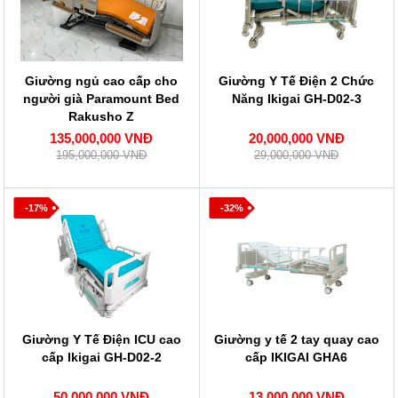
Giường ngủ cao cấp cho
Giường Y Tế Điện 2 Chức
người già Paramount Bed
Năng Ikigai GH-D02-3
Rakusho Z
135,000,000 VNĐ
20,000,000 VNĐ
195,000,000 VNĐ
29,000,000 VNĐ
-17%
-32%
Giường Y Tế Điện ICU cao
Giường y tế 2 tay quay cao
cấp Ikigai GH-D02-2
cấp IKIGAI GHA6
50,000,000 VNĐ
13,000,000 VNĐ