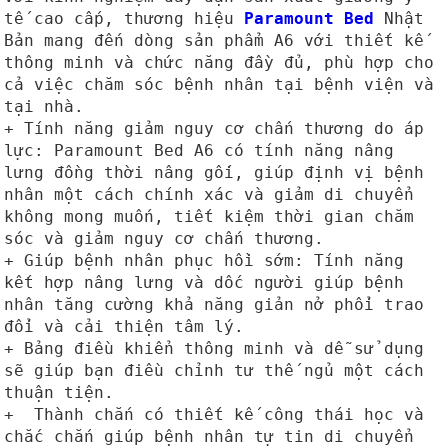
tế cao cấp, thương hiệu
Paramount Bed
Nhật
Bản mang đến dòng sản phẩm A6 với thiết kế
thông minh và chức năng đầy đủ, phù hợp cho
cả việc chăm sóc bệnh nhân tại bệnh viện và
tại nhà.
+ Tính năng giảm nguy cơ chấn thương do áp
lực: Paramount Bed A6 có tính năng nâng
lưng đồng thời nâng gối, giúp định vị bệnh
nhân một cách chính xác và giảm di chuyển
không mong muốn, tiết kiệm thời gian chăm
sóc và giảm nguy cơ chấn thương.
+ Giúp bệnh nhân phục hồi sớm: Tính năng
kết hợp nâng lưng và dốc người giúp bệnh
nhân tăng cường khả năng giản nở phổi trao
đổi và cải thiện tâm lý.
+ Bảng điều khiển thông minh và dễ sử dụng
sẽ giúp bạn điều chỉnh tư thế ngủ một cách
thuận tiện.
+ Thành chắn có thiết kế công thái học và
chắc chắn giúp bệnh nhân tự tin di chuyển