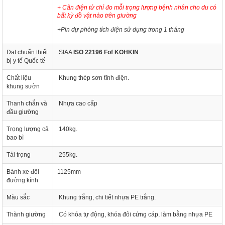
+ Cân điện tử chỉ đo mỗi trọng lượng bệnh nhân cho du có
bất kỳ đồ vật nào trên giường
+Pin dự phòng tích điện sử dụng trong 1 tháng
Đạt chuẩn thiết
SIAA
ISO 22196 Fof KOHKIN
bị y tế Quốc tế
Chất liệu
Khung thép sơn tĩnh điện.
khung sườn
Thanh chắn và
Nhựa cao cấp
đầu giường
Trọng lượng cả
140kg.
bao bì
Tải trọng
255kg.
Bánh xe đôi
1125mm
đường kính
Màu sắc
Khung trắng, chi tiết nhựa PE trắng.
Thành giường
Có khóa tự động, khóa đôi cứng cáp, làm bằng nhựa PE