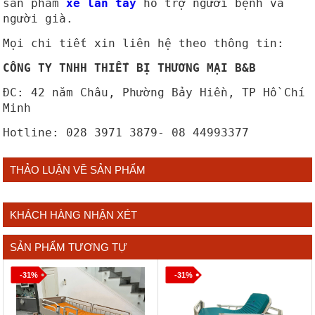
sản phẩm
xe lăn tay
hỗ trợ người bệnh và
người già.
Mọi chi tiết xin liên hệ theo thông tin:
CÔNG TY TNHH THIẾT BỊ THƯƠNG MẠI B&B
ĐC: 42 năm Châu, Phường Bảy Hiền, TP Hồ Chí
Minh
Hotline: 028 3971 3879- 08 44993377
THẢO LUẬN VỀ SẢN PHẨM
KHÁCH HÀNG NHẬN XÉT
SẢN PHẨM TƯƠNG TỰ
-31%
-31%