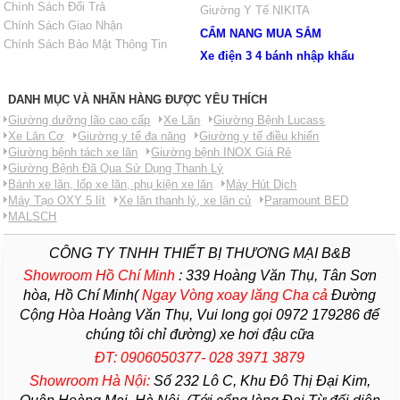
Chính Sách Đổi Trả
Giường Y Tế NIKITA
Chính Sách Giao Nhận
CẨM NANG MUA SẮM
Chính Sách Bảo Mật Thông Tin
Xe điện 3 4 bánh nhập khẩu
DANH MỤC VÀ NHÃN HÀNG ĐƯỢC YÊU THÍCH
Giường dưỡng lão cao cấp
Xe Lăn
Giường Bệnh Lucass
Xe Lăn Cơ
Giường y tế đa năng
Giường y tế điều khiển
Giường bệnh tách xe lăn
Giường bệnh INOX Giá Rẻ
Giường Bệnh Đã Qua Sử Dụng Thanh Lý
Bánh xe lăn, lốp xe lăn, phụ kiện xe lăn
Máy Hút Dịch
Máy Tạo OXY 5 lít
Xe lăn thanh lý, xe lăn củ
Paramount BED
MALSCH
CÔNG TY TNHH THIẾT BỊ THƯƠNG MẠI B&B
Showroom Hồ Chí Minh
:
339 Hoàng Văn Thụ, Tân Sơn
hòa, Hồ Chí Minh(
Ngay Vòng xoay lăng Cha
cả
Đường
Cộng Hòa Hoàng Văn Thụ, Vui long gọi 0972 179286 để
chúng tôi chỉ đường) xe hơi đậu cữa
ĐT: 0906050377- 028 3971 3879
Showroom Hà Nội:
Số 232 Lô C, Khu Đô Thị Đại Kim,