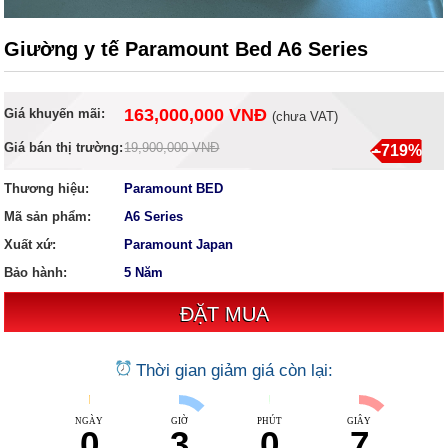
Giường y tế Paramount Bed A6 Series
163,000,000 VNĐ
Giá khuyến mãi:
(
chưa VAT
)
Giá bán thị trường:
19,900,000 VNĐ
--719%
Thương hiệu:
Paramount BED
Mã sản phẩm:
A6 Series
Xuất xứ:
Paramount Japan
Bảo hành:
5 Năm
Thời gian giảm giá còn lại:
NGÀY
GIỜ
PHÚT
GIÂY
0
3
0
6