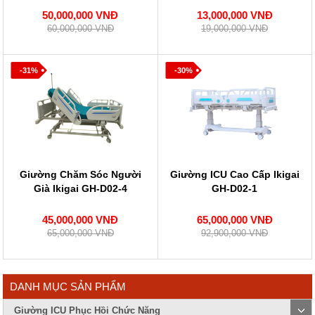
50,000,000 VNĐ
13,000,000 VNĐ
60,000,000 VNĐ
19,000,000 VNĐ
-31%
-30%
Giường Chăm Sóc Người
Giường ICU Cao Cấp Ikigai
Già Ikigai GH-D02-4
GH-D02-1
45,000,000 VNĐ
65,000,000 VNĐ
65,000,000 VNĐ
92,900,000 VNĐ
DANH MỤC SẢN PHẨM
Giường ICU Phục Hồi Chức Năng