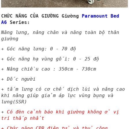
CHỨC NĂNG CỦA GIƯỜNG Giường
Paramount Bed
A6
Series:
Nâng lưng, nâng chân và nâng toàn bộ thân
giường
+ Góc nâng lưng: 0 - 70 độ
+ Góc nâng hạ vùng gối: 0 - 25 độ
+ Nâng chiều cao : 350cm - 730cm
+ Dốc người
+ tấm lưng có cơ chế dịch lùi và nâng cao
khi nâng giúp giảm áp lực vùng bụng và
lưng(SSR)
+
Có đèn cảnh báo khi giường không ở vị
trí thấp nhất
+ Chức năng CPR điện tử và thủ công