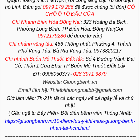
Quận Hoàng Mai, Hà Nội. (Tới cổng làng Đại Từ đối diện
hồ Linh Đàm gọi
0979 179 286
để được chúng tôi đón)
CÓ
CHỔ Ô TÔ ĐẬU CỮA
Chi Nhánh Biên Hòa Đồng Nai
:
323 Hoàng Bá Bích,
Phường Long Bình, TP Biên Hòa, Đồng Nai(Gọi
0972179286
để được tư vấn)
Chi nhánh vũng tàu:
466 Thống nhất,
Phường
4,
Thành
Phố Vũng Tàu
, Bà Rịa
Vũng Tàu
. 0973820117
Chi nhánh Buôn Mê Thuột, Đắk lắk:
Số 4 Đường Vành Đai
Củ, Thôn 1 Cưa Ebur TP Buôn Mê Thuột, Đắk Lắk
ĐT: 0906050377-
028 3971 3879
Website: Giuongbenh.vn
Email liên hệ: Thietbithuongmaibb@gmail.com
Giờ làm viêc: 7h-21h tất cả các ngày kể cả ngày lễ và chủ
nhật
( Gần ngã tư Bảy Hiền- Đối diện bệnh viện Thống Nhất)
https://giuongbenh.vn/10-diem-luu-y-khi-mua-giuong-benh-
nhan-tai-hcm.html
------------------------------------------------------------------------------------