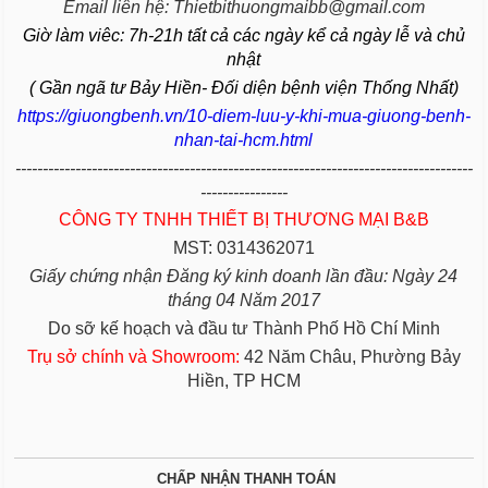
Email liên hệ: Thietbithuongmaibb@gmail.com
Giờ làm viêc: 7h-21h tất cả các ngày kể cả ngày lễ và chủ
nhật
( Gần ngã tư Bảy Hiền- Đối diện bệnh viện Thống Nhất)
https://giuongbenh.vn/10-diem-luu-y-khi-mua-giuong-benh-
nhan-tai-hcm.html
------------------------------------------------------------------------------------
----------------
CÔNG TY TNHH THIẾT BỊ THƯƠNG MẠI B&B
MST: 0314362071
Giấy chứng nhận Đăng ký kinh doanh lần đầu: Ngày 24
tháng 04 Năm 2017
Do sỡ kế hoạch và đầu tư Thành Phố Hồ Chí Minh
Trụ sở chính và Showroom:
42 Năm Châu, Phường Bảy
Hiền, TP HCM
CHẤP NHẬN THANH TOÁN