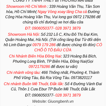
CÔNG TY TNHH THIẾT BỊ THƯƠNG MẠI B&B
Showroom Hồ Chí Minh
:
339 Hoàng Văn Thụ, Tân Sơn
hòa, Hồ Chí Minh(
Ngay Vòng xoay lăng Cha
cả
Đường
Cộng Hòa Hoàng Văn Thụ, Vui long gọi 0972 179286 để
chúng tôi chỉ đường) xe hơi đậu cữa
ĐT: 0906050377- 028 3971 3879
Showroom Hà Nội:
Số 232 Lô C, Khu Đô Thị Đại Kim,
Quận Hoàng Mai, Hà Nội. (Tới cổng làng Đại Từ đối diện
hồ Linh Đàm gọi
0979 179 286
để được chúng tôi đón)
CÓ
CHỔ Ô TÔ ĐẬU CỮA
Chi Nhánh Biên Hòa Đồng Nai
:
323 Hoàng Bá Bích,
Phường Long Bình, TP Biên Hòa, Đồng Nai(Gọi
0972179286
để được tư vấn)
Chi nhánh vũng tàu:
466 Thống nhất,
Phường
4,
Thành
Phố Vũng Tàu
, Bà Rịa
Vũng Tàu
. 0973820117
Chi nhánh Buôn Mê Thuột, Đắk lắk:
Số 4 Đường Vành Đai
Củ, Thôn 1 Cưa Ebur TP Buôn Mê Thuột, Đắk Lắk
ĐT: 0906050377-
028 3971 3879
Website: Giuongbenh.vn