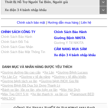
Thiết Bị Hỗ Trợ Người Tai Biến, Người già
Xe điện 3 4 bánh nhập khẩu
Chính sách bảo mật
|
Hướng dẫn mua hàng
|
Liên hệ
CHÍNH SÁCH CÔNG TY
Chính Sách Bảo Hành
Chính Sách Bảo Hành
Giường Bệnh NIKITA
Chính Sách Đổi Trả
Giường Y Tế NIKITA
Chính Sách Giao Nhận
CẨM NANG MUA SẮM
Chính Sách Bảo Mật Thông Tin
Xe điện 3 4 bánh nhập khẩu
DANH MỤC VÀ NHÃN HÀNG ĐƯỢC YÊU THÍCH
Giường dưỡng lão cao cấp
Xe Lăn
Giường Bệnh Lucass
Xe Lăn Cơ
Giường y tế đa năng
Giường y tế điều khiển
Giường bệnh tách xe lăn
Giường bệnh INOX Giá Rẻ
Giường Bệnh Đã Qua Sử Dụng Thanh Lý
Bánh xe lăn, lốp xe lăn, phụ kiện xe lăn
Máy Hút Dịch
Máy Tạo OXY 5 lít
Xe lăn thanh lý, xe lăn củ
Paramount BED
MALSCH