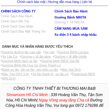
Chính sách bảo mật
|
Hướng dẫn mua hàng
|
Liên hệ
CHÍNH SÁCH CÔNG TY
Chính Sách Bảo Hành
Chính Sách Bảo Hành
Giường Bệnh NIKITA
Chính Sách Đổi Trả
Giường Y Tế NIKITA
Chính Sách Giao Nhận
CẨM NANG MUA SẮM
Chính Sách Bảo Mật Thông Tin
Xe điện 3 4 bánh nhập khẩu
DANH MỤC VÀ NHÃN HÀNG ĐƯỢC YÊU THÍCH
Giường dưỡng lão cao cấp
Xe Lăn
Giường Bệnh Lucass
Xe Lăn Cơ
Giường y tế đa năng
Giường y tế điều khiển
Giường bệnh tách xe lăn
Giường bệnh INOX Giá Rẻ
Giường Bệnh Đã Qua Sử Dụng Thanh Lý
Bánh xe lăn, lốp xe lăn, phụ kiện xe lăn
Máy Hút Dịch
Máy Tạo OXY 5 lít
Xe lăn thanh lý, xe lăn củ
Paramount BED
MALSCH
CÔNG TY TNHH THIẾT BỊ THƯƠNG MẠI B&B
Showroom Hồ Chí Minh
:
339 Hoàng Văn Thụ, Tân Sơn
hòa, Hồ Chí Minh(
Ngay Vòng xoay lăng Cha
cả
Đường
Cộng Hòa Hoàng Văn Thụ, Vui long gọi 0972 179286 để