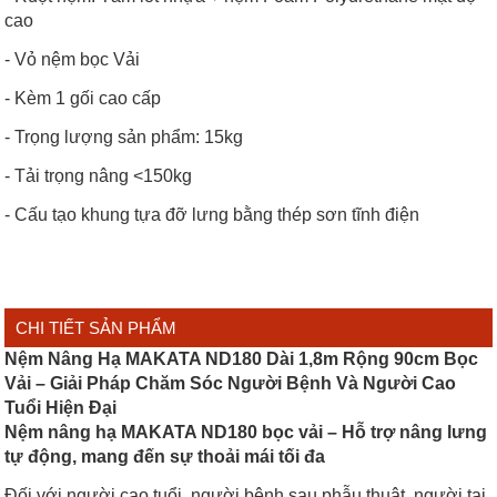
cao
- Vỏ nệm bọc Vải
- Kèm 1 gối cao cấp
- Trọng lượng sản phẩm: 15kg
- Tải trọng nâng <150kg
- Cấu tạo khung tựa đỡ lưng bằng thép sơn tĩnh điện
CHI TIẾT SẢN PHẨM
Nệm Nâng Hạ MAKATA ND180 Dài 1,8m Rộng 90cm Bọc
Vải – Giải Pháp Chăm Sóc Người Bệnh Và Người Cao
Tuổi Hiện Đại
Nệm nâng hạ MAKATA ND180 bọc vải – Hỗ trợ nâng lưng
tự động, mang đến sự thoải mái tối đa
Đối với người cao tuổi, người bệnh sau phẫu thuật, người tai