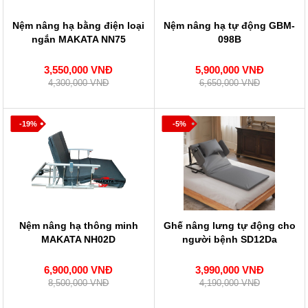
Nệm nâng hạ bằng điện loại
Nệm nâng hạ tự động GBM-
ngắn MAKATA NN75
098B
3,550,000 VNĐ
5,900,000 VNĐ
4,300,000 VNĐ
6,650,000 VNĐ
-19%
-5%
Nệm nâng hạ thông minh
Ghế nâng lưng tự động cho
MAKATA NH02D
người bệnh SD12Da
6,900,000 VNĐ
3,990,000 VNĐ
8,500,000 VNĐ
4,190,000 VNĐ