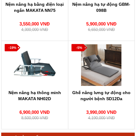
Nệm nâng hạ bằng điện loại
Nệm nâng hạ tự động GBM-
ngắn MAKATA NN75
098B
3,550,000 VNĐ
5,900,000 VNĐ
4,300,000 VNĐ
6,650,000 VNĐ
-19%
-5%
Nệm nâng hạ thông minh
Ghế nâng lưng tự động cho
MAKATA NH02D
người bệnh SD12Da
6,900,000 VNĐ
3,990,000 VNĐ
8,500,000 VNĐ
4,190,000 VNĐ