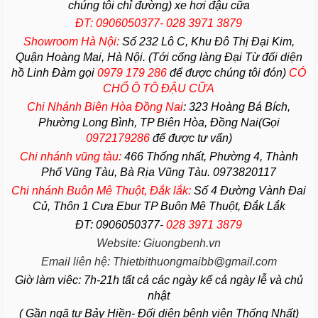
chúng tôi chỉ đường) xe hơi đậu cữa
ĐT: 0906050377- 028 3971 3879
Showroom Hà Nội:
Số 232 Lô C, Khu Đô Thị Đại Kim,
Quận Hoàng Mai, Hà Nội. (Tới cổng làng Đại Từ đối diện
hồ Linh Đàm gọi
0979 179 286
để được chúng tôi đón)
CÓ
CHỔ Ô TÔ ĐẬU CỮA
Chi Nhánh Biên Hòa Đồng Nai
:
323 Hoàng Bá Bích,
Phường Long Bình, TP Biên Hòa, Đồng Nai(Gọi
0972179286
để được tư vấn)
Chi nhánh vũng tàu:
466 Thống nhất,
Phường
4,
Thành
Phố Vũng Tàu
, Bà Rịa
Vũng Tàu
. 0973820117
Chi nhánh Buôn Mê Thuột, Đắk lắk:
Số 4 Đường Vành Đai
Củ, Thôn 1 Cưa Ebur TP Buôn Mê Thuột, Đắk Lắk
ĐT: 0906050377-
028 3971 3879
Website: Giuongbenh.vn
Email liên hệ: Thietbithuongmaibb@gmail.com
Giờ làm viêc: 7h-21h tất cả các ngày kể cả ngày lễ và chủ
nhật
( Gần ngã tư Bảy Hiền- Đối diện bệnh viện Thống Nhất)