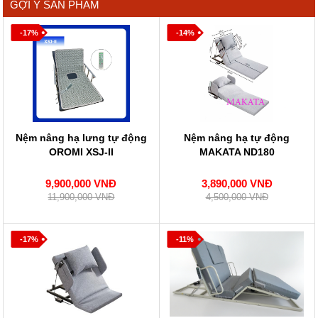
GỢI Ý SẢN PHẨM
-17%
-14%
Nệm nâng hạ lưng tự động
Nệm nâng hạ tự động
OROMI XSJ-II
MAKATA ND180
9,900,000 VNĐ
3,890,000 VNĐ
11,900,000 VNĐ
4,500,000 VNĐ
-17%
-11%