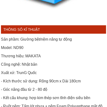
THÔNG SỐ KĨ THUẬT
Sản phầm: Giường bệt/nệm nâng tự động
Model: ND90
Thương hiệu: MAKATA
Công nghệ: Nhật bản
Xuất xứ: TrunG Quốc
- Kích thước sử dụng: Rộng 90cm x Dài 180cm
- Góc nâng đầu từ 2 - 80 độ
- Kết cấu khung: hợp kim thép sơn tĩnh điện siêu bền
- Ruột nệm: Tấm lót nhựa + nệm Foam Polyurethane mật độ