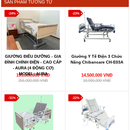
SẢN PHẨM TƯƠNG TỰ
-24%
-23%
GIƯỜNG ĐIỀU DƯỠNG - GIA
Giường Y Tế Điện 3 Chức
ĐÌNH CHỈNH ĐIỆN - CAO CẤP
Năng Chibancare CH-E03A
- AURA (4 ĐỘNG CƠ)
MODEL: AURA
195,000,000 VNĐ
14,500,000 VNĐ
255,000,000 VNĐ
18,900,000 VNĐ
-31%
-22%