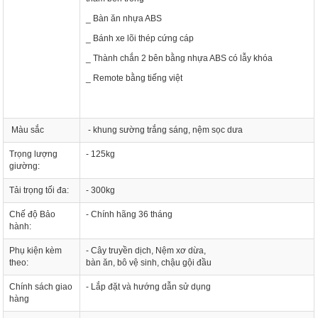
_ Bàn ăn nhựa ABS
_ Bánh xe lõi thép cứng cáp
_ Thành chắn 2 bên bằng nhựa ABS có lẫy khóa
_ Remote bằng tiếng việt
Màu sắc
- khung sường trắng sáng, nệm sọc dưa
Trọng lượng
- 125kg
giường:
Tải trọng tối đa:
- 300kg
Chế độ Bảo
- Chính hãng 36 tháng
hành:
Phụ kiện kèm
- Cây truyền dịch, Nệm xơ dừa,
theo:
bàn ăn, bô vệ sinh, chậu gội đầu
Chính sách giao
- Lắp đặt và hướng dẫn sử dụng
hàng