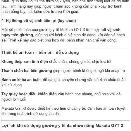
phải
, giúp thay đổi tư thế thường xuyên, hạn chế tình trạng loét da do nằm
lâu. Tính năng này giúp người chăm sóc không cần phải xoay trở bệnh
nhân bằng tay, tiết kiệm sức lực và thời gian.
4. Hệ thống bô vệ sinh tiện lợi (tùy chọn)
Một số phiên bản của giường y tế Makata GYT-3 tích hợp
bô vệ sinh
ngay trên giường
, giúp người bệnh đi vệ sinh dễ dàng, kín đáo và sạch
sẽ. Thiết kế này đặc biệt phù hợp với bệnh nhân hạn chế vận động.
Thiết kế an toàn – bền bỉ – dễ sử dụng
Khung thép sơn tĩnh điện
chắc chắn, chống gỉ sét, chịu lực tốt
Thanh chắn hai bên giường
giúp người bệnh không bị ngã khi xoay trở
Bánh xe khóa an toàn
, dễ dàng di chuyển nhưng vẫn cố định chắc chắn
khi sử dụng
Tay quay hoặc điều khiển điện
vận hành nhẹ nhàng, phù hợp với cả
người lớn tuổi
Makata GYT-3 được thiết kế theo tiêu chuẩn y tế, đảm bảo an toàn tuyệt
đối trong quá trình sử dụng lâu dài.
Lợi ích khi sử dụng giường y tế đa chức năng Makata GYT-3