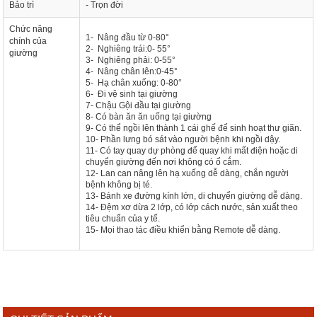
Bảo trì
- Trọn đời
Chức năng
1- Nâng đầu từ 0-80°
chính của
2- Nghiêng trái:0- 55°
giường
3- Nghiêng phải: 0-55°
4- Nâng chân lên:0-45°
5- Hạ chân xuống: 0-80°
6- Đi vệ sinh tại giường
7- Chậu Gội đầu tại giường
8- Có bàn ăn ăn uống tại giường
9- Có thể ngồi lên thành 1 cái ghế để sinh hoạt thư giãn.
10- Phần lưng bó sát vào người bệnh khi ngồi dậy.
11- Có tay quay dự phòng để quay khi mất điện hoặc di
chuyển giường đến nơi không có ổ cắm.
12- Lan can nâng lên hạ xuống dễ dàng, chắn người
bệnh không bị té.
13- Bánh xe đường kính lớn, di chuyển giường dễ dàng.
14- Đệm xơ dừa 2 lớp, có lớp cách nước, sản xuất theo
tiêu chuẩn của y tế.
15- Mọi thao tác điều khiển bằng Remote dễ dàng.