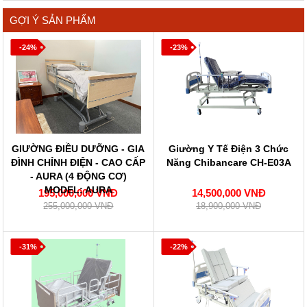
GỢI Ý SẢN PHẨM
-24%
-23%
GIƯỜNG ĐIỀU DƯỠNG - GIA
Giường Y Tế Điện 3 Chức
ĐÌNH CHỈNH ĐIỆN - CAO CẤP
Năng Chibancare CH-E03A
- AURA (4 ĐỘNG CƠ)
MODEL: AURA
195,000,000 VNĐ
14,500,000 VNĐ
255,000,000 VNĐ
18,900,000 VNĐ
-31%
-22%