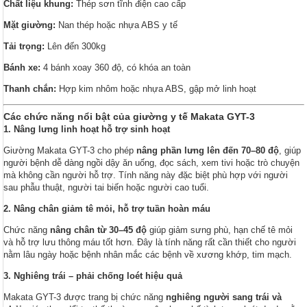
Chất liệu khung:
Thép sơn tĩnh điện cao cấp
Mặt giường:
Nan thép hoặc nhựa ABS y tế
Tải trọng:
Lên đến 300kg
Bánh xe:
4 bánh xoay 360 độ, có khóa an toàn
Thanh chắn:
Hợp kim nhôm hoặc nhựa ABS, gập mở linh hoạt
Các chức năng nổi bật của giường y tế Makata GYT-3
1. Nâng lưng linh hoạt hỗ trợ sinh hoạt
Giường Makata GYT-3 cho phép
nâng phần lưng lên đến 70–80 độ
, giúp
người bệnh dễ dàng ngồi dậy ăn uống, đọc sách, xem tivi hoặc trò chuyện
mà không cần người hỗ trợ. Tính năng này đặc biệt phù hợp với người
sau phẫu thuật, người tai biến hoặc người cao tuổi.
2. Nâng chân giảm tê mỏi, hỗ trợ tuần hoàn máu
Chức năng
nâng chân từ 30–45 độ
giúp giảm sưng phù, hạn chế tê mỏi
và hỗ trợ lưu thông máu tốt hơn. Đây là tính năng rất cần thiết cho người
nằm lâu ngày hoặc bệnh nhân mắc các bệnh về xương khớp, tim mạch.
3. Nghiêng trái – phải chống loét hiệu quả
Makata GYT-3 được trang bị chức năng
nghiêng người sang trái và