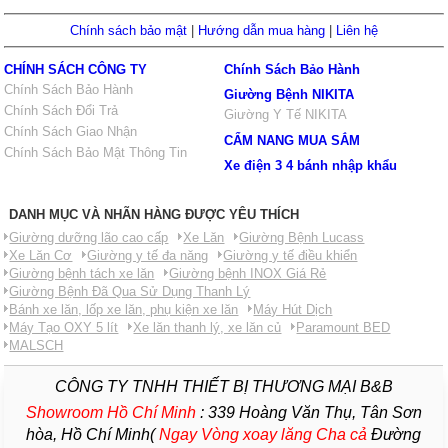
Chính sách bảo mật
|
Hướng dẫn mua hàng
|
Liên hệ
CHÍNH SÁCH CÔNG TY
Chính Sách Bảo Hành
Chính Sách Bảo Hành
Giường Bệnh NIKITA
Chính Sách Đổi Trả
Giường Y Tế NIKITA
Chính Sách Giao Nhận
CẨM NANG MUA SẮM
Chính Sách Bảo Mật Thông Tin
Xe điện 3 4 bánh nhập khẩu
DANH MỤC VÀ NHÃN HÀNG ĐƯỢC YÊU THÍCH
Giường dưỡng lão cao cấp
Xe Lăn
Giường Bệnh Lucass
Xe Lăn Cơ
Giường y tế đa năng
Giường y tế điều khiển
Giường bệnh tách xe lăn
Giường bệnh INOX Giá Rẻ
Giường Bệnh Đã Qua Sử Dụng Thanh Lý
Bánh xe lăn, lốp xe lăn, phụ kiện xe lăn
Máy Hút Dịch
Máy Tạo OXY 5 lít
Xe lăn thanh lý, xe lăn củ
Paramount BED
MALSCH
CÔNG TY TNHH THIẾT BỊ THƯƠNG MẠI B&B
Showroom Hồ Chí Minh
:
339 Hoàng Văn Thụ, Tân Sơn
hòa, Hồ Chí Minh(
Ngay Vòng xoay lăng Cha
cả
Đường