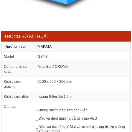
THÔNG SỐ KĨ THUẬT
Thương hiệu:
- MAKATA
Model
- GYT-3
Công nghệ sản
- Nhật Bản( OROMI)
xuất
Kích thước
- 2100 x 990 x 350 mm
giường
Kích thước đệm
- ngang 0.9m dài 1.9m
Cấu tạo
- Khung sườn thép sơn tỉnh điện
_ Đầu và đuôi giường bằng nhựa ABS
_ Nệm xơ dừa 2 lợp( Mút và xơ dừa), trang bị lớp chống
thấm bên trong