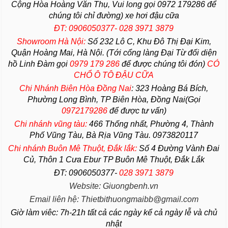
Cộng Hòa Hoàng Văn Thụ, Vui long gọi 0972 179286 để
chúng tôi chỉ đường) xe hơi đậu cữa
ĐT: 0906050377- 028 3971 3879
Showroom Hà Nội:
Số 232 Lô C, Khu Đô Thị Đại Kim,
Quận Hoàng Mai, Hà Nội. (Tới cổng làng Đại Từ đối diện
hồ Linh Đàm gọi
0979 179 286
để được chúng tôi đón)
CÓ
CHỔ Ô TÔ ĐẬU CỮA
Chi Nhánh Biên Hòa Đồng Nai
:
323 Hoàng Bá Bích,
Phường Long Bình, TP Biên Hòa, Đồng Nai(Gọi
0972179286
để được tư vấn)
Chi nhánh vũng tàu:
466 Thống nhất,
Phường
4,
Thành
Phố Vũng Tàu
, Bà Rịa
Vũng Tàu
. 0973820117
Chi nhánh Buôn Mê Thuột, Đắk lắk:
Số 4 Đường Vành Đai
Củ, Thôn 1 Cưa Ebur TP Buôn Mê Thuột, Đắk Lắk
ĐT: 0906050377-
028 3971 3879
Website: Giuongbenh.vn
Email liên hệ: Thietbithuongmaibb@gmail.com
Giờ làm viêc: 7h-21h tất cả các ngày kể cả ngày lễ và chủ
nhật