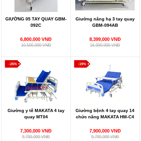
GIƯỜNG 05 TAY QUAY GBM-
Giường nâng hạ 3 tay quay
092C
GBM-094AB
6,800,000 VNĐ
8,399,000 VNĐ
10,500,000 VNĐ
15,000,000 VNĐ
-25%
-19%
Giường y tế MAKATA 4 tay
Giường bệnh 4 tay quay 14
quay MT04
chức năng MAKATA HM-C4
7,300,000 VNĐ
7,900,000 VNĐ
9,700,000 VNĐ
9,700,000 VNĐ