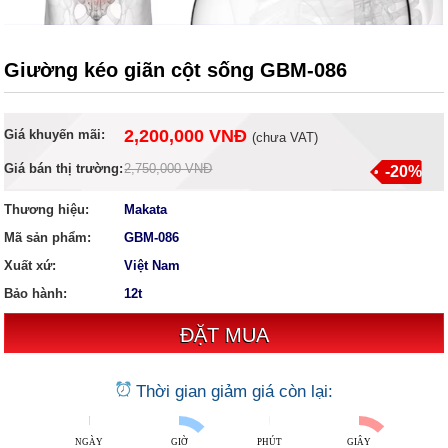
Giường kéo giãn cột sống GBM-086
2,200,000 VNĐ
Giá khuyến mãi:
(
chưa VAT
)
Giá bán thị trường:
2,750,000 VNĐ
-20%
Thương hiệu:
Makata
Mã sản phẩm:
GBM-086
Xuất xứ:
Việt Nam
Bảo hành:
12t
Thời gian giảm giá còn lại:
NGÀY
GIỜ
PHÚT
GIÂY