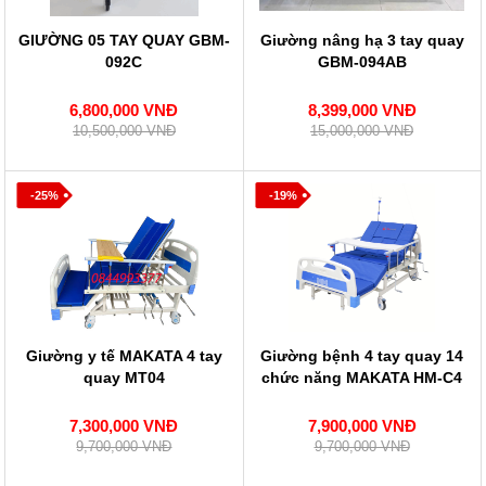
GIƯỜNG 05 TAY QUAY GBM-
Giường nâng hạ 3 tay quay
092C
GBM-094AB
6,800,000 VNĐ
8,399,000 VNĐ
10,500,000 VNĐ
15,000,000 VNĐ
-25%
-19%
Giường y tế MAKATA 4 tay
Giường bệnh 4 tay quay 14
quay MT04
chức năng MAKATA HM-C4
7,300,000 VNĐ
7,900,000 VNĐ
9,700,000 VNĐ
9,700,000 VNĐ