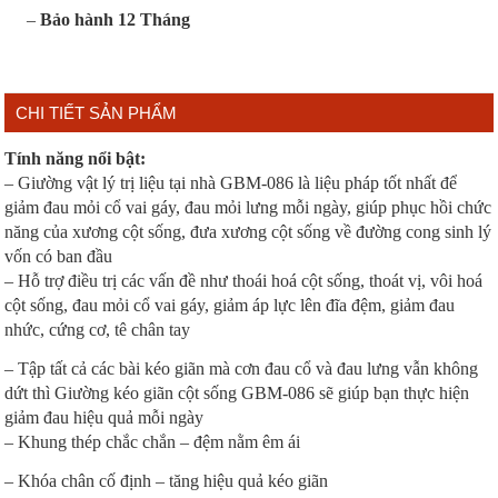
–
Bảo hành 12 Tháng
CHI TIẾT SẢN PHẨM
Tính năng nổi bật:
– Giường vật lý trị liệu tại nhà GBM-086 là liệu pháp tốt nhất để
giảm đau mỏi cổ vai gáy, đau mỏi lưng mỗi ngày, giúp phục hồi chức
năng của xương cột sống, đưa xương cột sống về đường cong sinh lý
vốn có ban đầu
– Hỗ trợ điều trị các vấn đề như thoái hoá cột sống, thoát vị, vôi hoá
cột sống, đau mỏi cổ vai gáy, giảm áp lực lên đĩa đệm, giảm đau
nhức, cứng cơ, tê chân tay
– Tập tất cả các bài kéo giãn mà cơn đau cổ và đau lưng vẫn không
dứt thì Giường kéo giãn cột sống GBM-086 sẽ giúp bạn thực hiện
giảm đau hiệu quả mỗi ngày
– Khung thép chắc chắn – đệm nằm êm ái
– Khóa chân cố định – tăng hiệu quả kéo giãn