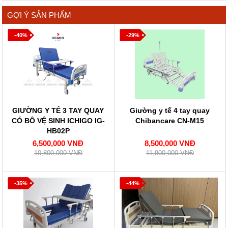
GỢI Ý SẢN PHẨM
-40%
-29%
GIƯỜNG Y TẾ 3 TAY QUAY
Giường y tế 4 tay quay
CÓ BÔ VỆ SINH ICHIGO IG-
Chibancare CN-M15
HB02P
6,500,000 VNĐ
8,500,000 VNĐ
10,800,000 VNĐ
11,900,000 VNĐ
-35%
-44%