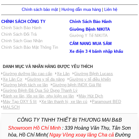
Chính sách bảo mật
|
Hướng dẫn mua hàng
|
Liên hệ
CHÍNH SÁCH CÔNG TY
Chính Sách Bảo Hành
Chính Sách Bảo Hành
Giường Bệnh NIKITA
Chính Sách Đổi Trả
Giường Y Tế NIKITA
Chính Sách Giao Nhận
CẨM NANG MUA SẮM
Chính Sách Bảo Mật Thông Tin
Xe điện 3 4 bánh nhập khẩu
DANH MỤC VÀ NHÃN HÀNG ĐƯỢC YÊU THÍCH
Giường dưỡng lão cao cấp
Xe Lăn
Giường Bệnh Lucass
Xe Lăn Cơ
Giường y tế đa năng
Giường y tế điều khiển
Giường bệnh tách xe lăn
Giường bệnh INOX Giá Rẻ
Giường Bệnh Đã Qua Sử Dụng Thanh Lý
Bánh xe lăn, lốp xe lăn, phụ kiện xe lăn
Máy Hút Dịch
Máy Tạo OXY 5 lít
Xe lăn thanh lý, xe lăn củ
Paramount BED
MALSCH
CÔNG TY TNHH THIẾT BỊ THƯƠNG MẠI B&B
Showroom Hồ Chí Minh
:
339 Hoàng Văn Thụ, Tân Sơn
hòa, Hồ Chí Minh(
Ngay Vòng xoay lăng Cha
cả
Đường