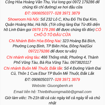
Cộng Hòa Hoàng Văn Thụ, Vui long gọi 0972 179286 để
chúng tôi chỉ đường) xe hơi đậu cữa
ĐT: 0906050377- 028 3971 3879
Showroom Hà Nội:
Số 232 Lô C, Khu Đô Thị Đại Kim,
Quận Hoàng Mai, Hà Nội. (Tới cổng làng Đại Từ đối diện
hồ Linh Đàm gọi
0979 179 286
để được chúng tôi đón)
CÓ
CHỔ Ô TÔ ĐẬU CỮA
Chi Nhánh Biên Hòa Đồng Nai
:
323 Hoàng Bá Bích,
Phường Long Bình, TP Biên Hòa, Đồng Nai(Gọi
0972179286
để được tư vấn)
Chi nhánh vũng tàu:
466 Thống nhất,
Phường
4,
Thành
Phố Vũng Tàu
, Bà Rịa
Vũng Tàu
. 0973820117
Chi nhánh Buôn Mê Thuột, Đắk lắk:
Số 4 Đường Vành Đai
Củ, Thôn 1 Cưa Ebur TP Buôn Mê Thuột, Đắk Lắk
ĐT: 0906050377-
028 3971 3879
Website: Giuongbenh.vn
Email liên hệ: Thietbithuongmaibb@gmail.com
Giờ làm viêc: 7h-21h tất cả các ngày kể cả ngày lễ và chủ
nhật