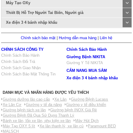
Máy Tạo OXy
Thiết Bị Hỗ Trợ Người Tai Biến, Người già
Xe điện 3 4 bánh nhập khẩu
Chính sách bảo mật
|
Hướng dẫn mua hàng
|
Liên hệ
CHÍNH SÁCH CÔNG TY
Chính Sách Bảo Hành
Chính Sách Bảo Hành
Giường Bệnh NIKITA
Chính Sách Đổi Trả
Giường Y Tế NIKITA
Chính Sách Giao Nhận
CẨM NANG MUA SẮM
Chính Sách Bảo Mật Thông Tin
Xe điện 3 4 bánh nhập khẩu
DANH MỤC VÀ NHÃN HÀNG ĐƯỢC YÊU THÍCH
Giường dưỡng lão cao cấp
Xe Lăn
Giường Bệnh Lucass
Xe Lăn Cơ
Giường y tế đa năng
Giường y tế điều khiển
Giường bệnh tách xe lăn
Giường bệnh INOX Giá Rẻ
Giường Bệnh Đã Qua Sử Dụng Thanh Lý
Bánh xe lăn, lốp xe lăn, phụ kiện xe lăn
Máy Hút Dịch
Máy Tạo OXY 5 lít
Xe lăn thanh lý, xe lăn củ
Paramount BED
MALSCH