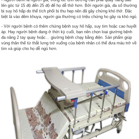
lên góc tứ 15 độ đến 25 độ để họ dễ thở hơn. Bởi người già, đa số thường
bị suy hô hấp do thể tích phổi bị thu hẹp nên đã gây chứng khó thở. Đặc
biệt là vào đêm khuya, người gia thường có triệu chứng ho gây ra khó ngủ.
- Với người bệnh có thêm chứng bệnh suy hô hấp, suy tim hoặc cao huyết
áp. Hay người bệnh đang ở thời kỳ cuối, bạn nên chọn loại giường bệnh
đa năng 2 tay quay hoặc… giường bệnh chạy bằng điện. Sản phẩm giúp
vùng thân thể từ thắt lưng trở xuống của bệnh nhân có thể đưa máu trở về
tim và giúp cho họ dễ ngủ hơn.