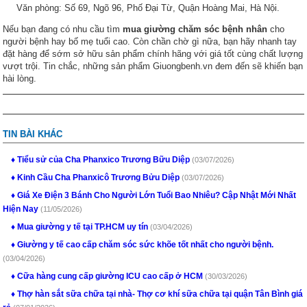
Văn phòng: Số 69, Ngõ 96, Phố Đại Từ, Quận Hoàng Mai, Hà Nội.
Nếu bạn đang có nhu cầu tìm
mua giường chăm sóc bệnh nhân
cho
người bệnh hay bố mẹ tuổi cao. Còn chần chờ gì nữa, bạn hãy nhanh tay
đặt hàng để sớm sở hữu sản phẩm chính hãng với giá tốt cùng chất lượng
vượt trội. Tin chắc, những sản phẩm Giuongbenh.vn đem đến sẽ khiến bạn
hài lòng.
TIN BÀI KHÁC
Tiểu sử của Cha Phanxico Trương Bữu Diệp
(03/07/2026)
Kinh Cầu Cha Phanxicô Trương Bửu Diệp
(03/07/2026)
Giá Xe Điện 3 Bánh Cho Người Lớn Tuổi Bao Nhiêu? Cập Nhật Mới Nhất
Hiện Nay
(11/05/2026)
Mua giường y tế tại TP.HCM uy tín
(03/04/2026)
Giường y tế cao cấp chăm sóc sức khõe tốt nhất cho người bệnh.
(03/04/2026)
Cữa hàng cung cấp giường ICU cao cấp ở HCM
(30/03/2026)
Thợ hàn sắt sữa chữa tại nhà- Thợ cơ khí sữa chữa tại quận Tân Bình giá