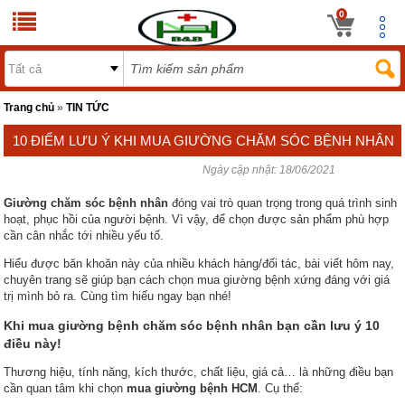
0
Trang chủ
»
TIN TỨC
10 ĐIỂM LƯU Ý KHI MUA GIƯỜNG CHĂM SÓC BỆNH NHÂN
Ngày cập nhật:
18/06/2021
TẠI HCM
Giường chăm sóc bệnh nhân
đóng vai trò quan trọng trong quá trình sinh
hoạt, phục hồi của người bệnh. Vì vậy, để chọn được sản phẩm phù hợp
cần cân nhắc tới nhiều yếu tố.
Hiểu được băn khoăn này của nhiều khách hàng/đối tác, bài viết hôm nay,
chuyên trang sẽ giúp bạn cách chọn mua giường bệnh xứng đáng với giá
trị mình bỏ ra. Cùng tìm hiểu ngay bạn nhé!
Khi mua giường bệnh chăm sóc bệnh nhân bạn cần lưu ý 10
điều này!
Thương hiệu, tính năng, kích thước, chất liệu, giá cả… là những điều bạn
cần quan tâm khi chọn
mua giường bệnh HCM
. Cụ thể: