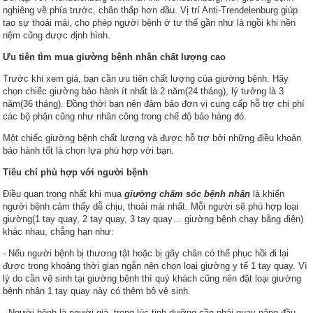
nghiêng về phía trước, chân thấp hơn đầu. Vị trí Anti-Trendelenburg giúp
tạo sự thoải mái, cho phép người bệnh ở tư thế gần như là ngồi khi nền
nệm cũng được định hình.
Ưu tiên tìm mua giường bệnh nhân chất lượng cao
Trước khi xem giá, bạn cần ưu tiên chất lượng của giường bệnh. Hãy
chọn chiếc giường bảo hành ít nhất là 2 năm(24 tháng), lý tưởng là 3
năm(36 tháng). Đồng thời bạn nên đảm bảo đơn vị cung cấp hỗ trợ chi phí
các bộ phận cũng như nhân công trong chế độ bảo hàng đó.
Một chiếc giường bệnh chất lượng và được hỗ trợ bởi những điều khoản
bảo hành tốt là chọn lựa phù hợp với bạn.
Tiêu chí phù hợp với người bệnh
Điều quan trọng nhất khi mua
giường chăm sóc bệnh nhân
là khiến
người bệnh cảm thấy dễ chịu, thoải mái nhất. Mỗi người sẽ phù hợp loại
giường(1 tay quay, 2 tay quay, 3 tay quay… giường bệnh chạy bằng điện)
khác nhau, chẳng hạn như:
- Nếu người bệnh bị thương tật hoặc bị gãy chân có thể phục hồi đi lại
được trong khoảng thời gian ngắn nên chọn loại giường y tế 1 tay quay. Vì
lý do cần vệ sinh tại giường bệnh thì quý khách cũng nên đặt loại giường
bệnh nhân 1 tay quay này có thêm bô vệ sinh.
- Người bệnh là người già, trong lúc tịnh dưỡng cần phải quay nâng đầu