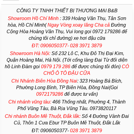
CÔNG TY TNHH THIẾT BỊ THƯƠNG MẠI B&B
Showroom Hồ Chí Minh
:
339 Hoàng Văn Thụ, Tân Sơn
hòa, Hồ Chí Minh(
Ngay Vòng xoay lăng Cha
cả
Đường
Cộng Hòa Hoàng Văn Thụ, Vui long gọi 0972 179286 để
chúng tôi chỉ đường) xe hơi đậu cữa
ĐT: 0906050377- 028 3971 3879
Showroom Hà Nội:
Số 232 Lô C, Khu Đô Thị Đại Kim,
Quận Hoàng Mai, Hà Nội. (Tới cổng làng Đại Từ đối diện
hồ Linh Đàm gọi
0979 179 286
để được chúng tôi đón)
CÓ
CHỔ Ô TÔ ĐẬU CỮA
Chi Nhánh Biên Hòa Đồng Nai
:
323 Hoàng Bá Bích,
Phường Long Bình, TP Biên Hòa, Đồng Nai(Gọi
0972179286
để được tư vấn)
Chi nhánh vũng tàu:
466 Thống nhất,
Phường
4,
Thành
Phố Vũng Tàu
, Bà Rịa
Vũng Tàu
. 0973820117
Chi nhánh Buôn Mê Thuột, Đắk lắk:
Số 4 Đường Vành Đai
Củ, Thôn 1 Cưa Ebur TP Buôn Mê Thuột, Đắk Lắk
ĐT: 0906050377-
028 3971 3879