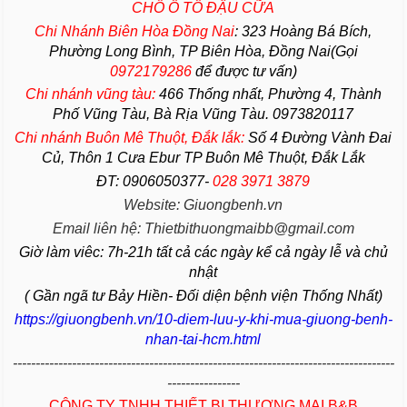
CHỔ Ô TÔ ĐẬU CỮA
Chi Nhánh Biên Hòa Đồng Nai
:
323 Hoàng Bá Bích,
Phường Long Bình, TP Biên Hòa, Đồng Nai(Gọi
0972179286
để được tư vấn)
Chi nhánh vũng tàu:
466 Thống nhất,
Phường
4,
Thành
Phố Vũng Tàu
, Bà Rịa
Vũng Tàu
. 0973820117
Chi nhánh Buôn Mê Thuột, Đắk lắk:
Số 4 Đường Vành Đai
Củ, Thôn 1 Cưa Ebur TP Buôn Mê Thuột, Đắk Lắk
ĐT: 0906050377-
028 3971 3879
Website: Giuongbenh.vn
Email liên hệ: Thietbithuongmaibb@gmail.com
Giờ làm viêc: 7h-21h tất cả các ngày kể cả ngày lễ và chủ
nhật
( Gần ngã tư Bảy Hiền- Đối diện bệnh viện Thống Nhất)
https://giuongbenh.vn/10-diem-luu-y-khi-mua-giuong-benh-
nhan-tai-hcm.html
------------------------------------------------------------------------------------
----------------
CÔNG TY TNHH THIẾT BỊ THƯƠNG MẠI B&B