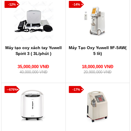
-12%
-14%
Máy tạo oxy xách tay Yuwell
Máy Tạo Oxy Yuwell 9F-5AW(
Spirit 3 ( 3L/phút )
5 lít)
35,000,000 VNĐ
18,000,000 VNĐ
40,000,000 VNĐ
20,900,000 VNĐ
--676%
-17%