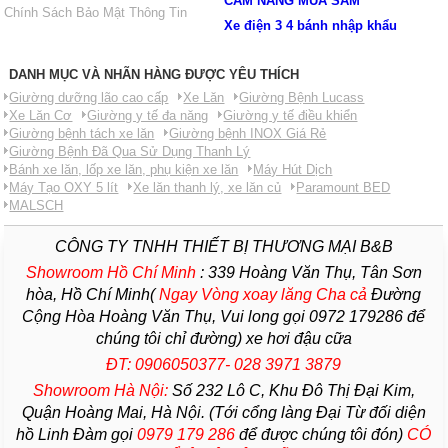
CẨM NANG MUA SẮM
Chính Sách Bảo Mật Thông Tin
Xe điện 3 4 bánh nhập khẩu
DANH MỤC VÀ NHÃN HÀNG ĐƯỢC YÊU THÍCH
Giường dưỡng lão cao cấp
Xe Lăn
Giường Bệnh Lucass
Xe Lăn Cơ
Giường y tế đa năng
Giường y tế điều khiển
Giường bệnh tách xe lăn
Giường bệnh INOX Giá Rẻ
Giường Bệnh Đã Qua Sử Dụng Thanh Lý
Bánh xe lăn, lốp xe lăn, phụ kiện xe lăn
Máy Hút Dịch
Máy Tạo OXY 5 lít
Xe lăn thanh lý, xe lăn củ
Paramount BED
MALSCH
CÔNG TY TNHH THIẾT BỊ THƯƠNG MẠI B&B
Showroom Hồ Chí Minh
:
339 Hoàng Văn Thụ, Tân Sơn
hòa, Hồ Chí Minh(
Ngay Vòng xoay lăng Cha
cả
Đường
Cộng Hòa Hoàng Văn Thụ, Vui long gọi 0972 179286 để
chúng tôi chỉ đường) xe hơi đậu cữa
ĐT: 0906050377- 028 3971 3879
Showroom Hà Nội:
Số 232 Lô C, Khu Đô Thị Đại Kim,
Quận Hoàng Mai, Hà Nội. (Tới cổng làng Đại Từ đối diện
hồ Linh Đàm gọi
0979 179 286
để được chúng tôi đón)
CÓ