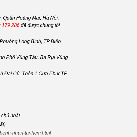
, Quận Hoàng Mai, Hà Nội.
 179 286
để được chúng tôi
Phường Long Bình, TP Biên
nh Phố Vũng Tàu
, Bà Rịa
Vũng
h Đai Củ, Thôn 1 Cưa Ebur TP
à chủ nhật
ất)
-benh-nhan-tai-hcm.html