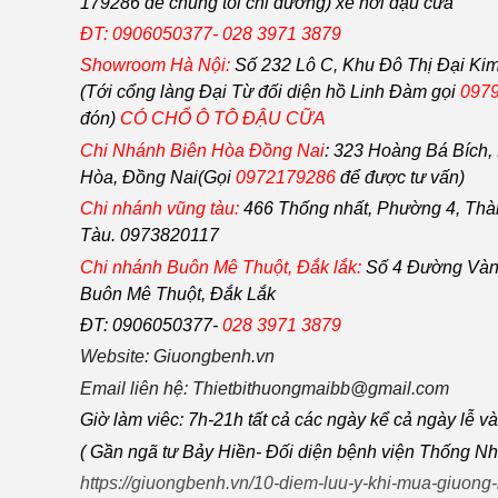
179286 để chúng tôi chỉ đường) xe hơi đậu cữa
ĐT: 0906050377- 028 3971 3879
Showroom Hà Nội:
Số 232 Lô C, Khu Đô Thị Đại Kim
(Tới cổng làng Đại Từ đối diện hồ Linh Đàm gọi
0979
đón)
CÓ CHỔ Ô TÔ ĐẬU CỮA
Chi Nhánh Biên Hòa Đồng Nai
:
323 Hoàng Bá Bích, 
Hòa, Đồng Nai(Gọi
0972179286
để được tư vấn)
Chi nhánh vũng tàu:
466 Thống nhất,
Phường
4,
Thà
Tàu
. 0973820117
Chi nhánh Buôn Mê Thuột, Đắk lắk:
Số 4 Đường Vàn
Buôn Mê Thuột, Đắk Lắk
ĐT: 0906050377-
028 3971 3879
Website: Giuongbenh.vn
Email liên hệ: Thietbithuongmaibb@gmail.com
Giờ làm viêc: 7h-21h tất cả các ngày kể cả ngày lễ v
( Gần ngã tư Bảy Hiền- Đối diện bệnh viện Thống Nh
https://giuongbenh.vn/10-diem-luu-y-khi-mua-giuong