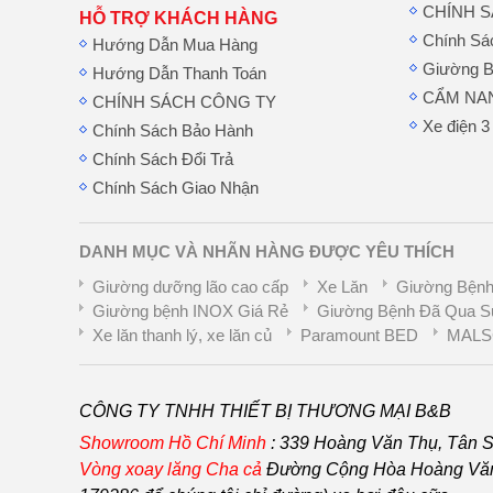
CHÍNH 
HỖ TRỢ KHÁCH HÀNG
Chính Sá
Hướng Dẫn Mua Hàng
Giường B
Hướng Dẫn Thanh Toán
CẨM NA
CHÍNH SÁCH CÔNG TY
Xe điện 3
Chính Sách Bảo Hành
Chính Sách Đổi Trả
Chính Sách Giao Nhận
DANH MỤC VÀ NHÃN HÀNG ĐƯỢC YÊU THÍCH
Giường dưỡng lão cao cấp
Xe Lăn
Giường Bệnh
Giường bệnh INOX Giá Rẻ
Giường Bệnh Đã Qua S
Xe lăn thanh lý, xe lăn củ
Paramount BED
MALS
CÔNG TY TNHH THIẾT BỊ THƯƠNG MẠI B&B
Showroom Hồ Chí Minh
:
339 Hoàng Văn Thụ, Tân S
Vòng xoay lăng Cha
cả
Đường Cộng Hòa Hoàng Văn 