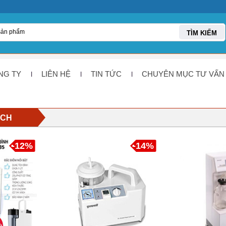
TÌM KIẾM
NG TY
LIÊN HỆ
TIN TỨC
CHUYÊN MỤC TƯ VẤN
ỊCH
-12%
-14%