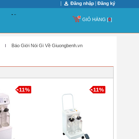
Đăng nhập
Đăng ký
GIỎ HÀNG [
0
]
Báo Giới Nói Gì Về Giuongbenh.vn
-11%
-11%