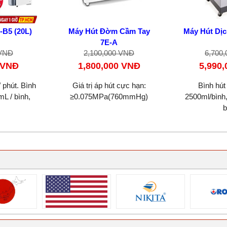
-B5 (20L)
Máy Hút Đờm Cầm Tay
Máy Hút Dịc
7E-A
 VNĐ
2,100,000 VNĐ
6,700
 VNĐ
1,800,000 VNĐ
5,990
 phút. Bình
Giá trị áp hút cực hạn:
Bình hút 
L / bình,
≥0.075MPa(760mmHg)
2500ml/bình
b