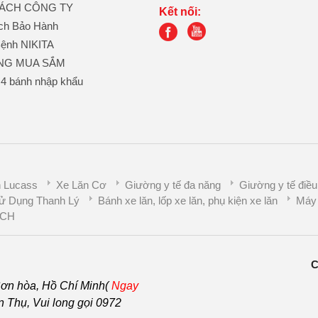
SÁCH CÔNG TY
Kết nối:
ch Bảo Hành
ệnh NIKITA
NG MUA SẮM
 4 bánh nhập khẩu
 Lucass
Xe Lăn Cơ
Giường y tế đa năng
Giường y tế điều
ử Dụng Thanh Lý
Bánh xe lăn, lốp xe lăn, phụ kiện xe lăn
Máy 
CH
C
ơn hòa, Hồ Chí Minh(
Ngay
Thụ, Vui long gọi 0972