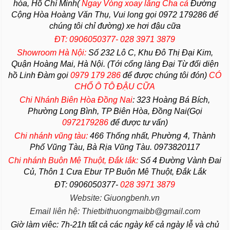
hòa, Hồ Chí Minh(
Ngay Vòng xoay lăng Cha
cả
Đường
Cộng Hòa Hoàng Văn Thụ, Vui long gọi 0972 179286 để
chúng tôi chỉ đường) xe hơi đậu cữa
ĐT: 0906050377- 028 3971 3879
Showroom Hà Nội:
Số 232 Lô C, Khu Đô Thị Đại Kim,
Quận Hoàng Mai, Hà Nội. (Tới cổng làng Đại Từ đối diện
hồ Linh Đàm gọi
0979 179 286
để được chúng tôi đón)
CÓ
CHỔ Ô TÔ ĐẬU CỮA
Chi Nhánh Biên Hòa Đồng Nai
:
323 Hoàng Bá Bích,
Phường Long Bình, TP Biên Hòa, Đồng Nai(Gọi
0972179286
để được tư vấn)
Chi nhánh vũng tàu:
466 Thống nhất,
Phường
4,
Thành
Phố Vũng Tàu
, Bà Rịa
Vũng Tàu
. 0973820117
Chi nhánh Buôn Mê Thuột, Đắk lắk:
Số 4 Đường Vành Đai
Củ, Thôn 1 Cưa Ebur TP Buôn Mê Thuột, Đắk Lắk
ĐT: 0906050377-
028 3971 3879
Website: Giuongbenh.vn
Email liên hệ: Thietbithuongmaibb@gmail.com
Giờ làm viêc: 7h-21h tất cả các ngày kể cả ngày lễ và chủ