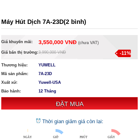
Máy Hút Dịch 7A-23D(2 bình)
3,550,000 VNĐ
Giá khuyến mãi:
(
chưa VAT
)
Giá bán thị trường:
3,990,000 VNĐ
-11%
Thương hiệu:
YUWELL
Mã sản phẩm:
7A-23D
Xuất xứ:
Yuwell-USA
Bảo hành:
12 Tháng
Thời gian giảm giá còn lại:
NGÀY
GIỜ
PHÚT
GIÂY