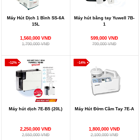
Máy Hút Dịch 1 Bình SS-6A
Máy hút bằng tay Yuwell 7B-
15L
1
1,560,000 VNĐ
599,000 VNĐ
1,790,000 VNĐ
799,000 VNĐ
-12%
-14%
Máy hút dịch 7E-B5 (20L)
Máy Hút Đờm Cầm Tay 7E-A
2,250,000 VNĐ
1,800,000 VNĐ
2,550,000 VNĐ
2,100,000 VNĐ