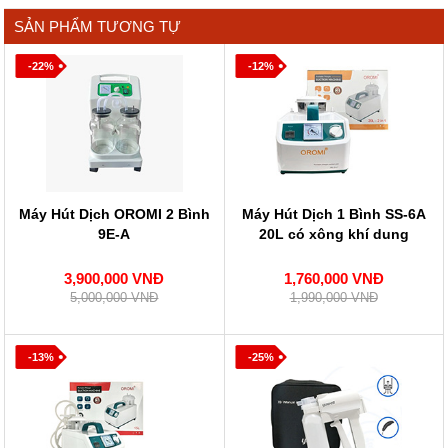
SẢN PHẨM TƯƠNG TỰ
-22%
-12%
Máy Hút Dịch OROMI 2 Bình
Máy Hút Dịch 1 Bình SS-6A
9E-A
20L có xông khí dung
3,900,000 VNĐ
1,760,000 VNĐ
5,000,000 VNĐ
1,990,000 VNĐ
-13%
-25%