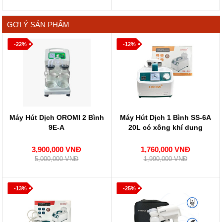
GỢI Ý SẢN PHẨM
-22%
-12%
Máy Hút Dịch OROMI 2 Bình
Máy Hút Dịch 1 Bình SS-6A
9E-A
20L có xông khí dung
3,900,000 VNĐ
1,760,000 VNĐ
5,000,000 VNĐ
1,990,000 VNĐ
-13%
-25%