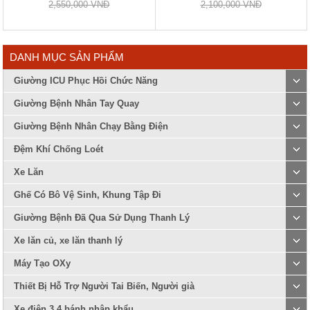
2,550,000 VNĐ
2,100,000 VNĐ
DANH MỤC SẢN PHẨM
Giường ICU Phục Hồi Chức Năng
Giường Bệnh Nhân Tay Quay
Giường Bệnh Nhân Chạy Bằng Điện
Đệm Khí Chống Loét
Xe Lăn
Ghế Có Bô Vệ Sinh, Khung Tập Đi
Giường Bệnh Đã Qua Sử Dụng Thanh Lý
Xe lăn củ, xe lăn thanh lý
Máy Tạo OXy
Thiết Bị Hỗ Trợ Người Tai Biến, Người già
Xe điện 3 4 bánh nhập khẩu