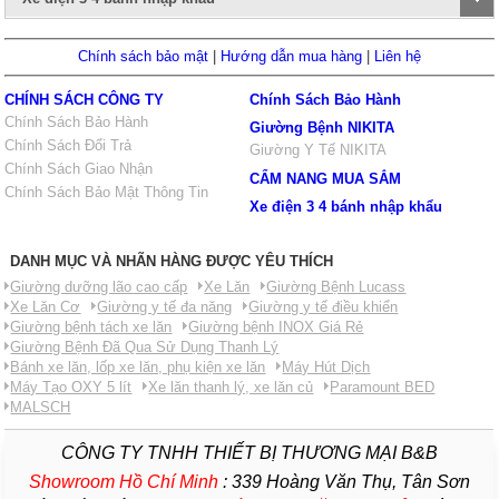
Chính sách bảo mật
|
Hướng dẫn mua hàng
|
Liên hệ
CHÍNH SÁCH CÔNG TY
Chính Sách Bảo Hành
Chính Sách Bảo Hành
Giường Bệnh NIKITA
Chính Sách Đổi Trả
Giường Y Tế NIKITA
Chính Sách Giao Nhận
CẨM NANG MUA SẮM
Chính Sách Bảo Mật Thông Tin
Xe điện 3 4 bánh nhập khẩu
DANH MỤC VÀ NHÃN HÀNG ĐƯỢC YÊU THÍCH
Giường dưỡng lão cao cấp
Xe Lăn
Giường Bệnh Lucass
Xe Lăn Cơ
Giường y tế đa năng
Giường y tế điều khiển
Giường bệnh tách xe lăn
Giường bệnh INOX Giá Rẻ
Giường Bệnh Đã Qua Sử Dụng Thanh Lý
Bánh xe lăn, lốp xe lăn, phụ kiện xe lăn
Máy Hút Dịch
Máy Tạo OXY 5 lít
Xe lăn thanh lý, xe lăn củ
Paramount BED
MALSCH
CÔNG TY TNHH THIẾT BỊ THƯƠNG MẠI B&B
Showroom Hồ Chí Minh
:
339 Hoàng Văn Thụ, Tân Sơn