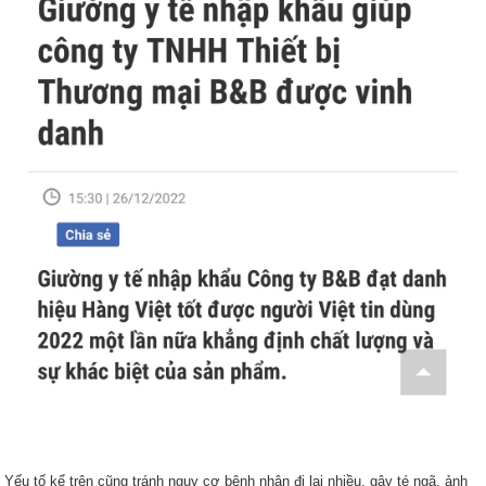
Yếu tố kể trên cũng tránh nguy cơ bệnh nhân đi lại nhiều, gây té ngã, ảnh