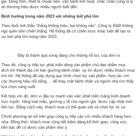
giả. Đồng thời, thiết bị chuẩn bền, vận hành linh hoạt, chắc chắn cũng là lý
do thương hiệu được nhiều người biết đến.
Định hướng trong năm 2023 với những bứt phá lớn
Theo đuổi tinh thần “thắng không kiêu, bại không nản”, Công ty B&B không
ngủ quên trên chiến thắng. Hệ thống đã có chiến lược khác biệt để tạo ra
sự bứt phá lớn trong năm 2023.
Đây là thành quả xứng đáng cho những nỗ lực của đơn vị.
Theo đó, công ty tiếp tục phát triển dòng sản phẩm chủ đạo nhằm mục
đích trở thành địa chỉ bán giường bệnh nhân uy tín được nhiều khách mua
tìm tới. Hệ thống đã xây dựng quy trình chọn lọc sản phẩm, hợp tác với
các thương hiệu nổi tiếng,… để thay mặt bệnh nhân và người nhà tìm thấy
lựa chọn sáng suốt.
Kết hợp với đó, đơn vị đầu tư mạnh vào việc phát triển mảng kinh doanh
trực tuyến. hãng loạt mẫu, giường y tế cho người già được cập nhật mới
liên tục. Bằng cách này, khách mua có thể quan sát và chọn lọc từ xa.
Chính phương án kể trên giúp công ty tiếp cận với nhiều khách hàng hơn
nữa. Đồng thời, khách mua cũng tiết kiệm đáng kể thời gian, công sức,
tiền bạc để có được sản phẩm như ý.