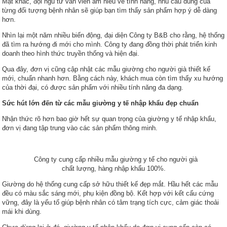
Mặt khác, đội ngũ tư vấn viên am hiểu về tính năng, nhu cầu dùng của
từng đối tượng bệnh nhân sẽ giúp bạn tìm thấy sản phẩm hợp ý dễ dàng
hơn.
Nhìn lại một năm nhiều biến động, đại diện Công ty B&B cho rằng, hệ thống
đã tìm ra hướng đi mới cho mình. Công ty đang đồng thời phát triển kinh
doanh theo hình thức truyền thống và hiện đại.
Qua đây, đơn vị cũng cập nhật các mẫu giường cho người già thiết kế
mới, chuẩn nhanh hơn. Bằng cách này, khách mua còn tìm thấy xu hướng
của thời đại, có được sản phẩm với nhiều tính năng đa dạng.
Sức hút lớn đến từ các mẫu giường y tế nhập khẩu đẹp chuẩn
Nhận thức rõ hơn bao giờ hết sự quan trọng của giường y tế nhập khẩu,
đơn vị đang tập trung vào các sản phẩm thông minh.
Công ty cung cấp nhiều mẫu giường y tế cho người già
chất lượng, hàng nhập khẩu 100%.
Giường do hệ thống cung cấp sở hữu thiết kế đẹp mắt. Hầu hết các mẫu
đều có màu sắc sáng mới, phụ kiện đồng bộ. Kết hợp với kết cấu cứng
vững, đây là yếu tố giúp bệnh nhân có tâm trạng tích cực, cảm giác thoải
mái khi dùng.