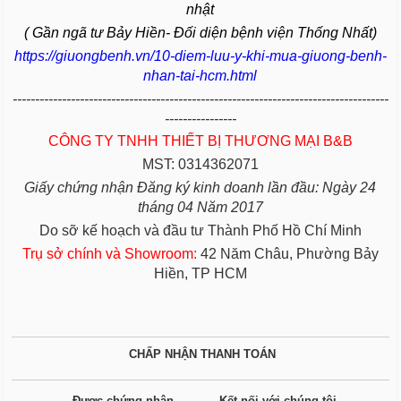
nhật
( Gần ngã tư Bảy Hiền- Đối diện bệnh viện Thống Nhất)
https://giuongbenh.vn/10-diem-luu-y-khi-mua-giuong-benh-
nhan-tai-hcm.html
------------------------------------------------------------------------------------
----------------
CÔNG TY TNHH THIẾT BỊ THƯƠNG MẠI B&B
MST: 0314362071
Giấy chứng nhận Đăng ký kinh doanh lần đầu: Ngày 24
tháng 04 Năm 2017
Do sỡ kế hoạch và đầu tư Thành Phố Hồ Chí Minh
Trụ sở chính và Showroom:
42 Năm Châu, Phường Bảy
Hiền, TP HCM
CHẤP NHẬN THANH TOÁN
Được chứng nhận
Kết nối với chúng tôi