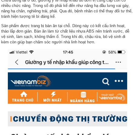
Chưa dừng lại ở đó, giường y tế nhập khẩu do đơn vị cung cấp còn có
nhiều chức năng. Trong số đó phải kể đến như nâng hạ đầu lưng vai gáy,
nâng hạ chân, nghiêng trái, phải. Qua đó, bệnh nhân có thể thay đổi tư thế,
tránh hiện tượng tê bì đáng kể.
Sản phẩm được trang bị bàn ăn tại chỗ. Dòng này có kết cấu linh hoạt,
tháo lắp đơn giản. Bàn ăn làm từ chất liệu nhựa ABS nên tránh xước, dễ
vệ sinh, làm sạch, không thấm ố. Trong khi đó, chậu rửa, bô vệ sinh đi
kèm còn giúp bạn chăm sóc người nhà linh hoạt hơn.