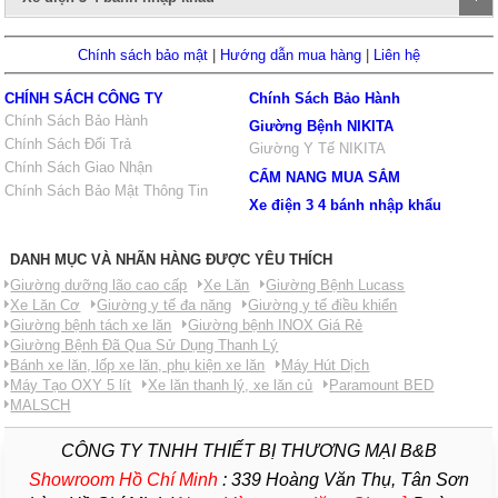
Chính sách bảo mật
|
Hướng dẫn mua hàng
|
Liên hệ
CHÍNH SÁCH CÔNG TY
Chính Sách Bảo Hành
Chính Sách Bảo Hành
Giường Bệnh NIKITA
Chính Sách Đổi Trả
Giường Y Tế NIKITA
Chính Sách Giao Nhận
CẨM NANG MUA SẮM
Chính Sách Bảo Mật Thông Tin
Xe điện 3 4 bánh nhập khẩu
DANH MỤC VÀ NHÃN HÀNG ĐƯỢC YÊU THÍCH
Giường dưỡng lão cao cấp
Xe Lăn
Giường Bệnh Lucass
Xe Lăn Cơ
Giường y tế đa năng
Giường y tế điều khiển
Giường bệnh tách xe lăn
Giường bệnh INOX Giá Rẻ
Giường Bệnh Đã Qua Sử Dụng Thanh Lý
Bánh xe lăn, lốp xe lăn, phụ kiện xe lăn
Máy Hút Dịch
Máy Tạo OXY 5 lít
Xe lăn thanh lý, xe lăn củ
Paramount BED
MALSCH
CÔNG TY TNHH THIẾT BỊ THƯƠNG MẠI B&B
Showroom Hồ Chí Minh
:
339 Hoàng Văn Thụ, Tân Sơn