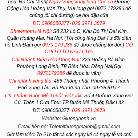
hòa, Hồ Chí Minh(
Ngay Vòng xoay lăng Cha
cả
Đường
Cộng Hòa Hoàng Văn Thụ, Vui long gọi 0972 179286 để
chúng tôi chỉ đường) xe hơi đậu cữa
ĐT: 0906050377- 028 3971 3879
Showroom Hà Nội:
Số 232 Lô C, Khu Đô Thị Đại Kim,
Quận Hoàng Mai, Hà Nội. (Tới cổng làng Đại Từ đối diện
hồ Linh Đàm gọi
0979 179 286
để được chúng tôi đón)
CÓ
CHỔ Ô TÔ ĐẬU CỮA
Chi Nhánh Biên Hòa Đồng Nai
:
323 Hoàng Bá Bích,
Phường Long Bình, TP Biên Hòa, Đồng Nai(Gọi
0972179286
để được tư vấn)
Chi nhánh vũng tàu:
466 Thống nhất,
Phường
4,
Thành
Phố Vũng Tàu
, Bà Rịa
Vũng Tàu
. 0973820117
Chi nhánh Buôn Mê Thuột, Đắk lắk:
Số 4 Đường Vành Đai
Củ, Thôn 1 Cưa Ebur TP Buôn Mê Thuột, Đắk Lắk
ĐT: 0906050377-
028 3971 3879
Website: Giuongbenh.vn
Email liên hệ: Thietbithuongmaibb@gmail.com
Giờ làm viêc: 7h-21h tất cả các ngày kể cả ngày lễ và chủ