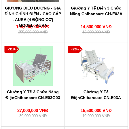
GIƯỜNG ĐIỀU DƯỠNG - GIA
Giường Y Tế Điện 3 Chức
ĐÌNH CHỈNH ĐIỆN - CAO CẤP
Năng Chibancare CH-E03A
- AURA (4 ĐỘNG CƠ)
MODEL: AURA
195,000,000 VNĐ
14,500,000 VNĐ
255,000,000 VNĐ
18,900,000 VNĐ
-31%
-22%
Giường Y Tế 3 Chức Năng
Giường Y Tế
ĐiệnChibancare CN-E03G03
ĐiệnChibancare CN-E03A
27,000,000 VNĐ
15,500,000 VNĐ
39,000,000 VNĐ
19,900,000 VNĐ