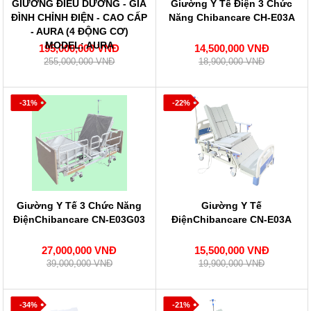
GIƯỜNG ĐIỀU DƯỠNG - GIA
Giường Y Tế Điện 3 Chức
ĐÌNH CHỈNH ĐIỆN - CAO CẤP
Năng Chibancare CH-E03A
- AURA (4 ĐỘNG CƠ)
MODEL: AURA
195,000,000 VNĐ
14,500,000 VNĐ
255,000,000 VNĐ
18,900,000 VNĐ
-31%
-22%
Giường Y Tế 3 Chức Năng
Giường Y Tế
ĐiệnChibancare CN-E03G03
ĐiệnChibancare CN-E03A
27,000,000 VNĐ
15,500,000 VNĐ
39,000,000 VNĐ
19,900,000 VNĐ
-34%
-21%