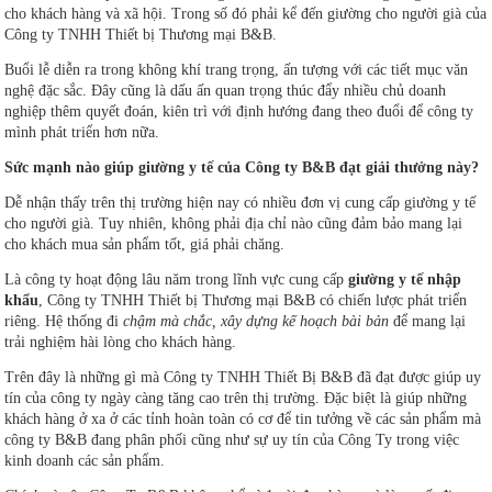
cho khách hàng và xã hội. Trong số đó phải kể đến giường cho người già của
Công ty TNHH Thiết bị Thương mại B&B.
Buổi lễ diễn ra trong không khí trang trọng, ấn tượng với các tiết mục văn
nghệ đặc sắc. Đây cũng là dấu ấn quan trọng thúc đẩy nhiều chủ doanh
nghiệp thêm quyết đoán, kiên trì với định hướng đang theo đuổi để công ty
mình phát triển hơn nữa.
Sức mạnh nào giúp giường y tế của Công ty B&B đạt giải thưởng này?
Dễ nhận thấy trên thị trường hiện nay có nhiều đơn vị cung cấp giường y tế
cho người già. Tuy nhiên, không phải địa chỉ nào cũng đảm bảo mang lại
cho khách mua sản phẩm tốt, giá phải chăng.
Là công ty hoạt động lâu năm trong lĩnh vực cung cấp
giường y tế nhập
khẩu
, Công ty TNHH Thiết bị Thương mại B&B có chiến lược phát triển
riêng. Hệ thống đi
chậm mà chắc, xây dựng kế hoạch bài bản
để mang lại
trải nghiệm hài lòng cho khách hàng.
Trên đây là những gì mà Công ty TNHH Thiết Bị B&B đã đạt được giúp uy
tín của công ty ngày càng tăng cao trên thị trường. Đặc biệt là giúp những
khách hàng ở xa ở các tỉnh hoàn toàn có cơ để tin tưởng về các sản phẩm mà
công ty B&B đang phân phối cũng như sự uy tín của Công Ty trong việc
kinh doanh các sản phẩm.