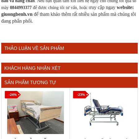
đầu và nâng chân
. Nếu bạn quan tâm xin liên hệ ngay cho chúng tôi qua số
ruy cập ngay
website:
mày
0844993377
để được chúng tôi tư vấn, hoặc t
giuongbenh.vn
để tham khảo thêm rất nhiều sản phẩm mà chúng tôi
đang phân phối.
THẢO LUẬN VỀ SẢN PHẨM
KHÁCH HÀNG NHẬN XÉT
SẢN PHẨM TƯƠNG TỰ
-24%
-23%