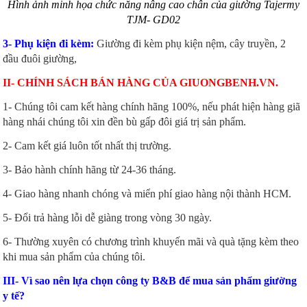
Hình ảnh minh họa chức năng nâng cao chân của giường Tajermy
TJM- GD02
3- Phụ kiện đi kèm:
Giường đi kèm phụ kiện nệm, cây truyền, 2
đầu đuôi giường,
II- CHÍNH SÁCH BÁN HÀNG CỦA GIUONGBENH.VN.
1- Chúng tôi cam kết hàng chính hãng 100%, nếu phát hiện hàng giã
hàng nhái chúng tôi xin đền bù gấp đôi giá trị sản phẩm.
2- Cam kết giá luôn tốt nhất thị trường.
3- Bảo hành chính hãng từ 24-36 tháng.
4- Giao hàng nhanh chóng và miển phí giao hàng nội thành HCM.
5- Đổi trả hàng lỗi dễ giàng trong vòng 30 ngày.
6- Thường xuyên có chương trình khuyến mãi và quà tặng kèm theo
khi mua sản phẩm của chúng tôi.
III- Vì sao nên lựa chọn công ty B&B để mua sản phẩm giường
y tế?