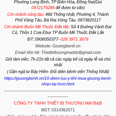
Phường Long Bình, TP Biên Hòa, Đồng Nai(Gọi
0972179286
để được tư vấn)
Chi nhánh vũng tàu:
466 Thống nhất,
Phường
4,
Thành
Phố Vũng Tàu
, Bà Rịa
Vũng Tàu
. 0973820117
Chi nhánh Buôn Mê Thuột, Đắk lắk:
Số 4 Đường Vành Đai
Củ, Thôn 1 Cưa Ebur TP Buôn Mê Thuột, Đắk Lắk
ĐT: 0906050377-
028 3971 3879
Website: Giuongbenh.vn
Email liên hệ: Thietbithuongmaibb@gmail.com
Giờ làm viêc: 7h-21h tất cả các ngày kể cả ngày lễ và chủ
nhật
( Gần ngã tư Bảy Hiền- Đối diện bệnh viện Thống Nhất)
https://giuongbenh.vn/10-diem-luu-y-khi-mua-giuong-benh-
nhan-tai-hcm.html
------------------------------------------------------------------------------------
----------------
CÔNG TY TNHH THIẾT BỊ THƯƠNG MẠI B&B
MST: 0314362071