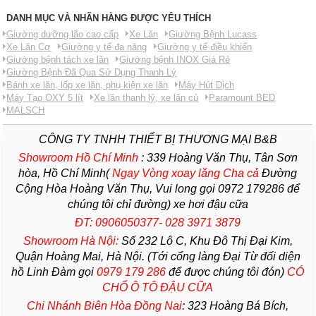
DANH MỤC VÀ NHÃN HÀNG ĐƯỢC YÊU THÍCH
Giường dưỡng lão cao cấp
Xe Lăn
Giường Bệnh Lucass
Xe Lăn Cơ
Giường y tế đa năng
Giường y tế điều khiển
Giường bệnh tách xe lăn
Giường bệnh INOX Giá Rẻ
Giường Bệnh Đã Qua Sử Dụng Thanh Lý
Bánh xe lăn, lốp xe lăn, phụ kiện xe lăn
Máy Hút Dịch
Máy Tạo OXY 5 lít
Xe lăn thanh lý, xe lăn củ
Paramount BED
MALSCH
CÔNG TY TNHH THIẾT BỊ THƯƠNG MẠI B&B
Showroom Hồ Chí Minh
:
339 Hoàng Văn Thụ, Tân Sơn
hòa, Hồ Chí Minh(
Ngay Vòng xoay lăng Cha
cả
Đường
Cộng Hòa Hoàng Văn Thụ, Vui long gọi 0972 179286 để
chúng tôi chỉ đường) xe hơi đậu cữa
ĐT: 0906050377- 028 3971 3879
Showroom Hà Nội:
Số 232 Lô C, Khu Đô Thị Đại Kim,
Quận Hoàng Mai, Hà Nội. (Tới cổng làng Đại Từ đối diện
hồ Linh Đàm gọi
0979 179 286
để được chúng tôi đón)
CÓ
CHỔ Ô TÔ ĐẬU CỮA
Chi Nhánh Biên Hòa Đồng Nai
:
323 Hoàng Bá Bích,