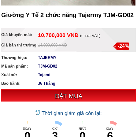
Giường Y Tế 2 chức năng Tajermy TJM-GD02
10,700,000 VNĐ
Giá khuyến mãi:
(
chưa VAT
)
Giá bán thị trường:
14,000,000 VNĐ
-24%
Thương hiệu:
TAJERMY
Mã sản phẩm:
TJM-GD02
Xuất xứ:
Tajemi
Bảo hành:
36 Tháng
Thời gian giảm giá còn lại:
NGÀY
GIỜ
PHÚT
GIÂY
0
3
0
5