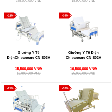
255,000,000 VNĐ
18,900,000 VNĐ
-22%
-34%
Giường Y Tế
Giường Y Tế Điện
ĐiệnChibancare CN-E03A
Chibancare CN-E02A
15,500,000 VNĐ
16,500,000 VNĐ
19,900,000 VNĐ
25,000,000 VNĐ
-21%
-18%