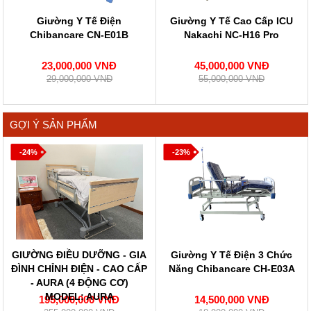
Giường Y Tế Điện
Giường Y Tế Cao Cấp ICU
Chibancare CN-E01B
Nakachi NC-H16 Pro
23,000,000 VNĐ
45,000,000 VNĐ
29,000,000 VNĐ
55,000,000 VNĐ
GỢI Ý SẢN PHẨM
-24%
-23%
GIƯỜNG ĐIỀU DƯỠNG - GIA
Giường Y Tế Điện 3 Chức
ĐÌNH CHỈNH ĐIỆN - CAO CẤP
Năng Chibancare CH-E03A
- AURA (4 ĐỘNG CƠ)
MODEL: AURA
195,000,000 VNĐ
14,500,000 VNĐ