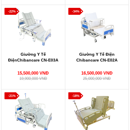
-22%
-34%
Giường Y Tế
Giường Y Tế Điện
ĐiệnChibancare CN-E03A
Chibancare CN-E02A
15,500,000 VNĐ
16,500,000 VNĐ
19,900,000 VNĐ
25,000,000 VNĐ
-21%
-18%