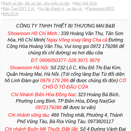
Bánh xe lăn, lốp xe lăn, phụ kiện xe lăn
Máy Hút Dịch
Máy Tạo OXY 5 lít
Xe lăn thanh lý, xe lăn củ
Paramount BED
MALSCH
CÔNG TY TNHH THIẾT BỊ THƯƠNG MẠI B&B
Showroom Hồ Chí Minh
:
339 Hoàng Văn Thụ, Tân Sơn
hòa, Hồ Chí Minh(
Ngay Vòng xoay lăng Cha
cả
Đường
Cộng Hòa Hoàng Văn Thụ, Vui long gọi 0972 179286 để
chúng tôi chỉ đường) xe hơi đậu cữa
ĐT: 0906050377- 028 3971 3879
Showroom Hà Nội:
Số 232 Lô C, Khu Đô Thị Đại Kim,
Quận Hoàng Mai, Hà Nội. (Tới cổng làng Đại Từ đối diện
hồ Linh Đàm gọi
0979 179 286
để được chúng tôi đón)
CÓ
CHỔ Ô TÔ ĐẬU CỮA
Chi Nhánh Biên Hòa Đồng Nai
:
323 Hoàng Bá Bích,
Phường Long Bình, TP Biên Hòa, Đồng Nai(Gọi
0972179286
để được tư vấn)
Chi nhánh vũng tàu:
466 Thống nhất,
Phường
4,
Thành
Phố Vũng Tàu
, Bà Rịa
Vũng Tàu
. 0973820117
Chi nhánh Buôn Mê Thuột, Đắk lắk:
Số 4 Đường Vành Đai