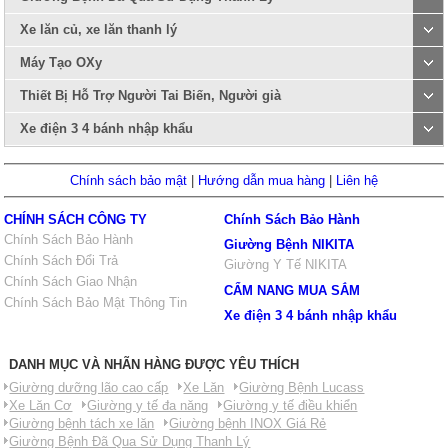
Xe lăn củ, xe lăn thanh lý
Máy Tạo OXy
Thiết Bị Hỗ Trợ Người Tai Biến, Người già
Xe điện 3 4 bánh nhập khẩu
Chính sách bảo mật
|
Hướng dẫn mua hàng
|
Liên hệ
CHÍNH SÁCH CÔNG TY
Chính Sách Bảo Hành
Chính Sách Bảo Hành
Giường Bệnh NIKITA
Chính Sách Đổi Trả
Giường Y Tế NIKITA
Chính Sách Giao Nhận
CẨM NANG MUA SẮM
Chính Sách Bảo Mật Thông Tin
Xe điện 3 4 bánh nhập khẩu
DANH MỤC VÀ NHÃN HÀNG ĐƯỢC YÊU THÍCH
Giường dưỡng lão cao cấp
Xe Lăn
Giường Bệnh Lucass
Xe Lăn Cơ
Giường y tế đa năng
Giường y tế điều khiển
Giường bệnh tách xe lăn
Giường bệnh INOX Giá Rẻ
Giường Bệnh Đã Qua Sử Dụng Thanh Lý