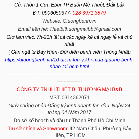
Củ, Thôn 1 Cưa Ebur TP Buôn Mê Thuột, Đắk Lắk
ĐT: 0906050377-
028 3971 3879
Website: Giuongbenh.vn
Email liên hệ: Thietbithuongmaibb@gmail.com
Giờ làm viêc: 7h-21h tất cả các ngày kể cả ngày lễ và chủ
nhật
( Gần ngã tư Bảy Hiền- Đối diện bệnh viện Thống Nhất)
https://giuongbenh.vn/10-diem-luu-y-khi-mua-giuong-benh-
nhan-tai-hcm.html
------------------------------------------------------------------------------------
----------------
CÔNG TY TNHH THIẾT BỊ THƯƠNG MẠI B&B
MST: 0314362071
Giấy chứng nhận Đăng ký kinh doanh lần đầu: Ngày 24
tháng 04 Năm 2017
Do sỡ kế hoạch và đầu tư Thành Phố Hồ Chí Minh
Trụ sở chính và Showroom:
42 Năm Châu, Phường Bảy
Hiền, TP HCM