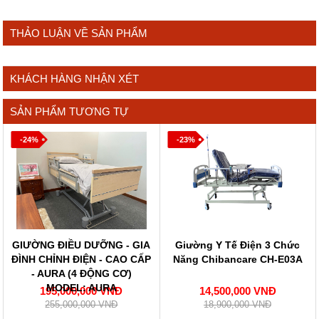
THẢO LUẬN VỀ SẢN PHẨM
KHÁCH HÀNG NHẬN XÉT
SẢN PHẨM TƯƠNG TỰ
-24%
-23%
GIƯỜNG ĐIỀU DƯỠNG - GIA
Giường Y Tế Điện 3 Chức
ĐÌNH CHỈNH ĐIỆN - CAO CẤP
Năng Chibancare CH-E03A
- AURA (4 ĐỘNG CƠ)
MODEL: AURA
195,000,000 VNĐ
14,500,000 VNĐ
255,000,000 VNĐ
18,900,000 VNĐ