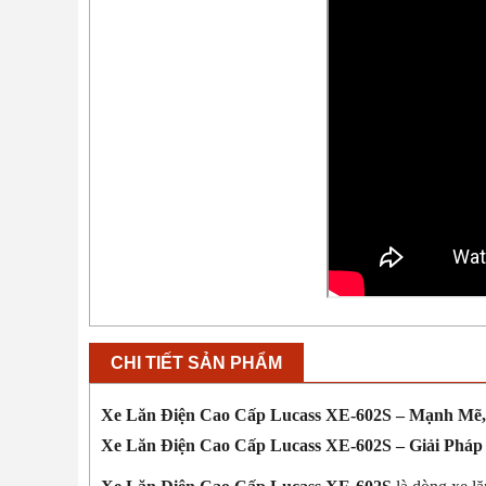
CHI TIẾT SẢN PHẨM
Xe Lăn Điện Cao Cấp Lucass XE-602S – Mạnh Mẽ,
Xe Lăn Điện Cao Cấp Lucass XE-602S – Giải Pháp