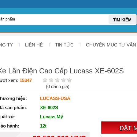
TÌM KIẾM
NG TY
LIÊN HỆ
TIN TỨC
CHUYÊN MỤC TƯ VẤN
Xe Lăn Điện Cao Cấp Lucass XE-602S
ượt xem:
15347
(
0
đánh giá)
hương hiệu:
LUCASS-USA
ã sản phẩm:
XE-602S
uất xứ:
Lucass Mỹ
ảo hành:
12t