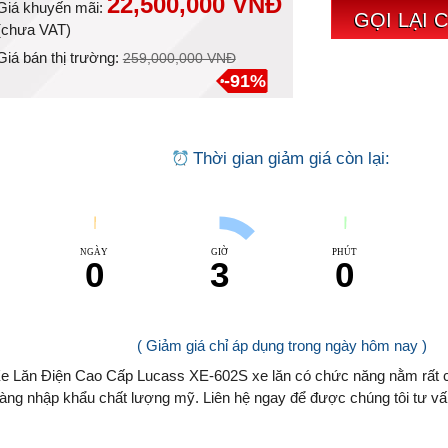
22,500,000 VNĐ
Giá khuyến mãi:
GỌI LẠI 
(
chưa VAT
)
Giá bán thị trường:
259,000,000 VNĐ
-91%
Thời gian giảm giá còn lại:
NGÀY
GIỜ
PHÚT
0
3
0
( Giảm giá chỉ áp dụng trong ngày hôm nay )
e Lăn Điện Cao Cấp Lucass XE-602S xe lăn có chức năng nằm rất 
àng nhập khẩu chất lượng mỹ. Liên hệ ngay để được chúng tôi tư vấ