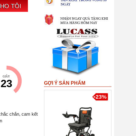
CHO TÔI
GIÂY
22
GỢI Ý SẢN PHẨM
-23%
chắc chắn, cam kết
n