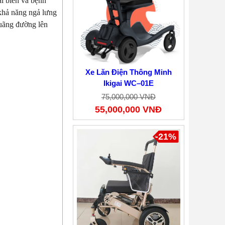
ai biến và bệnh
 khả năng ngả lưng
quãng đường lên
Xe Lăn Điện Thông Minh
Ikigai WC–01E
75,000,000 VNĐ
55,000,000 VNĐ
-21%