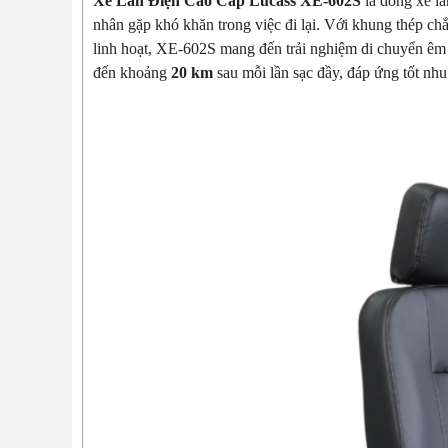
Xe Lăn Điện Cao Cấp Lucass XE-602S
là dòng xe lă
nhân gặp khó khăn trong việc đi lại. Với khung thép c
linh hoạt, XE-602S mang đến trải nghiệm di chuyển êm á
đến khoảng
20 km
sau mỗi lần sạc đầy, đáp ứng tốt nh