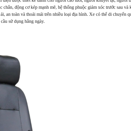
n điện được thiết kế dành cho người cao tuổi, người khuyết tật, người t
hắc chắn, động cơ kép mạnh mẽ, hệ thống phuộc giảm xóc trước sau và
i, an toàn và thoải mái trên nhiều loại địa hình. Xe có thể di chuyển 
u cầu sử dụng hằng ngày.