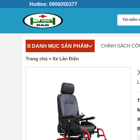
Hotline: 0906050377
DANH MỤC SẢN PHẨM
CHÍNH SÁCH CÔ
Trang chủ
»
Xe Lăn Điện
L
T
M
X
B