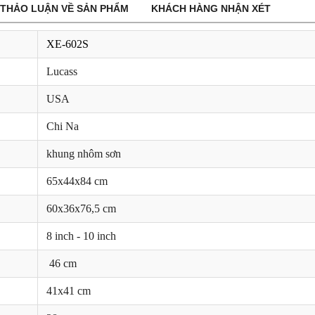
THẢO LUẬN VỀ SẢN PHẨM
KHÁCH HÀNG NHẬN XÉT
XE-602S
Lucass
USA
Chi Na
khung nhôm sơn
65x44x84 cm
60x36x76,5 cm
8 inch - 10 inch
46 cm
41x41 cm