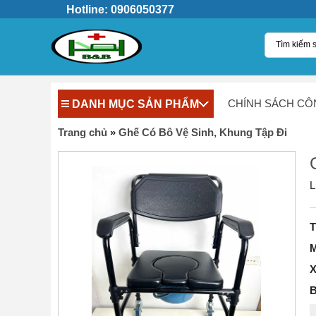
Hotline: 0906050377
DANH MỤC SẢN PHẨM
CHÍNH SÁCH CÔ
Trang chủ
»
Ghế Có Bô Vệ Sinh, Khung Tập Đi
L
T
M
X
B