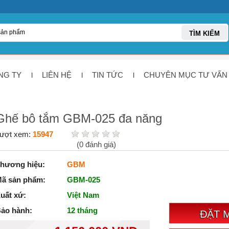
TÌM KIẾM
NG TY
LIÊN HỆ
TIN TỨC
CHUYÊN MỤC TƯ VẤN
Ghế bô tắm GBM-025 đa năng
ượt xem:
15947
(
0
đánh giá)
hương hiệu:
GBM
ã sản phẩm:
GBM-025
uất xứ:
Việt Nam
ảo hành:
12 tháng