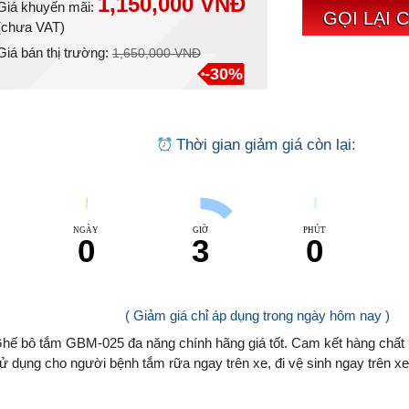
1,150,000 VNĐ
Giá khuyến mãi:
GỌI LẠI 
(
chưa VAT
)
Giá bán thị trường:
1,650,000 VNĐ
-30%
Thời gian giảm giá còn lại:
NGÀY
GIỜ
PHÚT
0
3
0
( Giảm giá chỉ áp dụng trong ngày hôm nay )
hế bô tắm GBM-025 đa năng chính hãng giá tốt. Cam kết hàng chất l
ử dụng cho người bệnh tắm rữa ngay trên xe, đi vệ sinh ngay trên xe