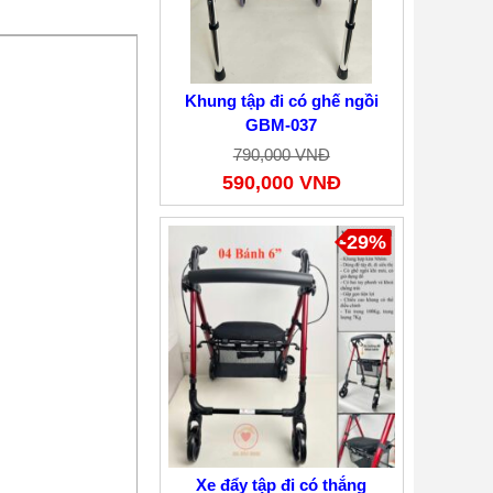
Khung tập đi có ghế ngồi
GBM-037
790,000 VNĐ
590,000 VNĐ
-29%
Xe đẩy tập đi có thắng