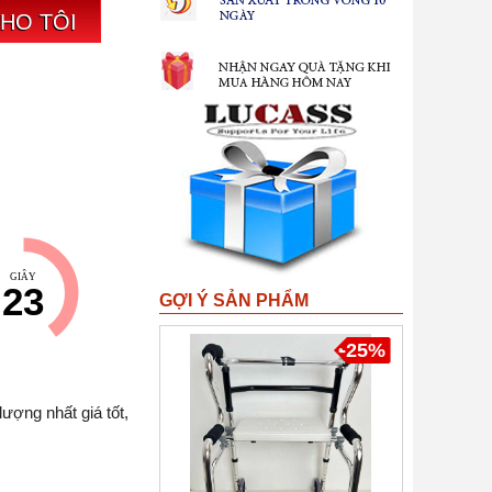
CHO TÔI
GIÂY
22
GỢI Ý SẢN PHẨM
-25%
ượng nhất giá tốt,