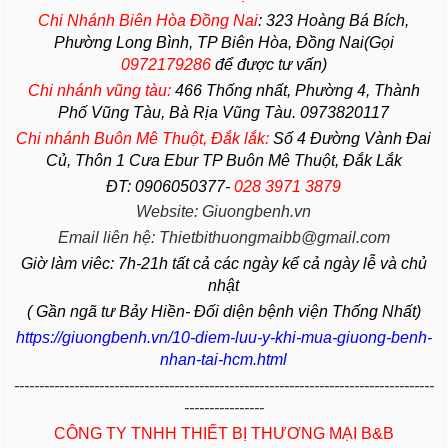
Chi Nhánh Biên Hòa Đồng Nai
:
323 Hoàng Bá Bích,
Phường Long Bình, TP Biên Hòa, Đồng Nai(Gọi
0972179286
để được tư vấn)
Chi nhánh vũng tàu:
466 Thống nhất,
Phường
4,
Thành
Phố Vũng Tàu
, Bà Rịa
Vũng Tàu
. 0973820117
Chi nhánh Buôn Mê Thuột, Đắk lắk:
Số 4 Đường Vành Đai
Củ, Thôn 1 Cưa Ebur TP Buôn Mê Thuột, Đắk Lắk
ĐT: 0906050377-
028 3971 3879
Website: Giuongbenh.vn
Email liên hệ: Thietbithuongmaibb@gmail.com
Giờ làm viêc: 7h-21h tất cả các ngày kể cả ngày lễ và chủ
nhật
( Gần ngã tư Bảy Hiền- Đối diện bệnh viện Thống Nhất)
https://giuongbenh.vn/10-diem-luu-y-khi-mua-giuong-benh-
nhan-tai-hcm.html
------------------------------------------------------------------------------------
----------------
CÔNG TY TNHH THIẾT BỊ THƯƠNG MẠI B&B