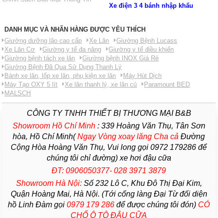
Xe điện 3 4 bánh nhập khẩu
DANH MỤC VÀ NHÃN HÀNG ĐƯỢC YÊU THÍCH
Giường dưỡng lão cao cấp
Xe Lăn
Giường Bệnh Lucass
Xe Lăn Cơ
Giường y tế đa năng
Giường y tế điều khiển
Giường bệnh tách xe lăn
Giường bệnh INOX Giá Rẻ
Giường Bệnh Đã Qua Sử Dụng Thanh Lý
Bánh xe lăn, lốp xe lăn, phụ kiện xe lăn
Máy Hút Dịch
Máy Tạo OXY 5 lít
Xe lăn thanh lý, xe lăn củ
Paramount BED
MALSCH
CÔNG TY TNHH THIẾT BỊ THƯƠNG MẠI B&B
Showroom Hồ Chí Minh
:
339 Hoàng Văn Thụ, Tân Sơn
hòa, Hồ Chí Minh(
Ngay Vòng xoay lăng Cha
cả
Đường
Cộng Hòa Hoàng Văn Thụ, Vui long gọi 0972 179286 để
chúng tôi chỉ đường) xe hơi đậu cữa
ĐT: 0906050377- 028 3971 3879
Showroom Hà Nội:
Số 232 Lô C, Khu Đô Thị Đại Kim,
Quận Hoàng Mai, Hà Nội. (Tới cổng làng Đại Từ đối diện
hồ Linh Đàm gọi
0979 179 286
để được chúng tôi đón)
CÓ
CHỔ Ô TÔ ĐẬU CỮA