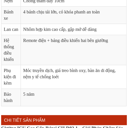
Nệm
Chống thấm dày 10cm
Bánh
4 bánh chịu tải lớn, có khóa phanh an toàn
xe
Lan can
Nhôm hợp kim cao cấp, gập mở dễ dàng
Hệ
Remote điện + bảng điều khiển hai bên giường
thống
điều
khiển
Phụ
Móc truyền dịch, giá treo bình oxy, bàn ăn di động,
kiện đi
nệm y tế chống loét
kèm
Bảo
5 năm
hành
CHI TIẾT SẢN PHẨM