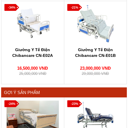
-34%
-21%
Giường Y Tế Điện
Giường Y Tế Điện
Chibancare CN-E02A
Chibancare CN-E01B
16,500,000 VNĐ
23,000,000 VNĐ
25,000,000 VNĐ
29,000,000 VNĐ
GỢI Ý SẢN PHẨM
-24%
-23%