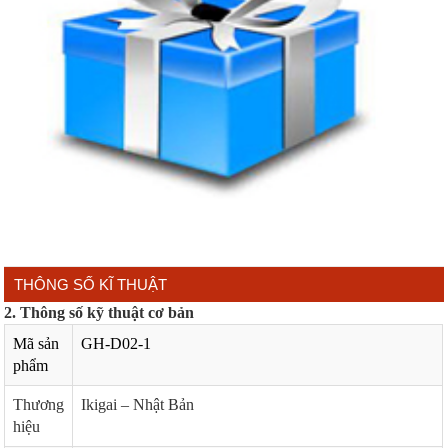
THÔNG SỐ KĨ THUẬT
2. Thông số kỹ thuật cơ bản
Mã sản
GH-D02-1
phẩm
Thương
Ikigai – Nhật Bản
hiệu