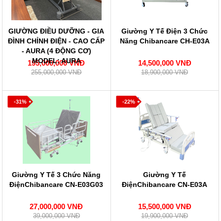
GIƯỜNG ĐIỀU DƯỠNG - GIA
Giường Y Tế Điện 3 Chức
ĐÌNH CHỈNH ĐIỆN - CAO CẤP
Năng Chibancare CH-E03A
- AURA (4 ĐỘNG CƠ)
MODEL: AURA
195,000,000 VNĐ
14,500,000 VNĐ
255,000,000 VNĐ
18,900,000 VNĐ
-31%
-22%
Giường Y Tế 3 Chức Năng
Giường Y Tế
ĐiệnChibancare CN-E03G03
ĐiệnChibancare CN-E03A
27,000,000 VNĐ
15,500,000 VNĐ
39,000,000 VNĐ
19,900,000 VNĐ