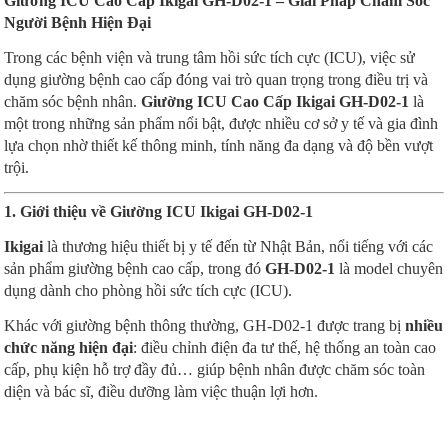
Giường ICU Cao Cấp Ikigai GH-D02-1 – Giải Pháp Chăm Sóc
Người Bệnh Hiện Đại
Trong các bệnh viện và trung tâm hồi sức tích cực (ICU), việc sử
dụng giường bệnh cao cấp đóng vai trò quan trọng trong điều trị và
chăm sóc bệnh nhân.
Giường ICU Cao Cấp Ikigai GH-D02-1
là
một trong những sản phẩm nổi bật, được nhiều cơ sở y tế và gia đình
lựa chọn nhờ thiết kế thông minh, tính năng đa dạng và độ bền vượt
trội.
1. Giới thiệu về Giường ICU Ikigai GH-D02-1
Ikigai
là thương hiệu thiết bị y tế đến từ Nhật Bản, nổi tiếng với các
sản phẩm giường bệnh cao cấp, trong đó
GH-D02-1
là model chuyên
dụng dành cho phòng hồi sức tích cực (ICU).
Khác với giường bệnh thông thường, GH-D02-1 được trang bị
nhiều
chức năng hiện đại
: điều chỉnh điện đa tư thế, hệ thống an toàn cao
cấp, phụ kiện hỗ trợ đầy đủ… giúp bệnh nhân được chăm sóc toàn
diện và bác sĩ, điều dưỡng làm việc thuận lợi hơn.