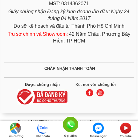
MST: 0314362071
Giấy chứng nhận Đăng ký kinh doanh lần đầu: Ngày 24
tháng 04 Năm 2017
Do sỡ kế hoạch và đầu tư Thành Phố Hồ Chí Minh
Trụ sở chính và Showroom:
42 Năm Châu, Phường Bảy
Hiền, TP HCM
CHẤP NHẬN THANH TOÁN
Được chứng nhận
Kết nối với chúng tôi
Copyright © 2018 by www.giuongbenh.vn. All rights reserved.
0844993377
Gọi điện
Tìm đường
Chat Zalo
Messenger
Youtube