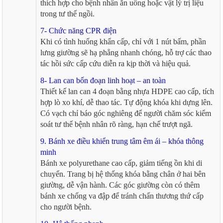
thích hợp cho bệnh nhân ăn uống hoặc vật lý trị liệu
trong tư thế ngồi.
7- Chức năng CPR điện
Khi có tình huống khẩn cấp, chỉ với 1 nút bấm, phần
lưng giường sẽ hạ phẳng nhanh chóng, hỗ trợ các thao
tác hồi sức cấp cứu diễn ra kịp thời và hiệu quả.
8- Lan can bốn đoạn linh hoạt – an toàn
Thiết kế lan can 4 đoạn bằng nhựa HDPE cao cấp, tích
hợp lò xo khí, dễ thao tác. Tự động khóa khi dựng lên.
Có vạch chỉ báo góc nghiêng để người chăm sóc kiểm
soát tư thế bệnh nhân rõ ràng, hạn chế trượt ngã.
9. Bánh xe điều khiển trung tâm êm ái – khóa thông
minh
Bánh xe polyurethane cao cấp, giảm tiếng ồn khi di
chuyển. Trang bị hệ thống khóa bằng chân ở hai bên
giường, dễ vận hành. Các góc giường còn có thêm
bánh xe chống va đập để tránh chấn thương thứ cấp
cho người bệnh.