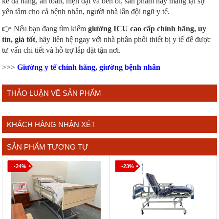
kế đa năng, an toàn, hiện đại và bền bỉ, sản phẩm này mang lại sự
yên tâm cho cả bệnh nhân, người nhà lẫn đội ngũ y tế.
👉 Nếu bạn đang tìm kiếm
giường ICU cao cấp chính hãng, uy
tín, giá tốt
, hãy liên hệ ngay với nhà phân phối thiết bị y tế để được
tư vấn chi tiết và hỗ trợ lắp đặt tận nơi.
>>>
Giường y tế chính hãng
,
giường bệnh nhân
THẢO LUẬN VỀ SẢN PHẨM
KHÁCH HÀNG NHẬN XÉT
SẢN PHẨM TƯƠNG TỰ
-24%
-23%