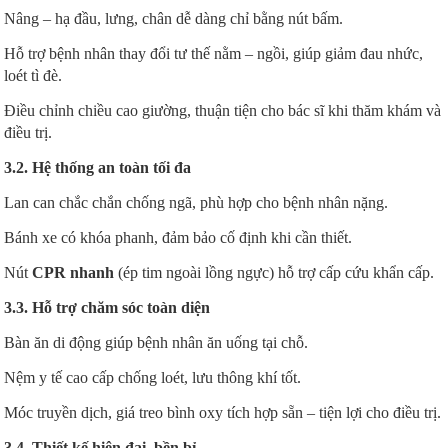
Nâng – hạ đầu, lưng, chân dễ dàng chỉ bằng nút bấm.
Hỗ trợ bệnh nhân thay đổi tư thế nằm – ngồi, giúp giảm đau nhức,
loét tì đè.
Điều chỉnh chiều cao giường, thuận tiện cho bác sĩ khi thăm khám và
điều trị.
3.2. Hệ thống an toàn tối đa
Lan can chắc chắn chống ngã, phù hợp cho bệnh nhân nặng.
Bánh xe có khóa phanh, đảm bảo cố định khi cần thiết.
Nút
CPR nhanh
(ép tim ngoài lồng ngực) hỗ trợ cấp cứu khẩn cấp.
3.3. Hỗ trợ chăm sóc toàn diện
Bàn ăn di động giúp bệnh nhân ăn uống tại chỗ.
Nệm y tế cao cấp chống loét, lưu thông khí tốt.
Móc truyền dịch, giá treo bình oxy tích hợp sẵn – tiện lợi cho điều trị.
3.4. Thiết kế hiện đại, bền bỉ