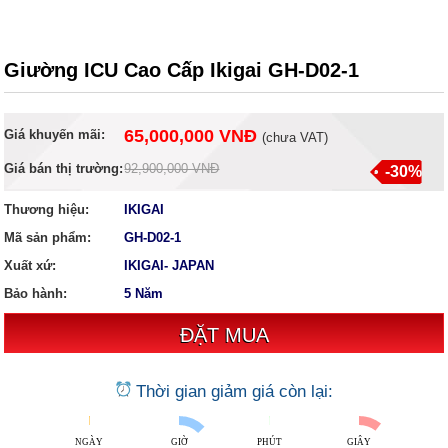
Giường ICU Cao Cấp Ikigai GH-D02-1
65,000,000 VNĐ
Giá khuyến mãi:
(
chưa VAT
)
Giá bán thị trường:
92,900,000 VNĐ
-30%
Thương hiệu:
IKIGAI
Mã sản phẩm:
GH-D02-1
Xuất xứ:
IKIGAI- JAPAN
Bảo hành:
5 Năm
Thời gian giảm giá còn lại:
NGÀY
GIỜ
PHÚT
GIÂY