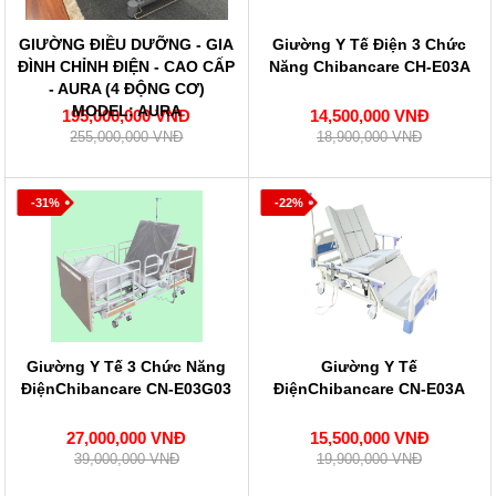
GIƯỜNG ĐIỀU DƯỠNG - GIA
Giường Y Tế Điện 3 Chức
ĐÌNH CHỈNH ĐIỆN - CAO CẤP
Năng Chibancare CH-E03A
- AURA (4 ĐỘNG CƠ)
MODEL: AURA
195,000,000 VNĐ
14,500,000 VNĐ
255,000,000 VNĐ
18,900,000 VNĐ
-31%
-22%
Giường Y Tế 3 Chức Năng
Giường Y Tế
ĐiệnChibancare CN-E03G03
ĐiệnChibancare CN-E03A
27,000,000 VNĐ
15,500,000 VNĐ
39,000,000 VNĐ
19,900,000 VNĐ