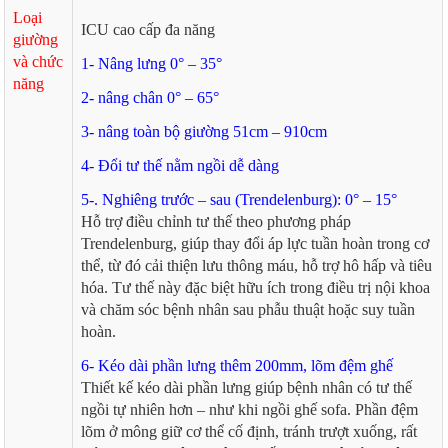
Loại
ICU cao cấp đa năng
giường
và chức
1- Nâng lưng 0° – 35°
năng
2- nâng chân 0° – 65°
3- nâng toàn bộ giường 51cm – 910cm
4- Đổi tư thế nằm ngồi dễ dàng
5-. Nghiêng trước – sau (Trendelenburg): 0° – 15°
Hỗ trợ điều chỉnh tư thế theo phương pháp
Trendelenburg, giúp thay đổi áp lực tuần hoàn trong cơ
thể, từ đó cải thiện lưu thông máu, hỗ trợ hô hấp và tiêu
hóa. Tư thế này đặc biệt hữu ích trong điều trị nội khoa
và chăm sóc bệnh nhân sau phẫu thuật hoặc suy tuần
hoàn.
6- Kéo dài phần lưng thêm 200mm, lõm đệm ghế
Thiết kế kéo dài phần lưng giúp bệnh nhân có tư thế
ngồi tự nhiên hơn – như khi ngồi ghế sofa. Phần đệm
lõm ở mông giữ cơ thể cố định, tránh trượt xuống, rất