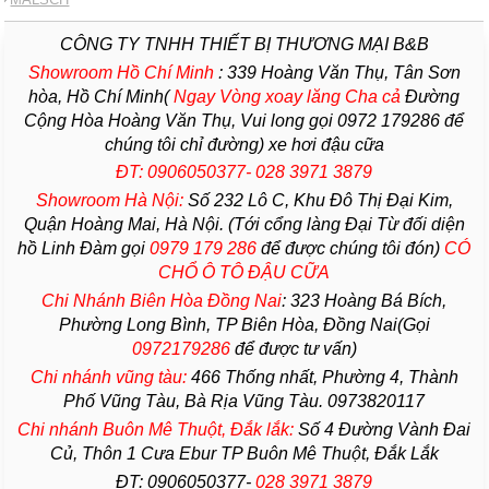
CÔNG TY TNHH THIẾT BỊ THƯƠNG MẠI B&B
Showroom Hồ Chí Minh
:
339 Hoàng Văn Thụ, Tân Sơn
hòa, Hồ Chí Minh(
Ngay Vòng xoay lăng Cha
cả
Đường
Cộng Hòa Hoàng Văn Thụ, Vui long gọi 0972 179286 để
chúng tôi chỉ đường) xe hơi đậu cữa
ĐT: 0906050377- 028 3971 3879
Showroom Hà Nội:
Số 232 Lô C, Khu Đô Thị Đại Kim,
Quận Hoàng Mai, Hà Nội. (Tới cổng làng Đại Từ đối diện
hồ Linh Đàm gọi
0979 179 286
để được chúng tôi đón)
CÓ
CHỔ Ô TÔ ĐẬU CỮA
Chi Nhánh Biên Hòa Đồng Nai
:
323 Hoàng Bá Bích,
Phường Long Bình, TP Biên Hòa, Đồng Nai(Gọi
0972179286
để được tư vấn)
Chi nhánh vũng tàu:
466 Thống nhất,
Phường
4,
Thành
Phố Vũng Tàu
, Bà Rịa
Vũng Tàu
. 0973820117
Chi nhánh Buôn Mê Thuột, Đắk lắk:
Số 4 Đường Vành Đai
Củ, Thôn 1 Cưa Ebur TP Buôn Mê Thuột, Đắk Lắk
ĐT: 0906050377-
028 3971 3879