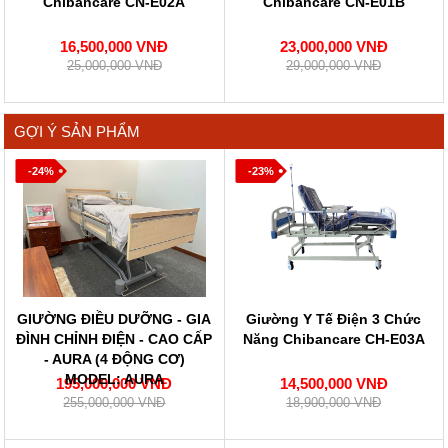
Chibancare CN-E02A
Chibancare CN-E01B
16,500,000 VNĐ
23,000,000 VNĐ
25,000,000 VNĐ
29,000,000 VNĐ
GỢI Ý SẢN PHẨM
-24%
-23%
GIƯỜNG ĐIỀU DƯỠNG - GIA
Giường Y Tế Điện 3 Chức
ĐÌNH CHỈNH ĐIỆN - CAO CẤP
Năng Chibancare CH-E03A
- AURA (4 ĐỘNG CƠ)
MODEL: AURA
195,000,000 VNĐ
14,500,000 VNĐ
255,000,000 VNĐ
18,900,000 VNĐ