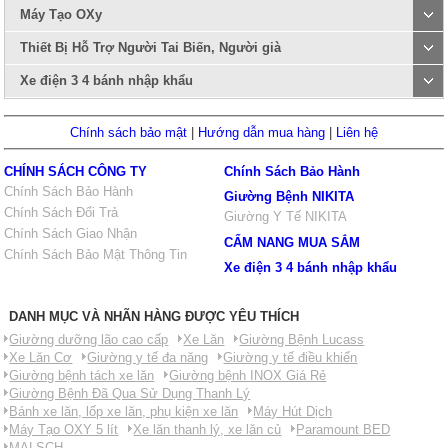
Máy Tạo OXy
Thiết Bị Hỗ Trợ Người Tai Biến, Người già
Xe điện 3 4 bánh nhập khẩu
Chính sách bảo mật
|
Hướng dẫn mua hàng
|
Liên hệ
CHÍNH SÁCH CÔNG TY
Chính Sách Bảo Hành
Chính Sách Bảo Hành
Giường Bệnh NIKITA
Chính Sách Đổi Trả
Giường Y Tế NIKITA
Chính Sách Giao Nhận
CẨM NANG MUA SẮM
Chính Sách Bảo Mật Thông Tin
Xe điện 3 4 bánh nhập khẩu
DANH MỤC VÀ NHÃN HÀNG ĐƯỢC YÊU THÍCH
Giường dưỡng lão cao cấp
Xe Lăn
Giường Bệnh Lucass
Xe Lăn Cơ
Giường y tế đa năng
Giường y tế điều khiển
Giường bệnh tách xe lăn
Giường bệnh INOX Giá Rẻ
Giường Bệnh Đã Qua Sử Dụng Thanh Lý
Bánh xe lăn, lốp xe lăn, phụ kiện xe lăn
Máy Hút Dịch
Máy Tạo OXY 5 lít
Xe lăn thanh lý, xe lăn củ
Paramount BED
MALSCH