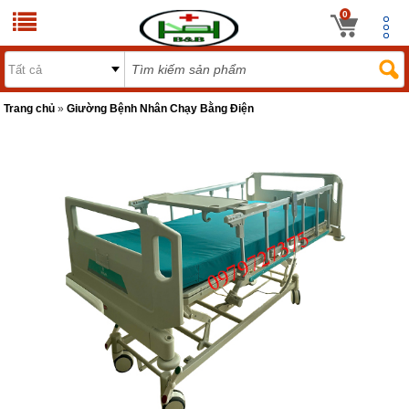
0
Trang chủ
»
Giường Bệnh Nhân Chạy Bằng Điện