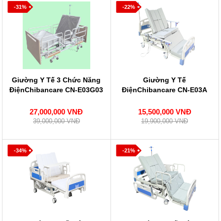
-31%
-22%
Giường Y Tế 3 Chức Năng
Giường Y Tế
ĐiệnChibancare CN-E03G03
ĐiệnChibancare CN-E03A
27,000,000 VNĐ
15,500,000 VNĐ
39,000,000 VNĐ
19,900,000 VNĐ
-34%
-21%