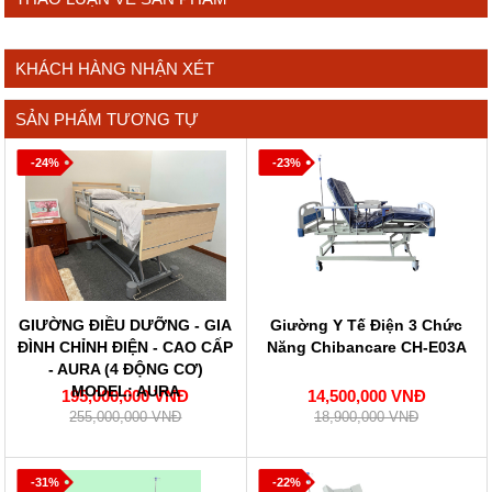
KHÁCH HÀNG NHẬN XÉT
SẢN PHẨM TƯƠNG TỰ
-24%
-23%
GIƯỜNG ĐIỀU DƯỠNG - GIA
Giường Y Tế Điện 3 Chức
ĐÌNH CHỈNH ĐIỆN - CAO CẤP
Năng Chibancare CH-E03A
- AURA (4 ĐỘNG CƠ)
MODEL: AURA
195,000,000 VNĐ
14,500,000 VNĐ
255,000,000 VNĐ
18,900,000 VNĐ
-31%
-22%