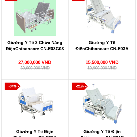
Giường Y Tế 3 Chức Năng
Giường Y Tế
ĐiệnChibancare CN-E03G03
ĐiệnChibancare CN-E03A
27,000,000 VNĐ
15,500,000 VNĐ
39,000,000 VNĐ
19,900,000 VNĐ
-34%
-21%
Giường Y Tế Điện
Giường Y Tế Điện