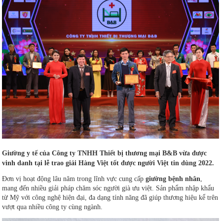
Giường y tế của Công ty TNHH Thiết bị thương mại B&B vừa được
vinh danh tại lễ trao giải Hàng Việt tốt được người Việt tin dùng 2022.
Đơn vị hoạt động lâu năm trong lĩnh vực cung cấp
giường bệnh nhân
,
mang đến nhiều giải pháp chăm sóc người già ưu việt. Sản phẩm nhập khẩu
từ Mỹ với công nghệ hiện đại, đa dạng tính năng đã giúp thương hiệu kể trên
vượt qua nhiều công ty cùng ngành.