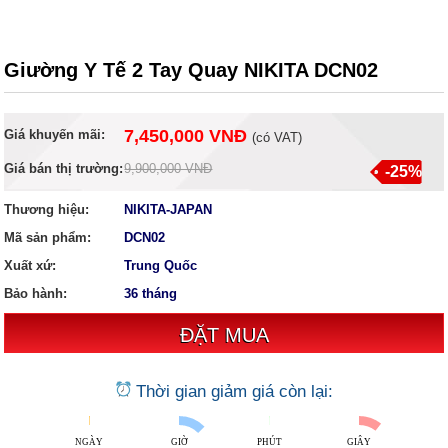
Giường Y Tế 2 Tay Quay NIKITA DCN02
7,450,000 VNĐ
Giá khuyến mãi:
(
có VAT
)
Giá bán thị trường:
9,900,000 VNĐ
-25%
Thương hiệu:
NIKITA-JAPAN
Mã sản phẩm:
DCN02
Xuất xứ:
Trung Quốc
Bảo hành:
36 tháng
Thời gian giảm giá còn lại:
NGÀY
GIỜ
PHÚT
GIÂY