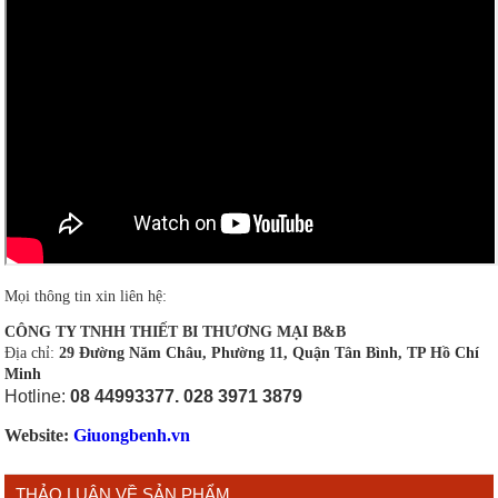
Mọi thông tin xin liên hệ:
CÔNG TY TNHH THIẾT BI THƯƠNG MẠI B&B
Địa chỉ:
29 Đường Năm Châu, Phường 11, Quận Tân Bình, TP Hồ Chí
Minh
Hotline:
08 44993377. 028 3971 3879
Website:
Giuongbenh.vn
THẢO LUẬN VỀ SẢN PHẨM