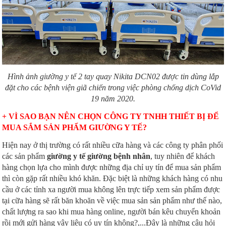
Hình ảnh giường y tế 2 tay quay Nikita DCN02 được tin dùng lắp
đặt cho các bệnh viện giã chiến trong việc phòng chống dịch CoVid
19 năm 2020.
+ VÌ SAO BẠN NÊN CHỌN CÔNG TY TNHH THIẾT BỊ ĐỂ
MUA SẮM SẢN PHẨM GIƯỜNG Y TẾ?
Hiện nay ở thị trường có rất nhiều cữa hàng và các công ty phân phối
các sản phẩm
giường y tế giường bệnh nhân
, tuy nhiên để khách
hàng chọn lựa cho mình được những địa chỉ uy tín để mua sản phẩm
thì còn gặp rất nhiều khó khăn. Đặc biệt là những khách hàng có nhu
cầu ở các tỉnh xa người mua không lên trực tiếp xem sản phẩm được
tại cữa hàng sẽ rất băn khoăn về việc mua sản sản phẩm như thế nào,
chất lượng ra sao khi mua hàng online, người bán kêu chuyển khoản
rồi mới gửi hàng vậy liệu có uy tín không?,...Đây là những câu hỏi