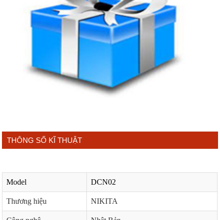
THÔNG SỐ KĨ THUẬT
Model
DCN02
Thương hiệu
NIKITA