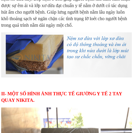
được sự êm ái và lớp xơ dừa đạt chuẩn y tế nằm ở dưới có tác dụng
hút ẩm cho người bệnh. Giúp lưng người bệnh nằm lâu ngày luôn
khô thoáng sạch sẽ ngăn chặn các tình trạng lỡ loét cho người bệnh
trong quá trình nằm dài ngày một chổ.
II- MỘT SỐ HÌNH ẢNH THỰC TẾ GIƯỜNG Y TẾ 2 TAY
QUAY NIKITA.