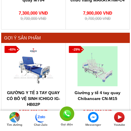
7,300,000 VNĐ
7,900,000 VNĐ
9,700,000 VNĐ
9,700,000 VNĐ
GỢI Ý SẢN PHẨM
-40%
-29%
GIƯỜNG Y TẾ 3 TAY QUAY
Giường y tế 4 tay quay
CÓ BÔ VỆ SINH ICHIGO IG-
Chibancare CN-M15
HB02P
6,500,000 VNĐ
8,500,000 VNĐ
10,800,000 VNĐ
11,900,000 VNĐ
0844993377
Gọi điện
Tìm đường
Chat Zalo
Messenger
Youtube