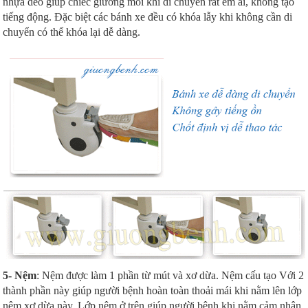
nhựa dẻo giúp chiếc giường mỗi khi di chuyển rất êm ái, không tạo
tiếng động. Đặc biệt các bánh xe đều có khóa lẫy khi không cần di
chuyển có thể khóa lại dễ dàng.
5- Nệm
: Nệm được làm 1 phần từ mút và xơ dừa. Nệm cấu tạo Với 2
thành phần này giúp người bệnh hoàn toàn thoải mái khi nằm lên lớp
nệm xơ dừa này. Lớp nệm ở trên giúp người bệnh khi nằm cảm nhận