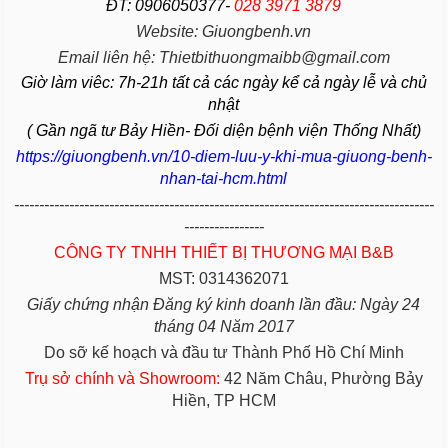
ĐT: 0906050377-
028 3971 3879
Website: Giuongbenh.vn
Email liên hệ: Thietbithuongmaibb@gmail.com
Giờ làm viêc: 7h-21h tất cả các ngày kể cả ngày lễ và chủ
nhật
( Gần ngã tư Bảy Hiền- Đối diện bệnh viện Thống Nhất)
https://giuongbenh.vn/10-diem-luu-y-khi-mua-giuong-benh-
nhan-tai-hcm.html
------------------------------------------------------------------------------------
----------------
CÔNG TY TNHH THIẾT BỊ THƯƠNG MẠI B&B
MST: 0314362071
Giấy chứng nhận Đăng ký kinh doanh lần đầu: Ngày 24
tháng 04 Năm 2017
Do sỡ kế hoạch và đầu tư Thành Phố Hồ Chí Minh
Trụ sở chính và Showroom:
42 Năm Châu, Phường Bảy
Hiền, TP HCM