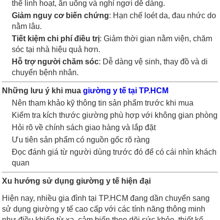
thế linh hoạt, ăn uống và nghỉ ngơi dễ dàng.
Giảm nguy cơ biến chứng
: Hạn chế loét da, đau nhức do
nằm lâu.
Tiết kiệm chi phí điều trị
: Giảm thời gian nằm viện, chăm
sóc tại nhà hiệu quả hơn.
Hỗ trợ người chăm sóc
: Dễ dàng vệ sinh, thay đồ và di
chuyển bệnh nhân.
Những lưu ý khi mua
giường y tế tại TP.HCM
Nên tham khảo kỹ thông tin sản phẩm trước khi mua
Kiểm tra kích thước giường phù hợp với không gian phòng
Hỏi rõ về chính sách giao hàng và lắp đặt
Ưu tiên sản phẩm có nguồn gốc rõ ràng
Đọc đánh giá từ người dùng trước đó để có cái nhìn khách
quan
Xu hướng sử dụng giường y tế hiện đại
Hiện nay, nhiều gia đình tại TP.HCM đang dần chuyển sang
sử dụng giường y tế cao cấp với các tính năng thông minh
như điều khiển từ xa, cảm biến theo dõi sức khỏe, thiết kế