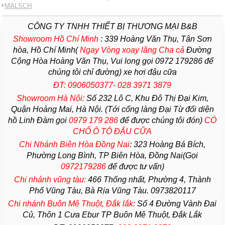
MALSCH
CÔNG TY TNHH THIẾT BỊ THƯƠNG MẠI B&B
Showroom Hồ Chí Minh
:
339 Hoàng Văn Thụ, Tân Sơn
hòa, Hồ Chí Minh(
Ngay Vòng xoay lăng Cha
cả
Đường
Cộng Hòa Hoàng Văn Thụ, Vui long gọi 0972 179286 để
chúng tôi chỉ đường) xe hơi đậu cữa
ĐT: 0906050377- 028 3971 3879
Showroom Hà Nội:
Số 232 Lô C, Khu Đô Thị Đại Kim,
Quận Hoàng Mai, Hà Nội. (Tới cổng làng Đại Từ đối diện
hồ Linh Đàm gọi
0979 179 286
để được chúng tôi đón)
CÓ
CHỔ Ô TÔ ĐẬU CỮA
Chi Nhánh Biên Hòa Đồng Nai
:
323 Hoàng Bá Bích,
Phường Long Bình, TP Biên Hòa, Đồng Nai(Gọi
0972179286
để được tư vấn)
Chi nhánh vũng tàu:
466 Thống nhất,
Phường
4,
Thành
Phố Vũng Tàu
, Bà Rịa
Vũng Tàu
. 0973820117
Chi nhánh Buôn Mê Thuột, Đắk lắk:
Số 4 Đường Vành Đai
Củ, Thôn 1 Cưa Ebur TP Buôn Mê Thuột, Đắk Lắk