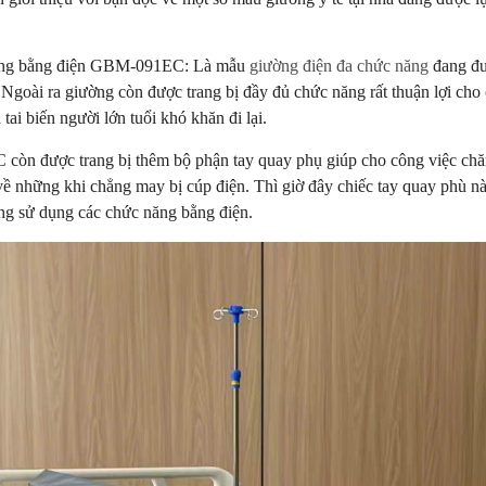
năng bằng điện GBM-091EC: Là mẫu
giường điện đa chức năng
đang đượ
 Ngoài ra giường còn được trang bị đầy đủ chức năng rất thuận lợi cho 
ai biến người lớn tuổi khó khăn đi lại.
n được trang bị thêm bộ phận tay quay phụ giúp cho công việc chăm
về những khi chẳng may bị cúp điện. Thì giờ đây chiếc tay quay phù n
ng sử dụng các chức năng bằng điện.