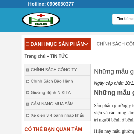
Hotline: 0906050377
DANH MỤC SẢN PHẨM
CHÍNH SÁCH CÔ
Trang chủ
»
TIN TỨC
CHÍNH SÁCH CÔNG TY
Những mẫu gi
Chính Sách Bảo Hành
Ngày cập nhật:
10/1
Những mẫu gi
Giường Bệnh NIKITA
CẨM NANG MUA SẮM
Sản phẩm
giường y t
viện và các trung tâ
Xe điện 3 4 bánh nhập khẩu
trị người bệnh ở bện
CÓ THỂ BẠN QUAN TÂM
Hiện nay mẫu giường 