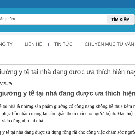
TÌM KIẾM
NG TY
LIÊN HỆ
TIN TỨC
CHUYÊN MỤC TƯ VẤN
ường y tế tại nhà đang được ưa thích hiện na
1/2025
ường y tế tại nhà đang được ưa thích hiện
ế tại nhà
là những sản phẩm giường có công năng không hề thua kém 
m phục hồi nhằm mang lại cảm giác thoái mái cho người bệnh. Đặc biệt l
h viện cũng như tại nhà.
y tế tại nhà đang được sử dụng rộng rãi cho công việc chăm sóc người