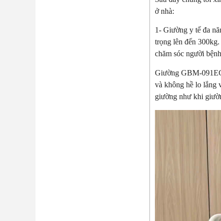
ở nhà:
1- Giường y tế đa 
trọng lên đến 300kg.
chăm sóc người bệnh t
Giường GBM-091EC cò
và không hề lo lắng 
giường như khi giườ