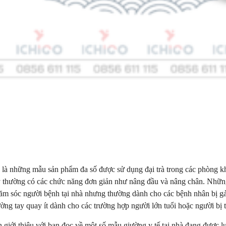
 là những mẫu sản phẩm đa số được sử dụng đại trà trong các phòng kh
y thường có các chức năng đơn giản như nâng đầu và nâng chân. Nhữn
ăm sóc người bệnh tại nhà nhưng thường dành cho các bệnh nhân bị gảy
ờng tay quay ít dành cho các trường hợp người lớn tuổi hoặc người bị ta
n giới thiệu với bạn đọc về một số mẫu giường y tế tại nhà đang được