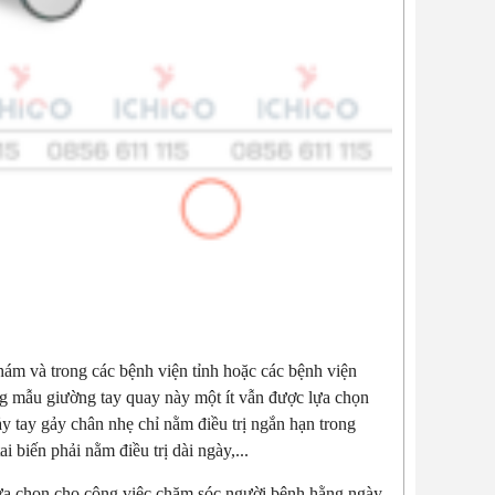
ám và trong các bệnh viện tỉnh hoặc các bệnh viện
g mẫu giường tay quay này một ít vẫn được lựa chọn
 tay gảy chân nhẹ chỉ nằm điều trị ngắn hạn trong
i biến phải nằm điều trị dài ngày,...
 lựa chọn cho công việc chăm sóc người bệnh hằng ngày