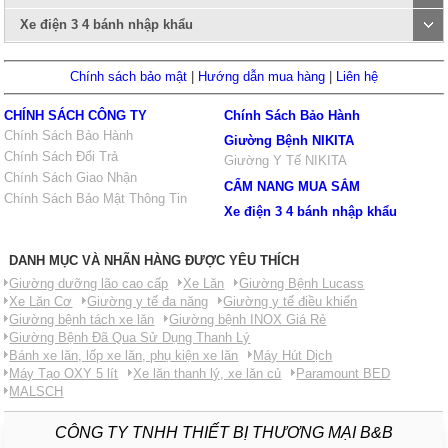
Xe điện 3 4 bánh nhập khẩu
Chính sách bảo mật
|
Hướng dẫn mua hàng
|
Liên hệ
CHÍNH SÁCH CÔNG TY
Chính Sách Bảo Hành
Chính Sách Bảo Hành
Giường Bệnh NIKITA
Chính Sách Đổi Trả
Giường Y Tế NIKITA
Chính Sách Giao Nhận
CẨM NANG MUA SẮM
Chính Sách Bảo Mật Thông Tin
Xe điện 3 4 bánh nhập khẩu
DANH MỤC VÀ NHÃN HÀNG ĐƯỢC YÊU THÍCH
Giường dưỡng lão cao cấp
Xe Lăn
Giường Bệnh Lucass
Xe Lăn Cơ
Giường y tế đa năng
Giường y tế điều khiển
Giường bệnh tách xe lăn
Giường bệnh INOX Giá Rẻ
Giường Bệnh Đã Qua Sử Dụng Thanh Lý
Bánh xe lăn, lốp xe lăn, phụ kiện xe lăn
Máy Hút Dịch
Máy Tạo OXY 5 lít
Xe lăn thanh lý, xe lăn củ
Paramount BED
MALSCH
CÔNG TY TNHH THIẾT BỊ THƯƠNG MẠI B&B