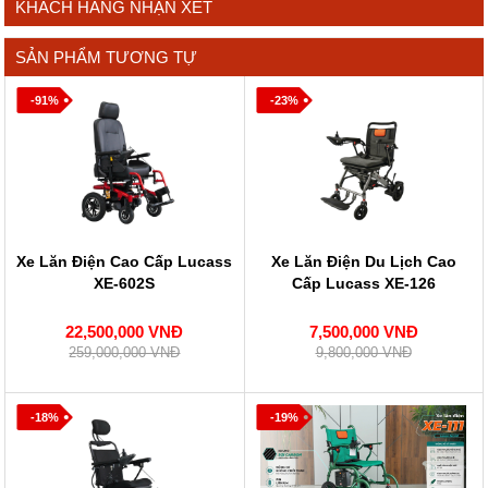
KHÁCH HÀNG NHẬN XÉT
SẢN PHẨM TƯƠNG TỰ
-91%
-23%
Xe Lăn Điện Cao Cấp Lucass
Xe Lăn Điện Du Lịch Cao
XE-602S
Cấp Lucass XE-126
22,500,000 VNĐ
7,500,000 VNĐ
259,000,000 VNĐ
9,800,000 VNĐ
-18%
-19%