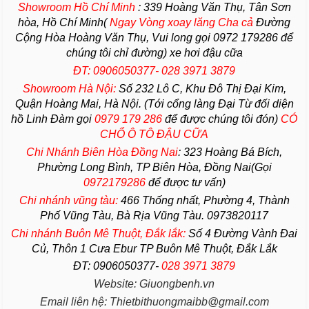
Showroom Hồ Chí Minh
:
339 Hoàng Văn Thụ, Tân Sơn
hòa, Hồ Chí Minh(
Ngay Vòng xoay lăng Cha
cả
Đường
Cộng Hòa Hoàng Văn Thụ, Vui long gọi 0972 179286 để
chúng tôi chỉ đường) xe hơi đậu cữa
ĐT: 0906050377- 028 3971 3879
Showroom Hà Nội:
Số 232 Lô C, Khu Đô Thị Đại Kim,
Quận Hoàng Mai, Hà Nội. (Tới cổng làng Đại Từ đối diện
hồ Linh Đàm gọi
0979 179 286
để được chúng tôi đón)
CÓ
CHỔ Ô TÔ ĐẬU CỮA
Chi Nhánh Biên Hòa Đồng Nai
:
323 Hoàng Bá Bích,
Phường Long Bình, TP Biên Hòa, Đồng Nai(Gọi
0972179286
để được tư vấn)
Chi nhánh vũng tàu:
466 Thống nhất,
Phường
4,
Thành
Phố Vũng Tàu
, Bà Rịa
Vũng Tàu
. 0973820117
Chi nhánh Buôn Mê Thuột, Đắk lắk:
Số 4 Đường Vành Đai
Củ, Thôn 1 Cưa Ebur TP Buôn Mê Thuột, Đắk Lắk
ĐT: 0906050377-
028 3971 3879
Website: Giuongbenh.vn
Email liên hệ: Thietbithuongmaibb@gmail.com