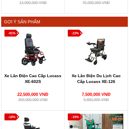
13,000,000 VNĐ
75,000,000 VNĐ
GỢI Ý SẢN PHẨM
-91%
-23%
Xe Lăn Điện Cao Cấp Lucass
Xe Lăn Điện Du Lịch Cao
XE-602S
Cấp Lucass XE-126
22,500,000 VNĐ
7,500,000 VNĐ
259,000,000 VNĐ
9,800,000 VNĐ
-18%
-19%