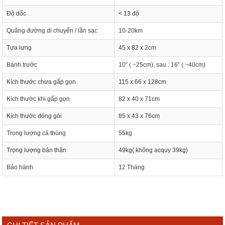
Độ dốc
< 13 độ
Quãng đường di chuyển / lần sạc
10-20km
Tựa lưng
45 x 82 x 2cm
Bánh trước
10” ( ~25cm), sau : 16” ( ~40cm)
Kích thước chưa gấp gọn
115 x 66 x 128cm
Kích thước khi gấp gọn
82 x 40 x 71cm
Kích thước đóng gói
85 x 43 x 76cm
Trọng lượng cả thùng
55kg
Trọng lượng bản thân
49kg( không acquy 39kg)
Bảo hành
12 Tháng