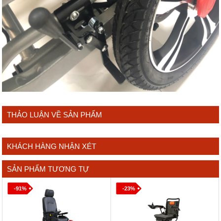
THẢO LUẬN VỀ SẢN PHẨM
KHÁCH HÀNG NHẬN XÉT
SẢN PHẨM TƯƠNG TỰ
-91%
-23%