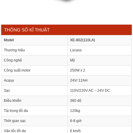
THÔNG SỐ KĨ THUẬT
Model
XE-802(110LA)
Thương hiệu
Lucass
Công nghệ
Mỹ
Công suất motor
250W x 2
Acquy
24V/ 12AH
Sạc
110V/220V AC – 24V DC
Điều khiển
360 độ
Tải trọng tối đa
120kg
Thời gian sạc
6-8 giờ
Vận tốc tối đa
6 km/h