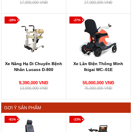
17,000,000 VNĐ
27,900,000 VNĐ
-28%
-27%
Xe Nâng Hạ Di Chuyển Bệnh
Xe Lăn Điện Thông Minh
Nhân Lucass D-800
Ikigai WC–01E
9,390,000 VNĐ
55,000,000 VNĐ
13,000,000 VNĐ
75,000,000 VNĐ
GỢI Ý SẢN PHẨM
-91%
-23%