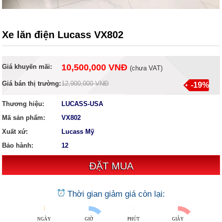
Xe lăn điện Lucass VX802
10,500,000 VNĐ
Giá khuyến mãi:
(
chưa VAT
)
Giá bán thị trường:
12,900,000 VNĐ
-19%
Thương hiệu:
LUCASS-USA
Mã sản phẩm:
VX802
Xuất xứ:
Lucass Mỹ
Bảo hành:
12
Thời gian giảm giá còn lại:
NGÀY
GIỜ
PHÚT
GIÂY