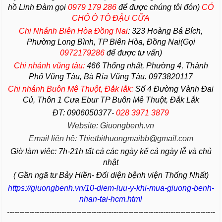
hồ Linh Đàm gọi
0979 179 286
để được chúng tôi đón)
CÓ
CHỔ Ô TÔ ĐẬU CỮA
Chi Nhánh Biên Hòa Đồng Nai
:
323 Hoàng Bá Bích,
Phường Long Bình, TP Biên Hòa, Đồng Nai(Gọi
0972179286
để được tư vấn)
Chi nhánh vũng tàu:
466 Thống nhất,
Phường
4,
Thành
Phố Vũng Tàu
, Bà Rịa
Vũng Tàu
. 0973820117
Chi nhánh Buôn Mê Thuột, Đắk lắk:
Số 4 Đường Vành Đai
Củ, Thôn 1 Cưa Ebur TP Buôn Mê Thuột, Đắk Lắk
ĐT: 0906050377-
028 3971 3879
Website: Giuongbenh.vn
Email liên hệ: Thietbithuongmaibb@gmail.com
Giờ làm viêc: 7h-21h tất cả các ngày kể cả ngày lễ và chủ
nhật
( Gần ngã tư Bảy Hiền- Đối diện bệnh viện Thống Nhất)
https://giuongbenh.vn/10-diem-luu-y-khi-mua-giuong-benh-
nhan-tai-hcm.html
------------------------------------------------------------------------------------