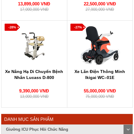
13,899,000 VNĐ
22,500,000 VNĐ
17,000,000 VNĐ
27,900,000 VNĐ
-28%
-27%
Xe Nâng Hạ Di Chuyển Bệnh
Xe Lăn Điện Thông Minh
Nhân Lucass D-800
Ikigai WC–01E
9,390,000 VNĐ
55,000,000 VNĐ
13,000,000 VNĐ
75,000,000 VNĐ
DANH MỤC SẢN PHẨM
Giường ICU Phục Hồi Chức Năng