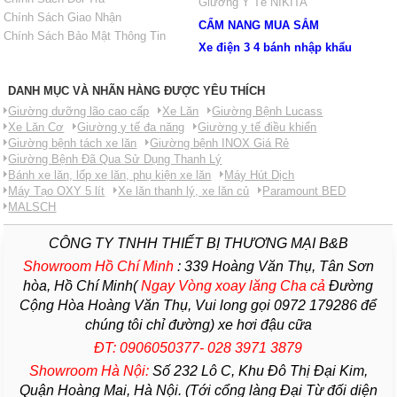
Giường Y Tế NIKITA
Chính Sách Giao Nhận
CẨM NANG MUA SẮM
Chính Sách Bảo Mật Thông Tin
Xe điện 3 4 bánh nhập khẩu
DANH MỤC VÀ NHÃN HÀNG ĐƯỢC YÊU THÍCH
Giường dưỡng lão cao cấp
Xe Lăn
Giường Bệnh Lucass
Xe Lăn Cơ
Giường y tế đa năng
Giường y tế điều khiển
Giường bệnh tách xe lăn
Giường bệnh INOX Giá Rẻ
Giường Bệnh Đã Qua Sử Dụng Thanh Lý
Bánh xe lăn, lốp xe lăn, phụ kiện xe lăn
Máy Hút Dịch
Máy Tạo OXY 5 lít
Xe lăn thanh lý, xe lăn củ
Paramount BED
MALSCH
CÔNG TY TNHH THIẾT BỊ THƯƠNG MẠI B&B
Showroom Hồ Chí Minh
:
339 Hoàng Văn Thụ, Tân Sơn
hòa, Hồ Chí Minh(
Ngay Vòng xoay lăng Cha
cả
Đường
Cộng Hòa Hoàng Văn Thụ, Vui long gọi 0972 179286 để
chúng tôi chỉ đường) xe hơi đậu cữa
ĐT: 0906050377- 028 3971 3879
Showroom Hà Nội:
Số 232 Lô C, Khu Đô Thị Đại Kim,
Quận Hoàng Mai, Hà Nội. (Tới cổng làng Đại Từ đối diện