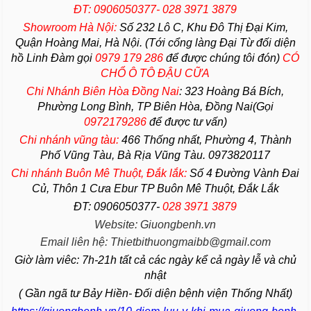
ĐT: 0906050377- 028 3971 3879
Showroom Hà Nội:
Số 232 Lô C, Khu Đô Thị Đại Kim,
Quận Hoàng Mai, Hà Nội. (Tới cổng làng Đại Từ đối diện
hồ Linh Đàm gọi
0979 179 286
để được chúng tôi đón)
CÓ
CHỔ Ô TÔ ĐẬU CỮA
Chi Nhánh Biên Hòa Đồng Nai
:
323 Hoàng Bá Bích,
Phường Long Bình, TP Biên Hòa, Đồng Nai(Gọi
0972179286
để được tư vấn)
Chi nhánh vũng tàu:
466 Thống nhất,
Phường
4,
Thành
Phố Vũng Tàu
, Bà Rịa
Vũng Tàu
. 0973820117
Chi nhánh Buôn Mê Thuột, Đắk lắk:
Số 4 Đường Vành Đai
Củ, Thôn 1 Cưa Ebur TP Buôn Mê Thuột, Đắk Lắk
ĐT: 0906050377-
028 3971 3879
Website: Giuongbenh.vn
Email liên hệ: Thietbithuongmaibb@gmail.com
Giờ làm viêc: 7h-21h tất cả các ngày kể cả ngày lễ và chủ
nhật
( Gần ngã tư Bảy Hiền- Đối diện bệnh viện Thống Nhất)