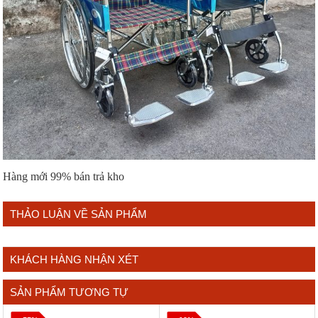
Hàng mới 99% bán trả kho
THẢO LUẬN VỀ SẢN PHẨM
KHÁCH HÀNG NHẬN XÉT
SẢN PHẨM TƯƠNG TỰ