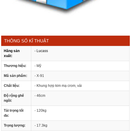
THÔNG SỐ KĨ THUẬT
Hãng sản
- Lucass
xuất:
Thương hiệu:
- Mỹ
Mã sản phẩm:
- X-91
Chất liệu:
- Khung hợp kim mạ crom, vải
Độ rộng ghế
- 46cm
ngồi:
Tải trọng tối
- 120kg
đa:
Trọng lượng:
- 17.3kg