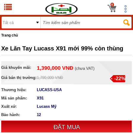
0
Trang chủ
Xe Lăn Tay Lucass X91 mới 99% còn thùng
1,390,000 VNĐ
Giá khuyến mãi:
(
chưa VAT
)
Giá bán thị trường:
1,790,000 VNĐ
-22%
Thương hiệu:
LUCASS-USA
Mã sản phẩm:
X91
Xuất xứ:
Lucass Mỹ
Bảo hành:
12