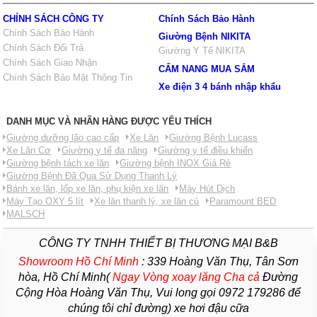
CHÍNH SÁCH CÔNG TY
Chính Sách Bảo Hành
Chính Sách Bảo Hành
Giường Bệnh NIKITA
Chính Sách Đổi Trả
Giường Y Tế NIKITA
Chính Sách Giao Nhận
CẨM NANG MUA SẮM
Chính Sách Bảo Mật Thông Tin
Xe điện 3 4 bánh nhập khẩu
DANH MỤC VÀ NHÃN HÀNG ĐƯỢC YÊU THÍCH
Giường dưỡng lão cao cấp
Xe Lăn
Giường Bệnh Lucass
Xe Lăn Cơ
Giường y tế đa năng
Giường y tế điều khiển
Giường bệnh tách xe lăn
Giường bệnh INOX Giá Rẻ
Giường Bệnh Đã Qua Sử Dụng Thanh Lý
Bánh xe lăn, lốp xe lăn, phụ kiện xe lăn
Máy Hút Dịch
Máy Tạo OXY 5 lít
Xe lăn thanh lý, xe lăn củ
Paramount BED
MALSCH
CÔNG TY TNHH THIẾT BỊ THƯƠNG MẠI B&B
Showroom Hồ Chí Minh
:
339 Hoàng Văn Thụ, Tân Sơn
hòa, Hồ Chí Minh(
Ngay Vòng xoay lăng Cha
cả
Đường
Cộng Hòa Hoàng Văn Thụ, Vui long gọi 0972 179286 để
chúng tôi chỉ đường) xe hơi đậu cữa