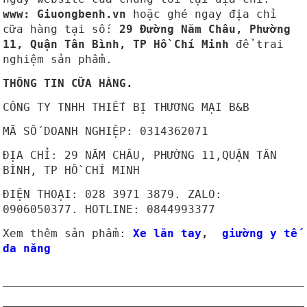
www: Giuongbenh.vn
hoặc ghé ngay địa chỉ
cữa hàng tại số:
29 Đường Năm Châu, Phường
11, Quận Tân Bình, TP Hồ Chí Minh
để trai
nghiệm sản phẩm.
THÔNG TIN CỮA HÀNG.
CÔNG TY TNHH THIẾT BỊ THƯƠNG MẠI B&B
MÃ SỐ DOANH NGHIỆP: 0314362071
ĐỊA CHỈ: 29 NĂM CHÂU, PHƯỜNG 11,QUẬN TÂN
BÌNH, TP HỒ CHÍ MINH
ĐIỆN THOẠI: 028 3971 3879. ZALO:
0906050377. HOTLINE: 0844993377
Xem thêm sản phẩm:
Xe lăn tay
,
giường y tế
đa năng