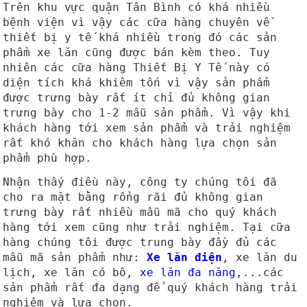
Trên khu vực quận Tân Bình có khá nhiều
bệnh viện vì vậy các cữa hàng chuyên về
thiết bị y tế khá nhiều trong đó các sản
phẩm xe lăn cũng được bán kèm theo. Tuy
nhiên các cữa hàng Thiết Bị Y Tế này có
diện tích khá khiêm tốn vì vậy sản phẩm
được trưng bày rất ít chỉ đủ không gian
trưng bày cho 1-2 mẫu sản phẩm. Vì vậy khi
khách hàng tới xem sản phẩm và trải nghiệm
rất khó khăn cho khách hàng lựa chọn sản
phẩm phù hợp.
Nhận thấy điều này, công ty chúng tôi đã
cho ra mặt bằng rổng rãi đủ không gian
trưng bày rất nhiều mẫu mã cho quý khách
hàng tới xem cũng như trải nghiệm. Tại cữa
hàng chúng tôi được trung bày đầy đủ các
mẫu mã sản phẩm như:
Xe lăn điện
, xe lăn du
lịch, xe lăn có bô,
xe lăn đa năng
,...các
sản phẩm rất đa dạng để quý khách hàng trải
nghiệm và lựa chọn.