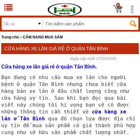
0
Trang chủ
»
CẨM NANG MUA SẮM
CỮA HÀNG XE LĂN GIÁ RẺ Ở QUẬN TÂN BÌNH
Ngày cập nhật:
27/12/2023
Cữa hàng xe lăn giá rẻ ở quận Tân Bình.
Bạn đang có nhu cầu mua xe lăn cho người
bệnh ở quận Tân Bình nhưng chưa biết cữa
hàng bán xe lăn ở đâu chất lượng cũng như
cữa hàng uy tín. Sau khi bạn đọc qua bài
viết này chúng tôi hi vọng bạn sẽ có được
những thông tin cần thiết vè
cữa hàng xe
lăn ở Tân Bình
qua đó chọn lựa được địa chỉ
uy tín để mua sản phẩm có giá thành phù hợp
cung như sở hữu sản phẩm chất lượng nhất.