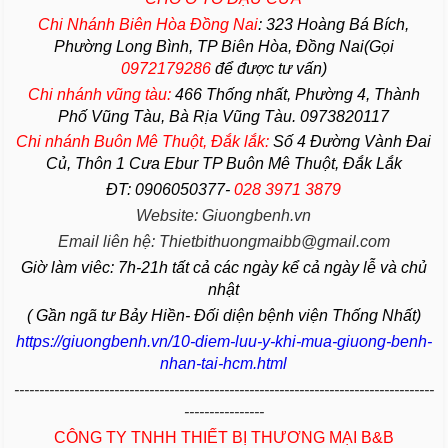
Chi Nhánh Biên Hòa Đồng Nai
:
323 Hoàng Bá Bích,
Phường Long Bình, TP Biên Hòa, Đồng Nai(Gọi
0972179286
để được tư vấn)
Chi nhánh vũng tàu:
466 Thống nhất,
Phường
4,
Thành
Phố Vũng Tàu
, Bà Rịa
Vũng Tàu
. 0973820117
Chi nhánh Buôn Mê Thuột, Đắk lắk:
Số 4 Đường Vành Đai
Củ, Thôn 1 Cưa Ebur TP Buôn Mê Thuột, Đắk Lắk
ĐT: 0906050377-
028 3971 3879
Website: Giuongbenh.vn
Email liên hệ: Thietbithuongmaibb@gmail.com
Giờ làm viêc: 7h-21h tất cả các ngày kể cả ngày lễ và chủ
nhật
( Gần ngã tư Bảy Hiền- Đối diện bệnh viện Thống Nhất)
https://giuongbenh.vn/10-diem-luu-y-khi-mua-giuong-benh-
nhan-tai-hcm.html
------------------------------------------------------------------------------------
----------------
CÔNG TY TNHH THIẾT BỊ THƯƠNG MẠI B&B