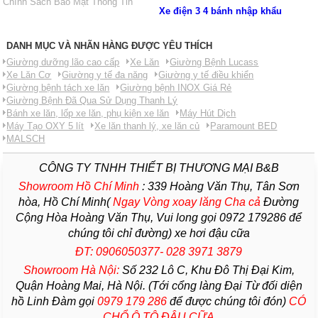
Chính Sách Bảo Mật Thông Tin
Xe điện 3 4 bánh nhập khẩu
DANH MỤC VÀ NHÃN HÀNG ĐƯỢC YÊU THÍCH
Giường dưỡng lão cao cấp
Xe Lăn
Giường Bệnh Lucass
Xe Lăn Cơ
Giường y tế đa năng
Giường y tế điều khiển
Giường bệnh tách xe lăn
Giường bệnh INOX Giá Rẻ
Giường Bệnh Đã Qua Sử Dụng Thanh Lý
Bánh xe lăn, lốp xe lăn, phụ kiện xe lăn
Máy Hút Dịch
Máy Tạo OXY 5 lít
Xe lăn thanh lý, xe lăn củ
Paramount BED
MALSCH
CÔNG TY TNHH THIẾT BỊ THƯƠNG MẠI B&B
Showroom Hồ Chí Minh
:
339 Hoàng Văn Thụ, Tân Sơn
hòa, Hồ Chí Minh(
Ngay Vòng xoay lăng Cha
cả
Đường
Cộng Hòa Hoàng Văn Thụ, Vui long gọi 0972 179286 để
chúng tôi chỉ đường) xe hơi đậu cữa
ĐT: 0906050377- 028 3971 3879
Showroom Hà Nội:
Số 232 Lô C, Khu Đô Thị Đại Kim,
Quận Hoàng Mai, Hà Nội. (Tới cổng làng Đại Từ đối diện
hồ Linh Đàm gọi
0979 179 286
để được chúng tôi đón)
CÓ
CHỔ Ô TÔ ĐẬU CỮA