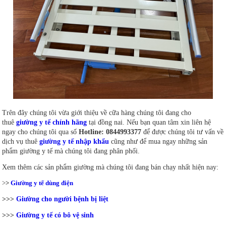
Trên đây chúng tôi vừa giới thiệu về cữa hàng chúng tôi đang cho
thuê
giường y tế chính hãng
tại đồng nai. Nếu bạn quan tâm xin liên hệ
ngay cho chúng tôi qua số
Hotline: 0844993377
để được chúng tôi tư vấn về
dịch vụ thuê
giường y tế nhập khẩu
cũng như để mua ngay những sản
phẩm giường y tế mà chúng tôi đang phân phối.
Xem thêm các sản phẩm giường mà chúng tôi đang bán chạy nhất hiện nay:
>
>
Giường y tế dùng điện
>>>
Giường cho người bệnh bị liệt
>>>
Giường y tế có bô vệ sinh