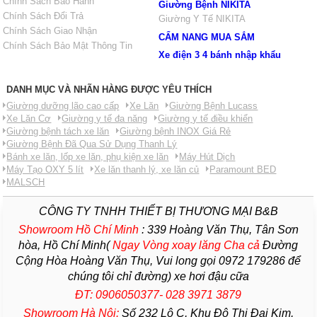
Chính Sách Bảo Hành
Giường Bệnh NIKITA
Chính Sách Đổi Trả
Giường Y Tế NIKITA
Chính Sách Giao Nhận
CẨM NANG MUA SẮM
Chính Sách Bảo Mật Thông Tin
Xe điện 3 4 bánh nhập khẩu
DANH MỤC VÀ NHÃN HÀNG ĐƯỢC YÊU THÍCH
Giường dưỡng lão cao cấp
Xe Lăn
Giường Bệnh Lucass
Xe Lăn Cơ
Giường y tế đa năng
Giường y tế điều khiển
Giường bệnh tách xe lăn
Giường bệnh INOX Giá Rẻ
Giường Bệnh Đã Qua Sử Dụng Thanh Lý
Bánh xe lăn, lốp xe lăn, phụ kiện xe lăn
Máy Hút Dịch
Máy Tạo OXY 5 lít
Xe lăn thanh lý, xe lăn củ
Paramount BED
MALSCH
CÔNG TY TNHH THIẾT BỊ THƯƠNG MẠI B&B
Showroom Hồ Chí Minh
:
339 Hoàng Văn Thụ, Tân Sơn
hòa, Hồ Chí Minh(
Ngay Vòng xoay lăng Cha
cả
Đường
Cộng Hòa Hoàng Văn Thụ, Vui long gọi 0972 179286 để
chúng tôi chỉ đường) xe hơi đậu cữa
ĐT: 0906050377- 028 3971 3879
Showroom Hà Nội:
Số 232 Lô C, Khu Đô Thị Đại Kim,