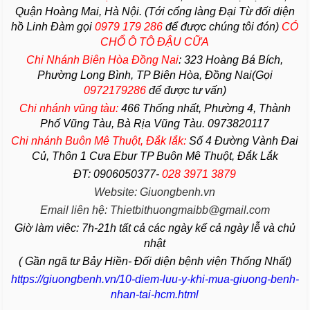
Quận Hoàng Mai, Hà Nội. (Tới cổng làng Đại Từ đối diện
hồ Linh Đàm gọi
0979 179 286
để được chúng tôi đón)
CÓ
CHỔ Ô TÔ ĐẬU CỮA
Chi Nhánh Biên Hòa Đồng Nai
:
323 Hoàng Bá Bích,
Phường Long Bình, TP Biên Hòa, Đồng Nai(Gọi
0972179286
để được tư vấn)
Chi nhánh vũng tàu:
466 Thống nhất,
Phường
4,
Thành
Phố Vũng Tàu
, Bà Rịa
Vũng Tàu
. 0973820117
Chi nhánh Buôn Mê Thuột, Đắk lắk:
Số 4 Đường Vành Đai
Củ, Thôn 1 Cưa Ebur TP Buôn Mê Thuột, Đắk Lắk
ĐT: 0906050377-
028 3971 3879
Website: Giuongbenh.vn
Email liên hệ: Thietbithuongmaibb@gmail.com
Giờ làm viêc: 7h-21h tất cả các ngày kể cả ngày lễ và chủ
nhật
( Gần ngã tư Bảy Hiền- Đối diện bệnh viện Thống Nhất)
https://giuongbenh.vn/10-diem-luu-y-khi-mua-giuong-benh-
nhan-tai-hcm.html