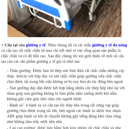
+ Cấu tại của
giường y tế
: Nhìn chung tất cả các mẫu
giường y tế đa năng
có cấu tạo rất chắc chắn từ mọi chi tiết nhỏ vì vậy tổng quan sản phẩm là
chắc chắn và có độ bền cao. Sau đây chúng tôi xin giới thiệu về một số cấu
tạo của các sản phẩm giường y tế giá rẻ như sau:
- Thân giường: Được làm từ thép sơn tĩnh điện rất chắc chắn những cây
thép 4x6cm với hộp dày và sơn chắc chắn giúp giường vừa chắc chắn
chịu được tải trọng lớn vừa không sợ bị oxy hóa do tác động bên ngoài
- Nan giường dày dặn được kết hợp bằng nhiều cây thép hộp nhỏ lại với
nhau giúp nan giường không bị lỏm phần nệm xuống dưới khi nằm
không gây cảm giác khó chịu cho người bệnh.
- Bánh xe" 4 bánh xe có cấu tạo lõi thép bên trong rất cứng cáp giúp
giường chịu được trọng tải lớn, bên ngoài các bánh xe được bọc nhựa
ABS giúp bánh xe khi di chuyển không gây tiếng động khó chịu cũng
như không làm trầy sước nền nhà.
- Lan can giường: được làm bằng hợp kim nhôm rất chắc chắn và nhẹ