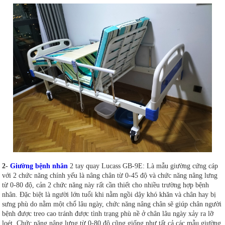
2-
Giường bệnh nhân
2 tay quay Lucass GB-9E: Là mẫu giường cứng cáp
với 2 chức năng chính yếu là nâng chân từ 0-45 độ và chức năng nâng lưng
từ 0-80 độ, cản 2 chức năng này rất cần thiết cho nhiều trường hợp bệnh
nhân. Đặc biệt là người lớn tuổi khi nằm ngồi dậy khó khăn và chân hay bị
sưng phù do nằm một chổ lâu ngày, chức năng nâng chân sẽ giúp chân người
bệnh được treo cao tránh được tình trạng phù nề ở chân lâu ngày xảy ra lỡ
loét. Chức năng nâng lưng từ 0-80 độ cũng giống như tất cả các mẫu giường