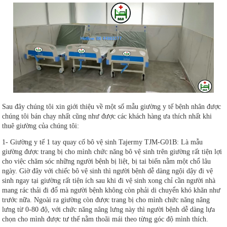
Sau đây chúng tôi xin giới thiệu về một số mẫu giường y tế bệnh nhân được
chúng tôi bán chạy nhất cũng như được các khách hàng ưa thích nhất khi
thuê giường của chúng tôi:
1- Giường y tế 1 tay quay cố bô vệ sinh Tajermy TJM-G01B: Là mẫu
giường được trang bị cho mình chức năng bô vệ sinh trên giường rất tiện lợi
cho việc chăm sóc những người bệnh bị liệt, bị tai biến nằm một chổ lâu
ngày. Giờ đây với chiếc bô vệ sinh thì người bệnh dễ dàng ngội dậy đi vệ
sinh ngay tại giường rất tiện ích sau khi đi vệ sinh xong chỉ cần người nhà
mang rác thải đi đổ mà người bệnh không còn phải di chuyển khó khăn như
trước nữa. Ngoài ra giường còn được trang bị cho mình chức năng nâng
lưng từ 0-80 độ, với chức năng nâng lưng này thì người bệnh dễ dàng lựa
chọn cho mình được tư thế nằm thoãi mái theo từng góc độ mình thích.