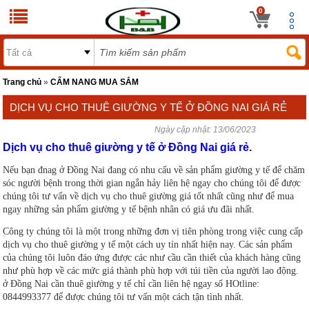
0
Trang chủ
»
CẨM NANG MUA SẮM
DỊCH VỤ CHO THUÊ GIƯỜNG Y TẾ Ở ĐỒNG NAI GIÁ RẺ
Ngày cập nhật:
13/06/2023
Dịch vụ cho thuê giường y tế ở Đồng Nai giá rẻ.
Nếu bạn đnag ở Đồng Nai đang có nhu cấu về sản phẩm giường y tế để chăm
sóc người bệnh trong thời gian ngắn hảy liên hệ ngay cho chúng tôi để được
chúng tôi tư vấn về dịch vụ cho thuê giường giá tốt nhất cũng như để mua
ngay những sản phẩm giường y tế bệnh nhân có giá ưu đãi nhất.
Công ty chúng tôi là một trong những đơn vị tiên phòng trong việc cung cấp
dịch vụ cho thuê giường y tế một cách uy tín nhất hiện nay. Các sản phẩm
của chúng tôi luôn đáo ứng được các như cầu cần thiết của khách hàng cũng
như phù hợp về các mức giá thành phù hợp với túi tiền của người lao động.
ở Đồng Nai cần thuê giường y tế chỉ cần liên hệ ngay số HOtline:
0844993377 để được chúng tôi tư vấn một cách tận tình nhất.