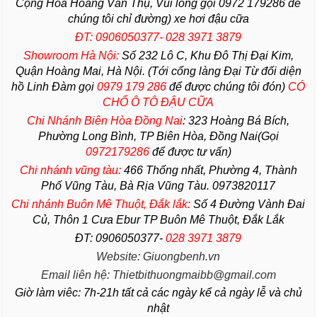
Cộng Hòa Hoàng Văn Thụ, Vui long gọi 0972 179286 để
chúng tôi chỉ đường) xe hơi đậu cữa
ĐT: 0906050377- 028 3971 3879
Showroom Hà Nội:
Số 232 Lô C, Khu Đô Thị Đại Kim,
Quận Hoàng Mai, Hà Nội. (Tới cổng làng Đại Từ đối diện
hồ Linh Đàm gọi
0979 179 286
để được chúng tôi đón)
CÓ
CHỔ Ô TÔ ĐẬU CỮA
Chi Nhánh Biên Hòa Đồng Nai
:
323 Hoàng Bá Bích,
Phường Long Bình, TP Biên Hòa, Đồng Nai(Gọi
0972179286
để được tư vấn)
Chi nhánh vũng tàu:
466 Thống nhất,
Phường
4,
Thành
Phố Vũng Tàu
, Bà Rịa
Vũng Tàu
. 0973820117
Chi nhánh Buôn Mê Thuột, Đắk lắk:
Số 4 Đường Vành Đai
Củ, Thôn 1 Cưa Ebur TP Buôn Mê Thuột, Đắk Lắk
ĐT: 0906050377-
028 3971 3879
Website: Giuongbenh.vn
Email liên hệ: Thietbithuongmaibb@gmail.com
Giờ làm viêc: 7h-21h tất cả các ngày kể cả ngày lễ và chủ
nhật