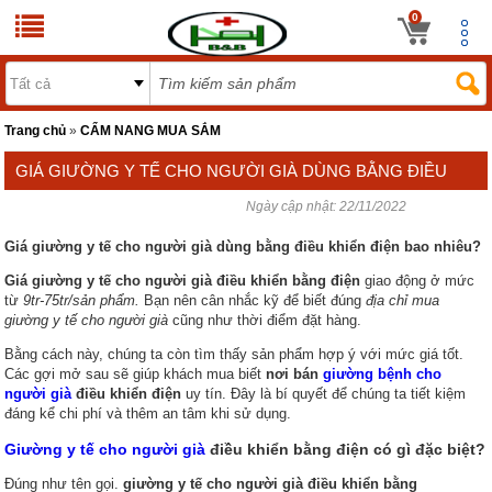
0
Trang chủ
»
CẨM NANG MUA SẮM
GIÁ GIƯỜNG Y TẾ CHO NGƯỜI GIÀ DÙNG BẰNG ĐIỀU
Ngày cập nhật:
22/11/2022
KHIỂN ĐIỆN BAO NHIÊU?
Giá giường y tế cho người già dùng bằng điều khiển điện bao nhiêu?
Giá giường y tế cho người già điều khiển bằng điện
giao động ở mức
từ
9tr-75tr/sản phẩm.
Bạn nên cân nhắc kỹ để biết đúng
địa chỉ mua
giường y tế cho người già
cũng như thời điểm đặt hàng.
Bằng cách này, chúng ta còn tìm thấy sản phẩm hợp ý với mức giá tốt.
Các gợi mở sau sẽ giúp khách mua biết
nơi bán
giường bệnh cho
người già
điều khiển điện
uy tín. Đây là bí quyết để chúng ta tiết kiệm
đáng kể chi phí và thêm an tâm khi sử dụng.
Giường y tế cho người già
điều khiển bằng điện có gì đặc biệt?
Đúng như tên gọi.
giường y tế cho người già điều khiển bằng