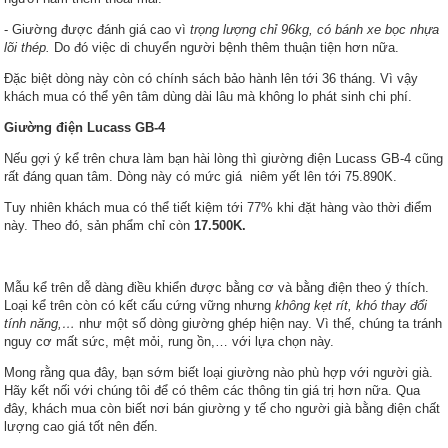
- Giường được đánh giá cao vì
trọng lượng chỉ 96kg, có bánh xe bọc nhựa
lõi thép.
Do đó việc di chuyển người bệnh thêm thuận tiện hơn nữa.
Đặc biệt dòng này còn có chính sách bảo hành lên tới 36 tháng. Vì vậy
khách mua có thể yên tâm dùng dài lâu mà không lo phát sinh chi phí.
Giường điện Lucass GB-4
Nếu gợi ý kể trên chưa làm bạn hài lòng thì giường điện Lucass GB-4 cũng
rất đáng quan tâm. Dòng này có mức giá niêm yết lên tới 75.890K.
Tuy nhiên khách mua có thể tiết kiệm tới 77% khi đặt hàng vào thời điểm
này. Theo đó, sản phẩm chỉ còn
17.500K.
Mẫu kể trên dễ dàng điều khiển được bằng cơ và bằng điện theo ý thích.
Loại kể trên còn có kết cấu cứng vững nhưng
không kẹt rít, khó thay đổi
tính năng,…
như một số dòng giường ghép hiện nay. Vì thế, chúng ta tránh
nguy cơ mất sức, mệt mỏi, rung ồn,… với lựa chọn này.
Mong rằng qua đây, bạn sớm biết loại giường nào phù hợp với người già.
Hãy kết nối với chúng tôi để có thêm các thông tin giá trị hơn nữa. Qua
đây, khách mua còn biết nơi bán giường y tế cho người già bằng điện chất
lượng cao giá tốt nên đến.