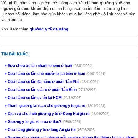
Với nhiều năm kinh nghiệm, hệ thống cam kết chỉ
bán giường y tế cho
người già điều khiển điện
chính hãng. Sản phẩm đến từ thương hiệu
Lucass nổi tiếng đảm bảo giúp khách mua hài lòng nhờ độ linh hoạt và bền
lâu hiếm có.
>>> Xem thêm
giường y tế đa năng
TIN BÀI KHÁC
Sữa chữa xe lăn nhanh chóng ở hcm
(05/01/2024)
Cữa hàng xe lăn cho người bị tai biến ở hcm
(04/01/2024)
Cữa hàng xe lăn đa năng ở quận Tân Phú
(03/01/2024)
Cữa hàng xe lăn giá rẻ ở quận Tân Bình
(27/12/2023)
Cữa hàng xe lăn uy tín tại HCM
(22/12/2023)
Thành giường lan can cho giường y tế giá rẻ
(18/10/2023)
Dịch vụ cho thuê giường y tế ở Đồng Nai giá rẻ
(13/06/2023)
Giường y tế giá rẻ mua ở đâu?
(05/06/2023)
Cữa hàng giường y tế ở long An giá tốt
(05/06/2023)
Giường cho người già những mẫu giường không thể thiếu cho việc chăm