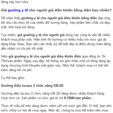
dòng này hơn nữa.
Giá
giường y tế
cho người già điều khiển bằng điện bao nhiêu?
Dễ nhận thấy
giường y tế cho người già điều khiển bằng điện
đáp ứng
tốt nhu cầu thực tế của nhiều đối tượng dùng. Sản phẩm bền chắc và đẹp
mắt, linh hoạt khi dùng.
Tuy nhiên,
giá giường y tế cho người già
dòng này cũng là vấn đề nhiều
khách mua phân vân. Hiện trên thị trường có nhiều mẫu với mức giá đa
dạng khác nhau. Bạn nên cân nhắc kỹ để biết đâu là điểm dừng chân đáng
đến nhằm có chi phí tốt nhất.
Hiện
giá giường y tế cho người già điều khiển điện
giao động từ 7tr-
75tr/sản phẩm. Ngay sau đây, hệ thống xin giới thiệu một số dòng đang áp
dụng chương trình khuyến mãi giảm sâu. Nhờ thế, khách mua có thể tiết
kiệm đáng kể chi phí.
Cụ thể bao gồm:
Giường điện lucass 2 chức năng GB-2D
Giường điện lucass 2 chức năng GB-2D đang được nhiều khách hàng
chọn hơn cả. Sản phẩm có mức giá rẻ chỉ
8.700K/sản phẩm.
Thực tế mẫu kể trên đang được niêm yết với mức giá 39tr. Vì thế, bạn nên
sớm chớp cơ hội để mua ngay. Nhờ đó, chúng ta vừa tiết kiệm tiền mua