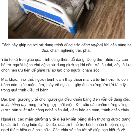
Cách này giúp người sử dụng
tránh dùng sức bằng tay(cơ)
khi cần nâng hạ
đầu, chân, nghiêng trái, phải.
Yếu tố kể trên giúp quá trình dùng thêm dễ dàng. Đồng thời, điều này còn
hỗ trợ người bệnh chủ động sử dụng giường khi cần. Về lâu dài, đây là lựa
chọn nên ưu tiên để
giảm tải áp lực
cho người chăm sóc.
Mặt khác, nhờ thế, người bệnh cảm thấy thoải mái và tự tin hơn. Họ còn
tránh cảm giác mặc cảm, thấy vô dụng,… gây ảnh hưởng lớn tới tâm lý
trong quá trình điều trị bệnh.
Đặc biệt, giường y tế cho người già điều khiển bằng điện vẫn dễ dàng
điều
khiển bằng tay
trong trường hợp mất điện. Kết cấu sản phẩm cứng vững,
được sản xuất trên công nghệ hiện đại, đảm bảo an toàn, tránh chập cháy.
Ngoài ra, các
mẫu giường y tế điều khiển bằng điện
thường được trang
bị các tính năng hiện đại. Do đó, quá trình hỗ trợ bệnh nhân trị bệnh, nghỉ
ngơi thêm hiệu quả hơn nữa. Các chia sẻ sắp tới sẽ giúp bạn biết rõ về