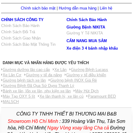
Chính sách bảo mật
|
Hướng dẫn mua hàng
|
Liên hệ
CHÍNH SÁCH CÔNG TY
Chính Sách Bảo Hành
Chính Sách Bảo Hành
Giường Bệnh NIKITA
Chính Sách Đổi Trả
Giường Y Tế NIKITA
Chính Sách Giao Nhận
CẨM NANG MUA SẮM
Chính Sách Bảo Mật Thông Tin
Xe điện 3 4 bánh nhập khẩu
DANH MỤC VÀ NHÃN HÀNG ĐƯỢC YÊU THÍCH
Giường dưỡng lão cao cấp
Xe Lăn
Giường Bệnh Lucass
Xe Lăn Cơ
Giường y tế đa năng
Giường y tế điều khiển
Giường bệnh tách xe lăn
Giường bệnh INOX Giá Rẻ
Giường Bệnh Đã Qua Sử Dụng Thanh Lý
Bánh xe lăn, lốp xe lăn, phụ kiện xe lăn
Máy Hút Dịch
Máy Tạo OXY 5 lít
Xe lăn thanh lý, xe lăn củ
Paramount BED
MALSCH
CÔNG TY TNHH THIẾT BỊ THƯƠNG MẠI B&B
Showroom Hồ Chí Minh
:
339 Hoàng Văn Thụ, Tân Sơn
hòa, Hồ Chí Minh(
Ngay Vòng xoay lăng Cha
cả
Đường