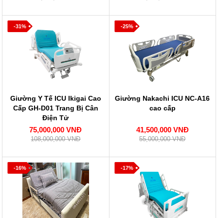
-31%
-25%
Giường Y Tế ICU Ikigai Cao
Giường Nakachi ICU NC-A16
Cấp GH-D01 Trang Bị Cân
cao cấp
Điện Tử
75,000,000 VNĐ
41,500,000 VNĐ
108,000,000 VNĐ
55,000,000 VNĐ
-16%
-17%