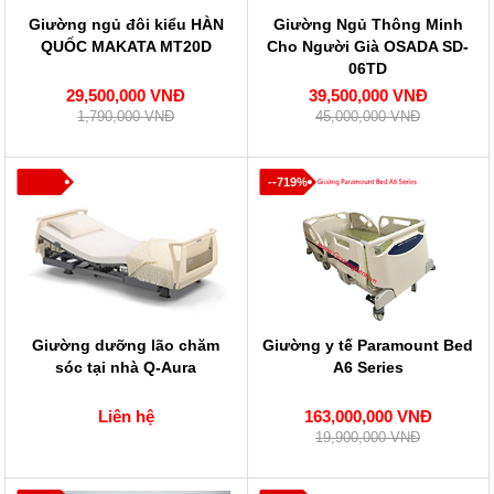
Giường ngủ đôi kiểu HÀN
Giường Ngủ Thông Minh
QUỐC MAKATA MT20D
Cho Người Già OSADA SD-
06TD
29,500,000 VNĐ
39,500,000 VNĐ
1,790,000 VNĐ
45,000,000 VNĐ
--719%
Giường dưỡng lão chăm
Giường y tế Paramount Bed
sóc tại nhà Q-Aura
A6 Series
Liên hệ
163,000,000 VNĐ
19,900,000 VNĐ