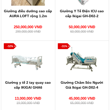
Giường điều dưỡng cao cấp
Giường Y Tế Điện ICU cao
AURA LOFT rộng 1.2m
cấp Ikigai GH-D02-2
250,000,000 VNĐ
50,000,000 VNĐ
299,000,000 VNĐ
60,000,000 VNĐ
-32%
-31%
Giường y tế 2 tay quay cao
Giường Chăm Sóc Người
cấp IKIGAI GHA6
Già Ikigai GH-D02-4
13,000,000 VNĐ
45,000,000 VNĐ
19,000,000 VNĐ
65,000,000 VNĐ