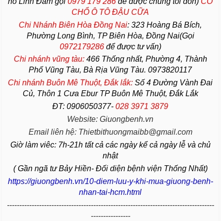
hồ Linh Đàm gọi
0979 179 286
để được chúng tôi đón)
CÓ
CHỔ Ô TÔ ĐẬU CỮA
Chi Nhánh Biên Hòa Đồng Nai
:
323 Hoàng Bá Bích,
Phường Long Bình, TP Biên Hòa, Đồng Nai(Gọi
0972179286
để được tư vấn)
Chi nhánh vũng tàu:
466 Thống nhất,
Phường
4,
Thành
Phố Vũng Tàu
, Bà Rịa
Vũng Tàu
. 0973820117
Chi nhánh Buôn Mê Thuột, Đắk lắk:
Số 4 Đường Vành Đai
Củ, Thôn 1 Cưa Ebur TP Buôn Mê Thuột, Đắk Lắk
ĐT: 0906050377-
028 3971 3879
Website: Giuongbenh.vn
Email liên hệ: Thietbithuongmaibb@gmail.com
Giờ làm viêc: 7h-21h tất cả các ngày kể cả ngày lễ và chủ
nhật
( Gần ngã tư Bảy Hiền- Đối diện bệnh viện Thống Nhất)
https://giuongbenh.vn/10-diem-luu-y-khi-mua-giuong-benh-
nhan-tai-hcm.html
------------------------------------------------------------------------------------
----------------