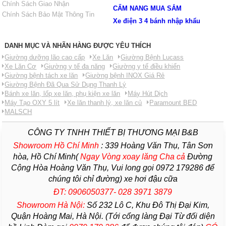
Chính Sách Giao Nhận
CẨM NANG MUA SẮM
Chính Sách Bảo Mật Thông Tin
Xe điện 3 4 bánh nhập khẩu
DANH MỤC VÀ NHÃN HÀNG ĐƯỢC YÊU THÍCH
Giường dưỡng lão cao cấp
Xe Lăn
Giường Bệnh Lucass
Xe Lăn Cơ
Giường y tế đa năng
Giường y tế điều khiển
Giường bệnh tách xe lăn
Giường bệnh INOX Giá Rẻ
Giường Bệnh Đã Qua Sử Dụng Thanh Lý
Bánh xe lăn, lốp xe lăn, phụ kiện xe lăn
Máy Hút Dịch
Máy Tạo OXY 5 lít
Xe lăn thanh lý, xe lăn củ
Paramount BED
MALSCH
CÔNG TY TNHH THIẾT BỊ THƯƠNG MẠI B&B
Showroom Hồ Chí Minh
:
339 Hoàng Văn Thụ, Tân Sơn
hòa, Hồ Chí Minh(
Ngay Vòng xoay lăng Cha
cả
Đường
Cộng Hòa Hoàng Văn Thụ, Vui long gọi 0972 179286 để
chúng tôi chỉ đường) xe hơi đậu cữa
ĐT: 0906050377- 028 3971 3879
Showroom Hà Nội:
Số 232 Lô C, Khu Đô Thị Đại Kim,
Quận Hoàng Mai, Hà Nội. (Tới cổng làng Đại Từ đối diện