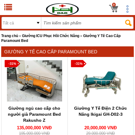
0
Trang chủ
»
Giường ICU Phục Hồi Chức Năng
»
Giường Y Tế Cao Cấp
Paramount Bed
GIƯỜNG Y TẾ CAO CẤP PARAMOUNT BED
-31%
-31%
Giường ngủ cao cấp cho
Giường Y Tế Điện 2 Chức
người già Paramount Bed
Năng Ikigai GH-D02-3
Rakusho Z
135,000,000 VNĐ
20,000,000 VNĐ
195,000,000 VNĐ
29,000,000 VNĐ