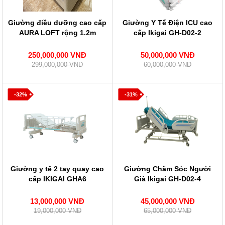
Giường điều dưỡng cao cấp
Giường Y Tế Điện ICU cao
AURA LOFT rộng 1.2m
cấp Ikigai GH-D02-2
250,000,000 VNĐ
50,000,000 VNĐ
299,000,000 VNĐ
60,000,000 VNĐ
-32%
-31%
Giường y tế 2 tay quay cao
Giường Chăm Sóc Người
cấp IKIGAI GHA6
Già Ikigai GH-D02-4
13,000,000 VNĐ
45,000,000 VNĐ
19,000,000 VNĐ
65,000,000 VNĐ