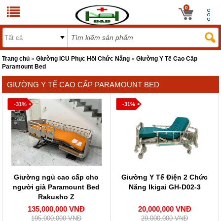
0
Trang chủ
»
Giường ICU Phục Hồi Chức Năng
»
Giường Y Tế Cao Cấp
Paramount Bed
GIƯỜNG Y TẾ CAO CẤP PARAMOUNT BED
-31%
-31%
Giường ngủ cao cấp cho
Giường Y Tế Điện 2 Chức
người già Paramount Bed
Năng Ikigai GH-D02-3
Rakusho Z
135,000,000 VNĐ
20,000,000 VNĐ
195,000,000 VNĐ
29,000,000 VNĐ