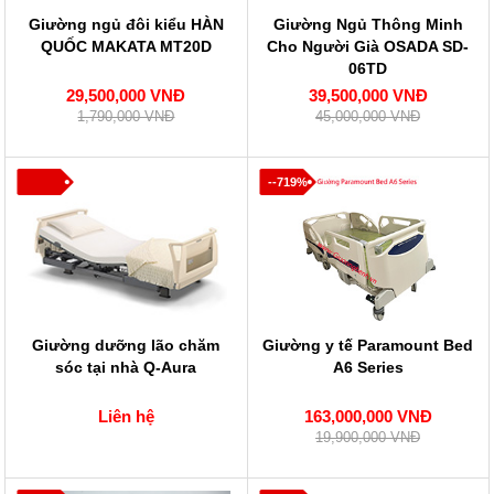
Giường ngủ đôi kiểu HÀN
Giường Ngủ Thông Minh
QUỐC MAKATA MT20D
Cho Người Già OSADA SD-
06TD
29,500,000 VNĐ
39,500,000 VNĐ
1,790,000 VNĐ
45,000,000 VNĐ
--719%
Giường dưỡng lão chăm
Giường y tế Paramount Bed
sóc tại nhà Q-Aura
A6 Series
Liên hệ
163,000,000 VNĐ
19,900,000 VNĐ