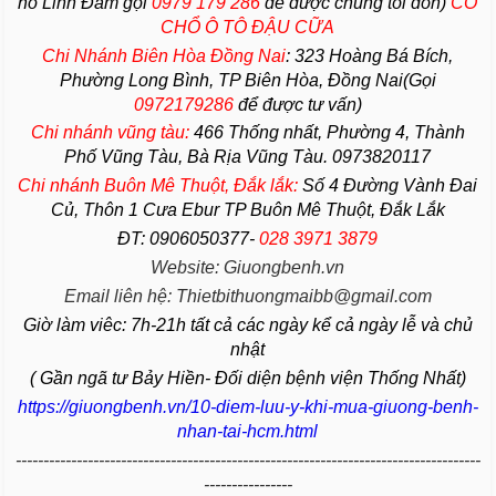
hồ Linh Đàm gọi
0979 179 286
để được chúng tôi đón)
CÓ
CHỔ Ô TÔ ĐẬU CỮA
Chi Nhánh Biên Hòa Đồng Nai
:
323 Hoàng Bá Bích,
Phường Long Bình, TP Biên Hòa, Đồng Nai(Gọi
0972179286
để được tư vấn)
Chi nhánh vũng tàu:
466 Thống nhất,
Phường
4,
Thành
Phố Vũng Tàu
, Bà Rịa
Vũng Tàu
. 0973820117
Chi nhánh Buôn Mê Thuột, Đắk lắk:
Số 4 Đường Vành Đai
Củ, Thôn 1 Cưa Ebur TP Buôn Mê Thuột, Đắk Lắk
ĐT: 0906050377-
028 3971 3879
Website: Giuongbenh.vn
Email liên hệ: Thietbithuongmaibb@gmail.com
Giờ làm viêc: 7h-21h tất cả các ngày kể cả ngày lễ và chủ
nhật
( Gần ngã tư Bảy Hiền- Đối diện bệnh viện Thống Nhất)
https://giuongbenh.vn/10-diem-luu-y-khi-mua-giuong-benh-
nhan-tai-hcm.html
------------------------------------------------------------------------------------
----------------