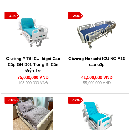
-31%
-25%
Giường Y Tế ICU Ikigai Cao
Giường Nakachi ICU NC-A16
Cấp GH-D01 Trang Bị Cân
cao cấp
Điện Tử
75,000,000 VNĐ
41,500,000 VNĐ
108,000,000 VNĐ
55,000,000 VNĐ
-16%
-17%