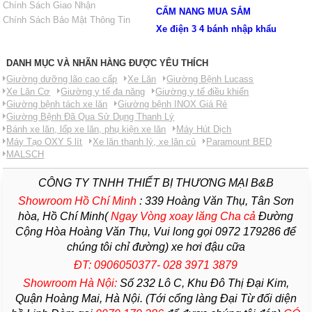
Chính Sách Giao Nhận
CẨM NANG MUA SẮM
Chính Sách Bảo Mật Thông Tin
Xe điện 3 4 bánh nhập khẩu
DANH MỤC VÀ NHÃN HÀNG ĐƯỢC YÊU THÍCH
Giường dưỡng lão cao cấp
Xe Lăn
Giường Bệnh Lucass
Xe Lăn Cơ
Giường y tế đa năng
Giường y tế điều khiển
Giường bệnh tách xe lăn
Giường bệnh INOX Giá Rẻ
Giường Bệnh Đã Qua Sử Dụng Thanh Lý
Bánh xe lăn, lốp xe lăn, phụ kiện xe lăn
Máy Hút Dịch
Máy Tạo OXY 5 lít
Xe lăn thanh lý, xe lăn củ
Paramount BED
MALSCH
CÔNG TY TNHH THIẾT BỊ THƯƠNG MẠI B&B
Showroom Hồ Chí Minh
:
339 Hoàng Văn Thụ, Tân Sơn
hòa, Hồ Chí Minh(
Ngay Vòng xoay lăng Cha
cả
Đường
Cộng Hòa Hoàng Văn Thụ, Vui long gọi 0972 179286 để
chúng tôi chỉ đường) xe hơi đậu cữa
ĐT: 0906050377- 028 3971 3879
Showroom Hà Nội:
Số 232 Lô C, Khu Đô Thị Đại Kim,
Quận Hoàng Mai, Hà Nội. (Tới cổng làng Đại Từ đối diện