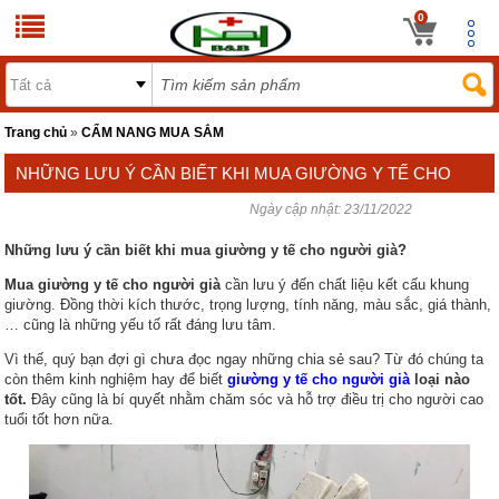
0
Trang chủ
»
CẨM NANG MUA SẮM
NHỮNG LƯU Ý CẦN BIẾT KHI MUA GIƯỜNG Y TẾ CHO
Ngày cập nhật:
23/11/2022
NGƯỜI GIÀ?
Những lưu ý cần biết khi mua giường y tế cho người già?
Mua giường y tế cho người già
cần lưu ý đến chất liệu kết cấu khung
giường. Đồng thời kích thước, trọng lượng, tính năng, màu sắc, giá thành,
… cũng là những yếu tố rất đáng lưu tâm.
Vì thế, quý bạn đợi gì chưa đọc ngay những chia sẻ sau? Từ đó chúng ta
còn thêm kinh nghiệm hay để biết
giường y tế cho người già
loại nào
tốt.
Đây cũng là bí quyết nhằm chăm sóc và hỗ trợ điều trị cho người cao
tuổi tốt hơn nữa.