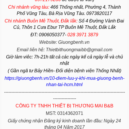
Chi nhánh vũng tàu:
466 Thống nhất,
Phường
4,
Thành
Phố Vũng Tàu
, Bà Rịa
Vũng Tàu
. 0973820117
Chi nhánh Buôn Mê Thuột, Đắk lắk:
Số 4 Đường Vành Đai
Củ, Thôn 1 Cưa Ebur TP Buôn Mê Thuột, Đắk Lắk
ĐT: 0906050377-
028 3971 3879
Website: Giuongbenh.vn
Email liên hệ: Thietbithuongmaibb@gmail.com
Giờ làm viêc: 7h-21h tất cả các ngày kể cả ngày lễ và chủ
nhật
( Gần ngã tư Bảy Hiền- Đối diện bệnh viện Thống Nhất)
https://giuongbenh.vn/10-diem-luu-y-khi-mua-giuong-benh-
nhan-tai-hcm.html
------------------------------------------------------------------------------------
----------------
CÔNG TY TNHH THIẾT BỊ THƯƠNG MẠI B&B
MST: 0314362071
Giấy chứng nhận Đăng ký kinh doanh lần đầu: Ngày 24
tháng 04 Năm 2017