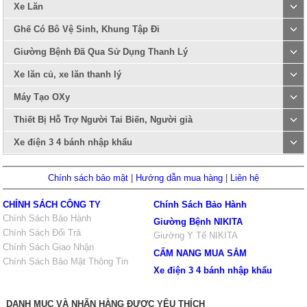
Xe Lăn
Ghế Có Bô Vệ Sinh, Khung Tập Đi
Giường Bệnh Đã Qua Sử Dụng Thanh Lý
Xe lăn củ, xe lăn thanh lý
Máy Tạo OXy
Thiết Bị Hỗ Trợ Người Tai Biến, Người già
Xe điện 3 4 bánh nhập khẩu
Chính sách bảo mật
|
Hướng dẫn mua hàng
|
Liên hệ
CHÍNH SÁCH CÔNG TY
Chính Sách Bảo Hành
Chính Sách Bảo Hành
Giường Bệnh NIKITA
Chính Sách Đổi Trả
Giường Y Tế NIKITA
Chính Sách Giao Nhận
CẨM NANG MUA SẮM
Chính Sách Bảo Mật Thông Tin
Xe điện 3 4 bánh nhập khẩu
DANH MỤC VÀ NHÃN HÀNG ĐƯỢC YÊU THÍCH