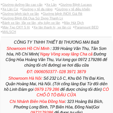
Giường dưỡng lão cao cấp
Xe Lăn
Giường Bệnh Lucass
Xe Lăn Cơ
Giường y tế đa năng
Giường y tế điều khiển
Giường bệnh tách xe lăn
Giường bệnh INOX Giá Rẻ
Giường Bệnh Đã Qua Sử Dụng Thanh Lý
Bánh xe lăn, lốp xe lăn, phụ kiện xe lăn
Máy Hút Dịch
Máy Tạo OXY 5 lít
Xe lăn thanh lý, xe lăn củ
Paramount BED
MALSCH
CÔNG TY TNHH THIẾT BỊ THƯƠNG MẠI B&B
Showroom Hồ Chí Minh
:
339 Hoàng Văn Thụ, Tân Sơn
hòa, Hồ Chí Minh(
Ngay Vòng xoay lăng Cha
cả
Đường
Cộng Hòa Hoàng Văn Thụ, Vui long gọi 0972 179286 để
chúng tôi chỉ đường) xe hơi đậu cữa
ĐT: 0906050377- 028 3971 3879
Showroom Hà Nội:
Số 232 Lô C, Khu Đô Thị Đại Kim,
Quận Hoàng Mai, Hà Nội. (Tới cổng làng Đại Từ đối diện
hồ Linh Đàm gọi
0979 179 286
để được chúng tôi đón)
CÓ
CHỔ Ô TÔ ĐẬU CỮA
Chi Nhánh Biên Hòa Đồng Nai
:
323 Hoàng Bá Bích,
Phường Long Bình, TP Biên Hòa, Đồng Nai(Gọi
0972179286
để được tư vấn)