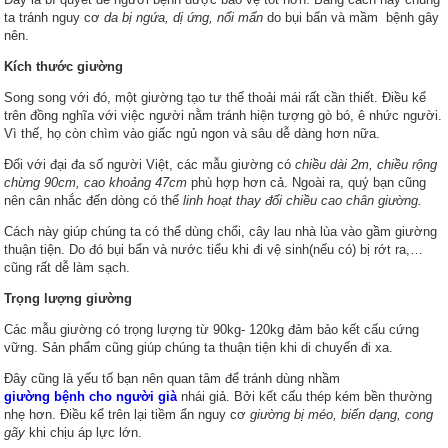
ta tránh nguy cơ
da bị ngứa, dị ứng, nổi mẩn
do bụi bẩn và mầm bệnh gây
nên.
Kích thước giường
Song song với đó, một giường tạo tư thế thoải mái rất cần thiết. Điều kể
trên đồng nghĩa với việc người nằm tránh hiện tượng gò bó, ê nhức người.
Vì thế, họ còn chìm vào giấc ngủ ngon và sâu dễ dàng hơn nữa.
Đối với đại đa số người Việt, các mẫu giường có
chiều dài 2m, chiều rộng
chừng 90cm, cao khoảng 47cm
phù hợp hơn cả. Ngoài ra, quý bạn cũng
nên cân nhắc đến dòng có thể
linh hoạt thay đổi chiều cao chân giường.
Cách này giúp chúng ta có thể dùng chổi, cây lau nhà lùa vào gầm giường
thuận tiện. Do đó bụi bẩn và nước tiểu khi đi vệ sinh(nếu có) bị rớt ra,…
cũng rất dễ làm sạch.
Trọng lượng giường
Các mẫu giường có trọng lượng từ 90kg- 120kg đảm bảo kết cấu cứng
vững. Sản phẩm cũng giúp chúng ta thuận tiện khi di chuyển đi xa.
Đây cũng là yếu tố bạn nên quan tâm để tránh dùng nhầm
giường bệnh cho người già
nhái giả. Bởi kết cấu thép kém bền thường
nhẹ hơn. Điều kể trên lại tiềm ẩn nguy cơ
giường bị méo, biến dạng, cong
gãy
khi chịu áp lực lớn.